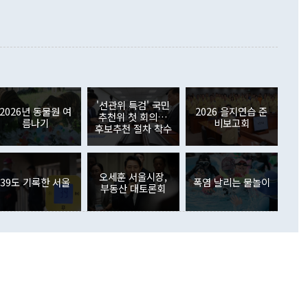
합의를 선제적으로 복원해야 한다는 정 장관의 주장에 대해서도
지식재산권사용료수지는 전월 흑자에서 4억4000만달러 적자
대로 하는 게 과연 한반도의 평화와 안정에 플러스냐, 결론적
 본원소득수지는 배당소득을 중심으로 32억7000만달러 흑자
이 들 때도 있다"며 부정적으로 반응했다. 조현 외교부 장
월(21억7000만달러)보다 흑자 폭이 확대됐다. 배당소득수지
 사후 브리핑에서 정 장관이 언급한 '4자 회담'에 대해 "이상
이 늘어난 데다 전월 분기배당에 따른 기저효과로 배당지급이
 어떤 희망이라 하더라도 그건 아직 조율되지 않은 방법"이
6000만달러 흑자를 나타냈다. 금융계정 순자산은 6월 중 467
들께서 디스카운트해 주시면 좋겠다"고 선을 그었다. 정 장관
러 증가해 월간 기준 역대 최대 증가 폭을 기록했다. 종전 최대
아 블라디보스토크에서 열리는 '동방경제포럼(EEF)'을 언급하
월(369억9000만달러)을 넘어선 것이다. 직접투자에서는 내국
원에서 (참석을) 검토하고 있다"고 발언한 데 대해서도 조 장관
가 80억1000만달러, 외국인의 국내투자가 46억3000만달러
'선관위 특검' 국민
외교부의 몫"이라며 "아직 거기까지 진도가 나가지 않았다"고
2026년 동물원 여
2026 을지연습 준
. 증권투자에서는 외국인의 국내 주식 매도세가 이어졌다. 외
추천위 첫 회의…
름나기
비보고회
장관이 이날 소개한 대북 구상과 설명은 정부 내 조율을 거치지
주식 투자는 차익실현 매도 등의 영향으로 316억1000만달러
후보추천 절차 착수
서 문제가 있다. 특히 주적 표현 대체와 국호 사용, 9·19 군
(-310억5000만달러)에 이어 역대 최대 순매도 기록을 다시
 4자회담 추진 등은 통일부 장관이 결정할 사안이 아니어서 월
국인의 국내 채권투자는 세계국채지수(WGBI) 자금 유입에도
이 나오고 있다. 이 대통령은 정 장관의 업무보고를 듣고 난
도래 영향으로 증가 폭이 줄어든 52억9000만달러를 기록했
무보고에 발표했다고 승인난 건 아니다"라고 재차 확인했다. 정
오세훈 서울시장,
 해외 증권투자는 주식을 중심으로 35억6000만달러 증가했
39도 기록한 서울
폭염 날리는 물놀이
부동산 대토론회
통은 "정 장관의 발언 내용은 대부분 국가안전보장회의(NSC)
newspim.com
된 사안이 아닌 정 장관의 개인적 생각에 가깝다"며 "안보 관
이 정부의 공식 정책이 아닌 사안을 추진하겠다고 업무보고를
 면전에서 '국군통수권자가 나서야 한다'고 주장한 것은 심각
 5일 청와대 영빈관에서 열린 통일
 외교 안보 부처 업무보고에서 발언하고 있다. [사진=청와대]
장이 현 시점에서 이미 참고가 될 수 없는 과거의 경험 또는 사
식에 기반하고 있다는 것이다. 정 장관이 주장하는 구상은 급
 있는 북한의 전략과 한반도 및 국제 정세를 전혀 반영하지