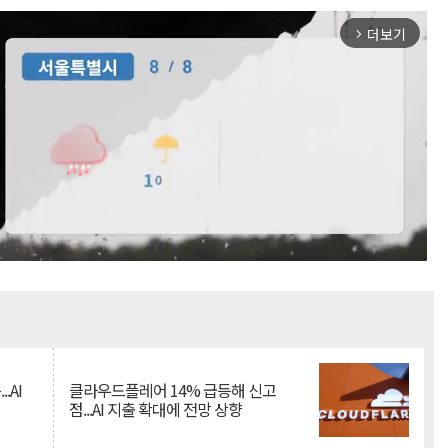
더보기
arrow_forward_ios
Mute
.AI
클라우드플레어 14% 급등해 신고
점...AI 지출 확대에 전망 상향