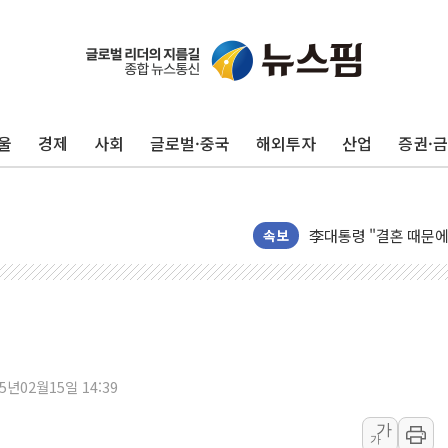
이번주 국내 주요 금융일정
美, 이란전 출구전략 
강릉·동해·삼척 시간당
울
경제
사회
글로벌·중국
해외투자
산업
증권·
폐기물 수거하다 참변
서울 중랑구 주택가서 
李대통령 "결혼 때문에 
여수 오동도 인근 해상
속보
추미애, '위안부' 피해
인천 선재도 갯벌서 해루
인천서 말다툼 중 어머니
'화합' 꺼낸 김민석에
李대통령, ISA 개편 
25년02월15일 14:39
동해중부 전 해상 풍랑
가
가
연일 폭염에 온열질환 