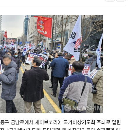
中 전방위 아파트 부양
인제 용대리 계곡서 수
동해시, 11~14일 '
강원 중·남부 동해안 
청양 밭에서 일하던 9
폭염에 車 운전면허 기
광주 동구 금남로에서 세이브코리아 국가비상기도회 주최로 열린
 '전남국가비상기도회·도민대회'에서 참가자들이 손피켓과 태