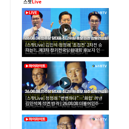
스팟
Live
[스팟Live] 김민석·정청래 ‘초접전’ 2차전 승
자는?...제3차 정기전국당원대회 후보자 인천
합동연설회 생중계 | 26.08.08
[스팟Live] 정청래 “뻔뻔하다”…‘화합’ 꺼낸
김민석에 정면 반격 | 26.08.08 더불어민주당
당대표·최고위원 후보 제주 합동연설회