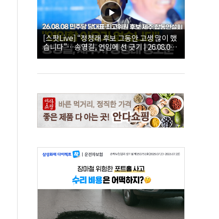
[스팟Live] “정청래 후보 그동안 고생 많이 했
습니다”…송영길, 연임에 선 긋기 | 26.08.08
더불어민주당 당대표·최고위원 후보 제주 합
동연설회