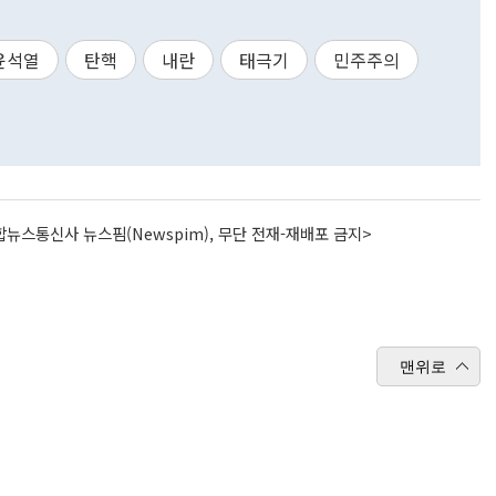
윤석열
탄핵
내란
태극기
민주주의
뉴스통신사 뉴스핌(Newspim), 무단 전재-재배포 금지>
맨위로