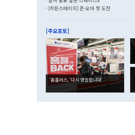
실적 발표 앞둔 스페이스X
9·19 군사
기록했지만 
[히든스테이지] 즌·오아 첫 도전
"우리의 선의
로 전환됐다.
으로 약간의 의문
를 기록해 전
관은 업무보고
는 배당수입
주의에 근거한
줄면서 25억
[주요포토]
라며 "여러분
억1000만달
이 9월 러시
였던 올해 3
며 "정부 차
인의 해외투자
은 "그것은 
각각 증가했다
잘랐다. 정 
국인의 국내 
않았다는 점에
감소하며 전월
사합의 복원,
경신했다. 외
권이라는 지적
분기 말 만기
뒤 "여기 업
다. 내국인의
'홈플러스, '다시 영업합니다'
부의 한 소식
다. eoyn2@
를 거쳐 결정
련 부처 장관
하고 대통령의
한 문제"라고 지적했다. 이재명 대통령이
외교 국방 등
2026.08.05 ◆시대착오적 접근, 대북 인식 오류 더욱 문제인 것은 정 장관
의 이같은 주
실과 다른 인
격히 변화하고