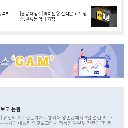
 동력의
[홍콩 대장주] 메이퇀② 실적은 고속 상
승, 밸류는 역대 저점
보고 논란
] 유신모 외교전문기자 = 청와대 영빈관에서 5일 열린 외교·
부 부처의 대통령 업무보고에서 정동영 통일부 장관의 '한반도