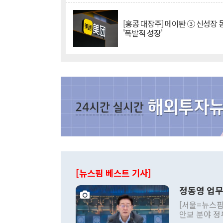
[홍콩 대장주] 메이퇀 ③ 신성장
'폭발적 성장'
[뉴스핌 베스트 기사]
정동영 업무
[서울=뉴스핌
안보 분야 정