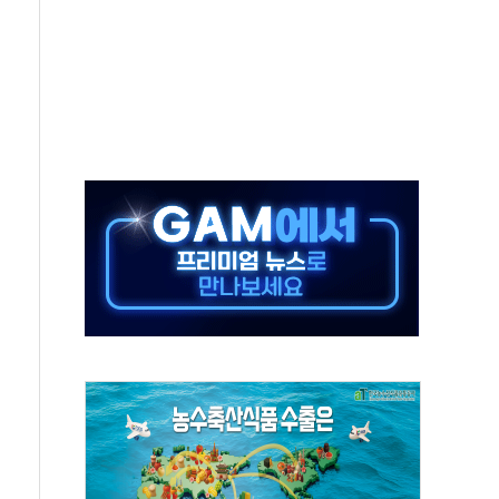
, 수도 베이징도 부동산 규제 철폐
위 상승으로 피서객 7명 고립…전원 구조
별똥별 멍' 운영…페르세우스 유성우 관측
시간당 50mm 이상 폭우…호우경보 발효
0대 숨져…온열질환 여부 조사
능시험 오전 집중 편성…체감온도 38도 넘으면 중단