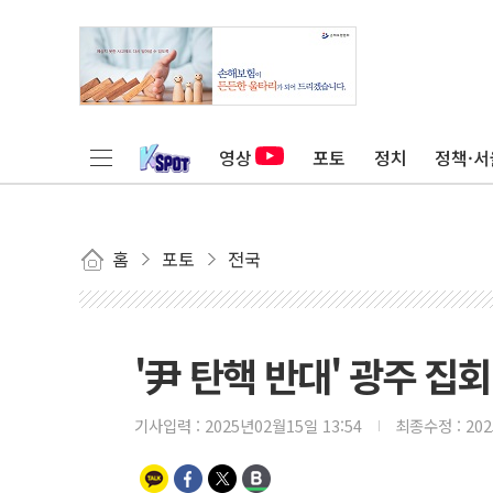
영상
포토
정치
정책·서
홈
포토
전국
'尹 탄핵 반대' 광주 집회
기사입력 :
2025년02월15일 13:54
최종수정 :
20