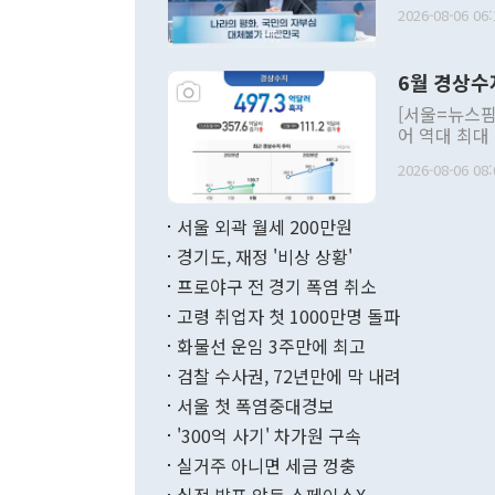
평화공존 발전
2026-08-06 06:
발언 중에는 
언한 것이 있
령은 공개적으
6월 경상수
주의적 희망에
관의 대북 정
[서울=뉴스핌
관 부처 장관
어 역대 최대
관의 무리한 
출 호조로 월
다. [정동영 통일부 장관이 지난달 23일 오후 서울 종로구 정부서울청사에
2026-08-06 08:
료=한국은행] 한국은행이 6일 발표한 '2026년 6월 국제수지(잠정)'에
서 취임 1주년 
면 지난 6월
부 장관 권한
1000만달러
서울 외곽 월세 200만원
발전 구상'을
이에 따라 올
적 갈등 해결
경기도, 재정 '비상 상황'
했다. 경상수
결과 혐오의 
9000만달러
프로야구 전 경기 폭염 취소
년간의 CVI
지 기준 상품
고령 취업자 첫 1000만명 돌파
무너졌다고도 
며 월간 기준
현실을 바꾸는
달러로 38.
화물선 운임 3주만에 최고
를 평화 체제
196.9% 급
검찰 수사권, 72년만에 막 내려
함께 4자 대
수출은 160
지만 이 대통
서울 첫 폭염중대경보
(18.6%) 
화공존 정책이
했다. 통관 기
'300억 사기' 차가원 구속
다"고 지적했
(16.4%)
투리가 잡혀 
실거주 아니면 세금 껑충
월(-10억9
쁜 상황이 초
증가와 유류할