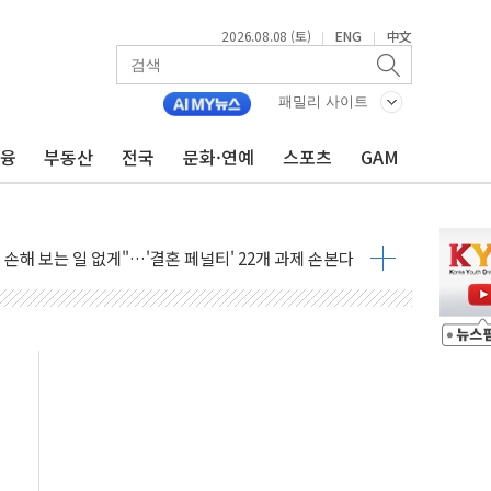
2026.08.08 (토)
ENG
中文
|
|
(8.10~8.14)
만지작…공습 한계·탄약 부족 현실화
패밀리 사이트
 최대 50㎜ 폭우…강원 동해안 강한 비 어어져
금융
부동산
전국
문화·연예
스포츠
GAM
…60대 환경미화원 수거차에 치여 사망
흉기 난동…60대 남성 2명 숨져
손해 보는 일 없게"…'결혼 페널티' 22개 과제 손본다
서 모터보트 전복…1명 사망·1명 실종
자 기림의 날 참석..."국제적 시민 연대로 목소리 내야"
질 중 실종 60대 나흘만에 숨진 채 발견
 흉기 살해 10대 아들 체포
 '뻔뻔' 받아친 정청래…제주 연설서 신경전 고조
재검토 지시…與 "적극 환영"·野 "졸속 국정"
주의보…10일까지 최대 3.5m 높은 물결
사망 23명…정부, 비상대응기구 가동