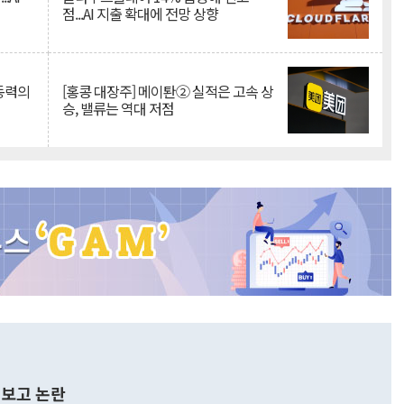
점...AI 지출 확대에 전망 상향
 동력의
[홍콩 대장주] 메이퇀② 실적은 고속 상
승, 밸류는 역대 저점
보고 논란