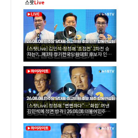
스팟
Live
[스팟Live] 김민석·정청래 ‘초접전’ 2차전 승
자는?...제3차 정기전국당원대회 후보자 인천
합동연설회 생중계 | 26.08.08
[스팟Live] 정청래 “뻔뻔하다”…‘화합’ 꺼낸
김민석에 정면 반격 | 26.08.08 더불어민주당
당대표·최고위원 후보 제주 합동연설회