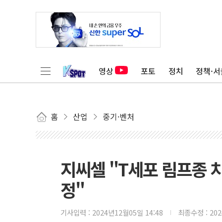
영상
포토
정치
정책·서
홈
산업
중기·벤처
지씨셀 "T세포 림프종 
정"
기사입력 :
2024년12월05일 14:48
최종수정 :
20