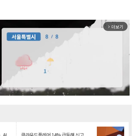
더보기
arrow_forward_ios
Mute
.AI
클라우드플레어 14% 급등해 신고