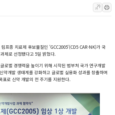
가
연일 폭염에 온열질환 
가
中 전방위 아파트 부양
인제 용대리 계곡서 수
동해시, 11~14일 '
강원 중·남부 동해안 
청양 밭에서 일하던 9
프종 치료제 후보물질인 'GCC2005'(CD5 CAR-NK)가 국
폭염에 車 운전면허 기
과제로 선정됐다고 5일 밝혔다.
글로벌 경쟁력을 높이기 위해 시작된 범부처 국가 연구개발
 국내 신약개발 생태계를 강화하고 글로벌 실용화 성과를 창출하며
목표로 신약 개발의 전 주기를 지원한다.