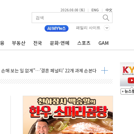
2026.08.08 (토)
ENG
中文
|
|
(8.10~8.14)
패밀리 사이트
만지작…공습 한계·탄약 부족 현실화
금융
부동산
전국
문화·연예
스포츠
GAM
 최대 50㎜ 폭우…강원 동해안 강한 비 어어져
…60대 환경미화원 수거차에 치여 사망
흉기 난동…60대 남성 2명 숨져
손해 보는 일 없게"…'결혼 페널티' 22개 과제 손본다
서 모터보트 전복…1명 사망·1명 실종
자 기림의 날 참석..."국제적 시민 연대로 목소리 내야"
질 중 실종 60대 나흘만에 숨진 채 발견
 흉기 살해 10대 아들 체포
 '뻔뻔' 받아친 정청래…제주 연설서 신경전 고조
재검토 지시…與 "적극 환영"·野 "졸속 국정"
주의보…10일까지 최대 3.5m 높은 물결