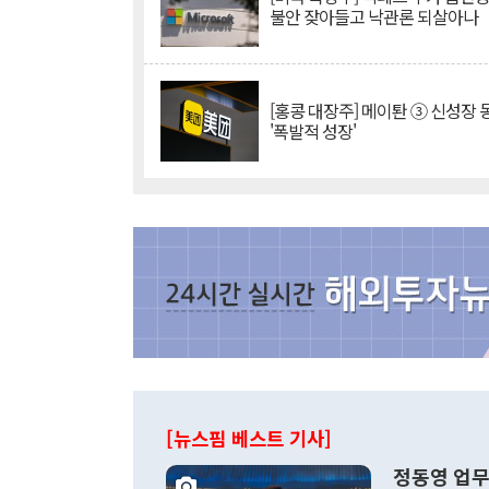
불안 잦아들고 낙관론 되살아나
[홍콩 대장주] 메이퇀 ③ 신성장
'폭발적 성장'
[뉴스핌 베스트 기사]
정동영 업무