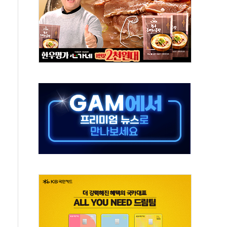
사망 23명…정부, 비상대응기구 가동
, 수도 베이징도 부동산 규제 철폐
위 상승으로 피서객 7명 고립…전원 구조
별똥별 멍' 운영…페르세우스 유성우 관측
시간당 50mm 이상 폭우…호우경보 발효
0대 숨져…온열질환 여부 조사
능시험 오전 집중 편성…체감온도 38도 넘으면 중단