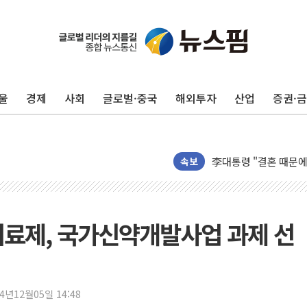
이번주 국내 주요 금융일정
美, 이란전 출구전략 
울
경제
사회
글로벌·중국
해외투자
산업
증권·
강릉·동해·삼척 시간당
폐기물 수거하다 참변
서울 중랑구 주택가서 
李대통령 "결혼 때문에 
속보
여수 오동도 인근 해상
추미애, '위안부' 피해
인천 선재도 갯벌서 해루
치료제, 국가신약개발사업 과제 선
인천서 말다툼 중 어머니
'화합' 꺼낸 김민석에
李대통령, ISA 개편 
24년12월05일 14:48
동해중부 전 해상 풍랑