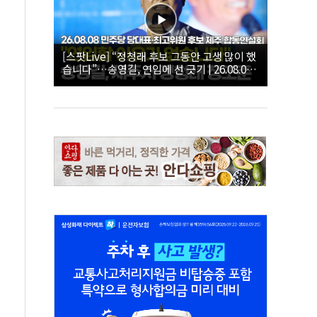
[스팟Live] “정청래 후보 그동안 고생 많이 했
습니다”…송영길, 연임에 선 긋기 | 26.08.08
더불어민주당 당대표·최고위원 후보 제주 합
동연설회