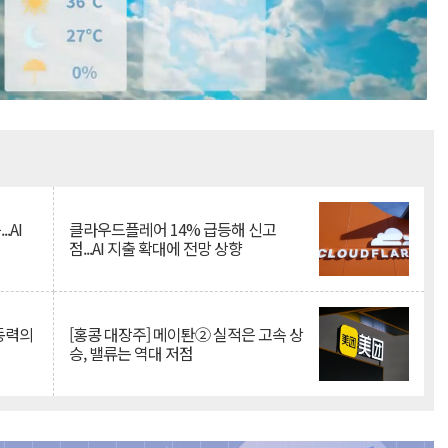
Mute
.AI
클라우드플레어 14% 급등해 신고
점...AI 지출 확대에 전망 상향
 동력의
[홍콩 대장주] 메이퇀② 실적은 고속 상
승, 밸류는 역대 저점