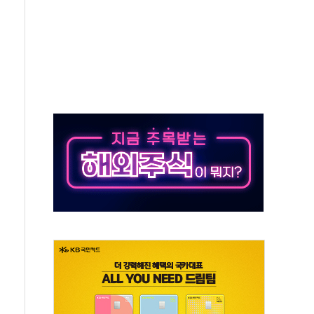
터보트 전복…1명 사망·1명 실종
의 날 참석..."국제적 시민 연대로 목소리 내야"
 실종 60대 나흘만에 숨진 채 발견
 살해 10대 아들 체포
' 받아친 정청래…제주 연설서 신경전 고조
지시…與 "적극 환영"·野 "졸속 국정"
10일까지 최대 3.5m 높은 물결
23명…정부, 비상대응기구 가동
 베이징도 부동산 규제 철폐
승으로 피서객 7명 고립…전원 구조