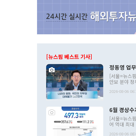
[뉴스핌 베스트 기사]
정동영 업무
[서울=뉴스핌
안보 분야 정
평화공존 발전
2026-08-06 06:
발언 중에는 
언한 것이 있
령은 공개적으
6월 경상수
주의적 희망에
관의 대북 정
[서울=뉴스핌
관 부처 장관
어 역대 최대
관의 무리한 
출 호조로 월
다. [정동영 통일부 장관이 지난달 23일 오후 서울 종로구 정부서울청사에
2026-08-06 08:
료=한국은행] 한국은행이 6일 발표한 '2026년 6월 국제수지(잠정)'에