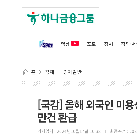
영상
포토
정치
정책·서
홈
경제
경제일반
[국감] 올해 외국인 미
만건 환급
기사입력 :
2024년10월17일 10:32
최종수정 :
20