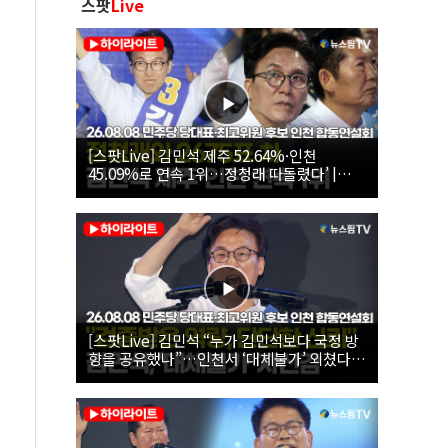
스팟
Live
[스팟Live] 김민석 제주 52.64%·인천
45.09%로 연속 1위…정청래 따돌렸다’ |
26.08.08 더불어민주당 당대표·최고위원 후
보 인천 합동연설회
[스팟Live] 김민석 “누가 김민석보다 국정 방
향을 공유했나”…인천서 ‘대체불가’ 외쳤다 |
26.08.08 더불어민주당 당대표·최고위원 후
보 인천 합동연설회