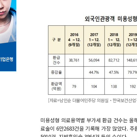
[자료=남인순 더불어민주당 의원실‧한국보건산업진흥원] 
미용성형 의료용역별 부가세 환급 건수는 올
료술이 6만2683건을 기록해 가장 많았다. 주
5910건, 지방흡입술 3864건 등의 순이다.