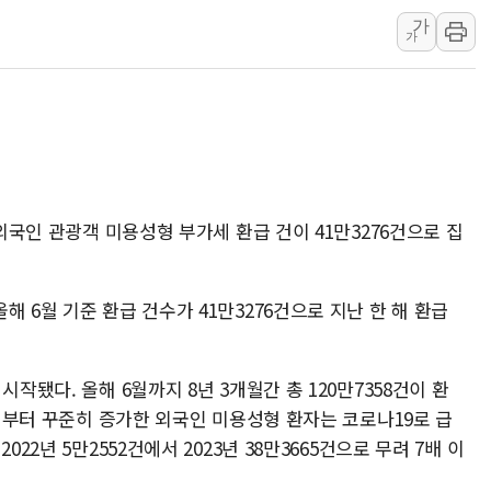
여수 오동도 인근 해상서 모
가
가
추미애, '위안부' 피해자 기림
인천 선재도 갯벌서 해루질 중
인천서 말다툼 중 어머니 흉기
'화합' 꺼낸 김민석에 '뻔뻔
李대통령, ISA 개편 재검토 
동해중부 전 해상 풍랑주의보…
 외국인 관광객 미용성형 부가세 환급 건이 41만3276건으로 집
연일 폭염에 온열질환 사망 
中 전방위 아파트 부양, 수도
 6월 기준 환급 건수가 41만3276건으로 지난 한 해 환급
인제 용대리 계곡서 수위 상
작됐다. 올해 6월까지 8년 3개월간 총 120만7358건이 환
6년부터 꾸준히 증가한 외국인 미용성형 환자는 코로나19로 급
22년 5만2552건에서 2023년 38만3665건으로 무려 7배 이