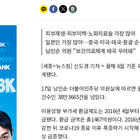
피부재생·피부미백·노화치료술 가장 많아
일본인 가장 많아…중국·미국·태국·몽골 순
남인순 의원 "보건의료체계 왜곡 우려돼"
[세종=뉴스핌] 신도경 기자 = 올해 6월 기준
계됐다.
17일 남인순 더불어민주당 의원실에 따르면 올해
건수인 38만3665건을 넘었다.
미용성형 부가세 환급제도는 2016년 4월부터 시
급됐다. 환급 금액은 총1467억원이다. 201
감한 뒤 코로나19 종료 이후 폭증하기 시작해 20
상 급증했다.