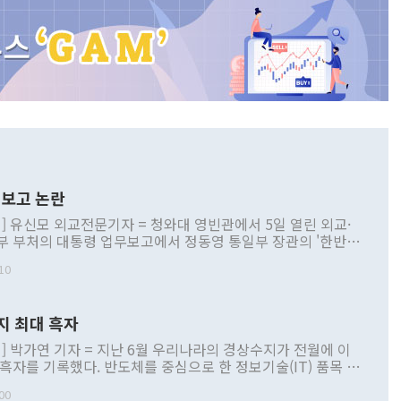
보고 논란
] 유신모 외교전문기자 = 청와대 영빈관에서 5일 열린 외교·
부 부처의 대통령 업무보고에서 정동영 통일부 장관의 '한반도
 구상'과 업무보고 발언이 논란을 빚고 있다. 이날 정 장관의
10
정부 내 조율을 거치지 않은 사안을 정책으로 추진하겠다고 공
는가 하면 사실 관계에 맞지 않은 설명도 있었다. 이재명 대통
로 신중을 기해 달라고 경고했고, 조현 외교부 장관은 '이상
지 최대 흑자
 근거한 비현실적 구상'이라는 비판을 내놨다. 그동안 정 장
책 관련 발언이 물의를 빚은 적은 여러 번 있지만 대통령과 유
] 박가연 기자 = 지난 6월 우리나라의 경상수지가 전월에 이
이 공개적으로 부정적 입장을 표명한 것은 이례적이다. 정 장
 흑자를 기록했다. 반도체를 중심으로 한 정보기술(IT) 품목 수
대북 접근법과 월권을 제어해야 한다는 목소리도 높아지고 있
간 상품수출이 처음으로 1000억달러를 넘어선 영향이다. [자
00
 따르