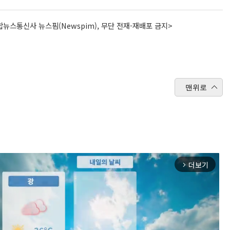
뉴스통신사 뉴스핌(Newspim), 무단 전재-재배포 금지>
맨위로
더보기
arrow_forward_ios