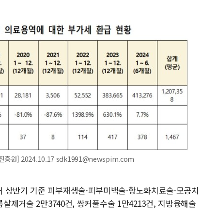
2024.10.17 sdk1991@newspim.com
해 상반기 기준 피부재생술·피부미백술·항노화치료술·모공치
름살제거술 2만3740건, 쌍커풀수술 1만4213건, 지방융해술