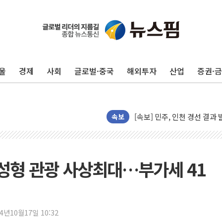
울
경제
사회
글로벌·중국
해외투자
산업
증권·
김민석, 2주차 제주·인천 경선서
[속보] 민주, 제주·인천 경선 결
[속보] 민주, 인천 경선 결과 발
속보
[속보] 민주, 제주 경선 결과 발
이번주 국내 주요 금융일정(8.1
美, 이란전 출구전략 만지작
용성형 관광 사상최대…부가세 41
강릉·동해·삼척 시간당 최대 
폐기물 수거하다 참변…60대
서울 중랑구 주택가서 흉기 난
24년10월17일 10:32
李대통령 "결혼 때문에 손해 