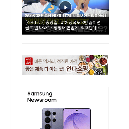
[스팟Live] 송영길 “뼈해장국도 3번 끓이면
물도 안 나와”…정청래 연임에 ‘직격탄’ |
26.08.08 더불어민주당 당대표·최고위원 후
보 인천 합동연설회