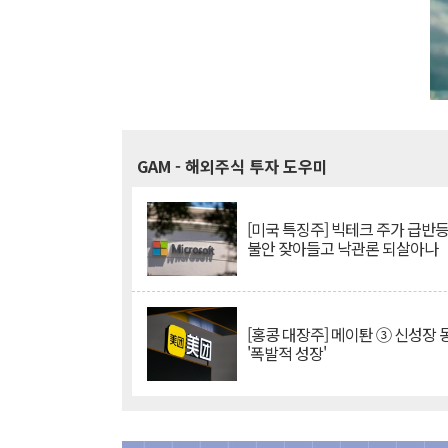
GAM
- 해외주식 투자 도우미
[미국 특징주] 빅테크 주가 급반등..
불안 잦아들고 낙관론 되살아나
[홍콩 대장주] 메이퇀 ③ 신성장
'폭발적 성장'