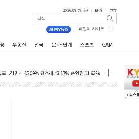
2026.08.08 (토)
ENG
中文
|
|
패밀리 사이트
금융
부동산
전국
문화·연예
스포츠
GAM
 정청래에 승리...47.75% vs 42.08%
과 발표...김민석 47.75% 정청래 42.08%
표...김민석 45.09% 정청래 43.27% 송영길 11.63%
표...김민석 52.64% 정청래 39.89% 송영길 7.47%
0~8.14)
…공습 한계·탄약 부족 현실화
50㎜ 폭우…강원 동해안 강한 비 이어져
 환경미화원 수거차에 치여 사망
동…60대 남성 2명 숨져
보는 일 없게"…'결혼 페널티' 22개 과제 손본다