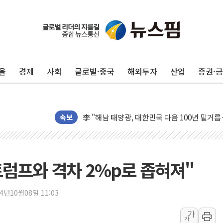
울
경제
사회
글로벌·중국
해외투자
산업
증권·
트럼프 "금리 내려야"…파월 때와 달리 워시엔
특정 정치인 측근 포항시 정책특보 내정설...포
李 "해남 태양광, 대한민국 다음 100년 밑거
속보
李 대통령, '6시간 마라톤 부동산 2차 회의' 
트럼프, 中 겨냥 폴리실리콘 관세 15% 부과
[사진] 빈살만과 에르도안의 만남
트럼프와 격차 2%p로 좁혀져"
이란와이어 "이란 최고지도자 위독…곧 사망해
남동발전, 해남군에 국내 최대 규모 400MW 
[인도증시] 중동 불안 속 유가 상승에 소폭 하락
24년10월08일 11:03
황희 '폐버스 청년주택' SNS 글 역풍에 "정부
가
가
폭염 누그러지고 가뭄 숙지나...경북동해안권 8