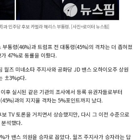
쪽)과 민주당 후보 카멀라 해리스 부통령. [사진=로이터 뉴스핌]
부통령(46%)과 트럼프 전 대통령(45%)의 격차는 더 좁혀졌
가 47%로 동률을 이뤘다.
팀 월즈 미네소타 주지사와 공화당 JD 밴스 오하이오주 상원
는 ±3%p다.
론 이후 실시된 같은 기관의 조사에서 등록 유권자들로부터
령(45%)과의 지지율 격차는 5%포인트까지 났다.
보 TV 토론을 거치면서 상승했지만, 다시 그 이전 수준으로
 분석했다.
41%가 밴스 의원을 승자로 꼽았다. 월즈 주지사가 승자라는 답