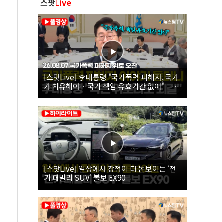
스팟
Live
[스팟Live] 李대통령 "국가폭력 피해자, 국가
가 치유해야…국가 책임 유효기간 없어"｜
26.08.07 국가폭력 피해자 위로 오찬
[스팟Live] 일상에서 장점이 더 돋보이는 '전
기 패밀리 SUV' 볼보 EX90