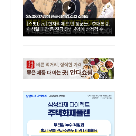
[스팟Live] 한자리에 모인 장군들...李대통령,
이상렬 대장 등 진급 장성 4명에 삼정검 수치
직접 수여｜26.08.07 장성 진급·삼정검 수치
수여식