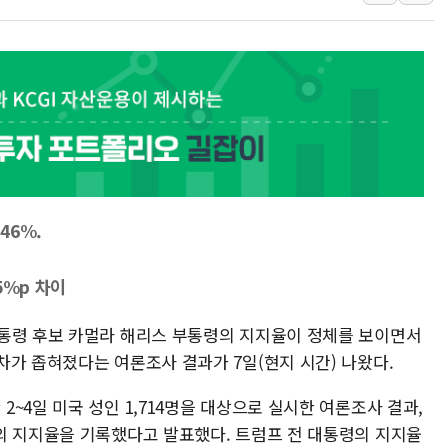
사우디·튀르키예·파키스탄, '공동방위협정' 체
신길동 신축도 3.3㎡당 7250만원…써밋 클라
용산공원·그린벨트로 또 충돌…반복되는 국토부
[AI 부동산 투데이] 특공 전략도 '극과 극'…
[코인시황] 비트코인 6만4000달러대 횡보…고
[베트남 증시] 유동성 부진 지속, 강보합 마감
'찜통더위'에 전력수요 역대 최고치 경신…한낮 
46%.
후티 반군, 예멘 정부군과 사우디 동시 공격…
42.5도 역대급 폭염…동물들도 특별식으로 여
5%p 차이
통령 후보 카멀라 해리스 부통령의 지지율이 정체를 보이면서
차가 좁혀졌다는 여론조사 결과가 7일(현지 시간) 나왔다.
~4일 미국 성인 1,714명을 대상으로 실시한 여론조사 결과,
의 지지율을 기록했다고 발표했다. 트럼프 전 대통령의 지지율