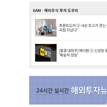
GAM
- 해외주식 투자 도우미
프론트도어 ② 사상 최고가 경신
곡점 지났다"
[홍콩 대장주] 메이퇀 ③ 신성장
'폭발적 성장'