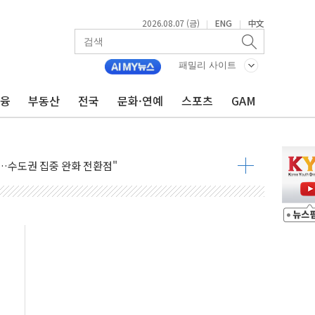
2026.08.07 (금)
ENG
中文
|
|
패밀리 사이트
금융
부동산
전국
문화·연예
스포츠
GAM
 톤 낮춰
항시 '시끌'
름…수도권 집중 완화 전환점"
주재… "전폭적 공급 확대·속도전 총력"
…美 태양광주 급등
도 놀랍지 않아"
태양광 착공…여의도 1.6배 규모
...금융주 낙폭 커
정책 아냐" 해명
~9일 최대 100mm 호우