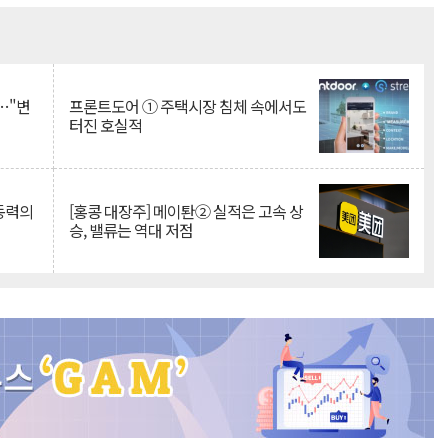
Mute
…"변
프론트도어 ① 주택시장 침체 속에서도
터진 호실적
 동력의
[홍콩 대장주] 메이퇀② 실적은 고속 상
승, 밸류는 역대 저점