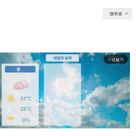
맨위로
더보기
arrow_forward_ios