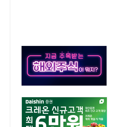
결… 수니파 국가들의 새 안보 협력 구도
비온 59㎡ 18억원대
-서울시 '정책 엇박자'
생애최초만 경쟁 치열
래·ETF 매수에도 고유가·금리·입법 지연 '삼중 부담'
...석유·가스주 올랐지만 빈그룹이 상쇄
총수요 104.3GW 기록
 위기 고조되는 또 다른 중동 화약고
름나기 [뉴스핌 줌인]