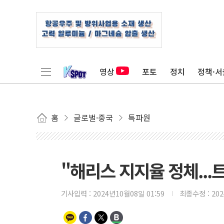
영상
포토
정치
정책·서
홈
글로벌·중국
특파원
"해리스 지지율 정체...
기사입력 :
2024년10월08일 01:59
최종수정 :
20