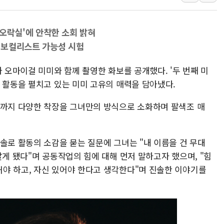
트럼프 "금리 내려야"…파월 때와 달리 워시엔 톤 낮춰
특정 정치인 측근 포항시 정책특보 내정설...포항시 '시끌'
구오락실'에 안착한 소회 밝혀
李 "해남 태양광, 대한민국 다음 100년 밑거름…수도권 집
서 보컬리스트 가능성 시험
李 대통령, '6시간 마라톤 부동산 2차 회의' 주재… "전폭
가 오마이걸 미미와 함께 촬영한 화보를 공개했다. '두 번째 미
트럼프, 中 겨냥 폴리실리콘 관세 15% 부과…美 태양광주
 활동을 펼치고 있는 미미 고유의 매력을 담아냈다.
[사진] 빈살만과 에르도안의 만남
킷까지 다양한 착장을 그녀만의 방식으로 소화하며 팔색조 매
솔로 활동의 소감을 묻는 질문에 그녀는 "내 이름을 건 무대
알게 됐다"며 공동작업의 힘에 대해 먼저 말하고자 했으며, "힘
야 하고, 자신 있어야 한다고 생각한다"며 진솔한 이야기를