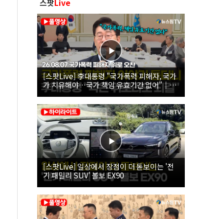
스팟
Live
[스팟Live] 李대통령 "국가폭력 피해자, 국가
가 치유해야…국가 책임 유효기간 없어"｜
26.08.07 국가폭력 피해자 위로 오찬
[스팟Live] 일상에서 장점이 더 돋보이는 '전
기 패밀리 SUV' 볼보 EX90