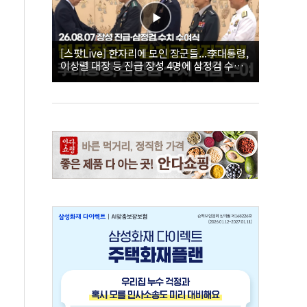
[스팟Live] 한자리에 모인 장군들...李대통령,
이상렬 대장 등 진급 장성 4명에 삼정검 수치
직접 수여｜26.08.07 장성 진급·삼정검 수치
수여식