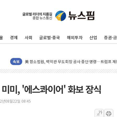
트럼프, 쿡 연준 이사 해임 재추진…"26일까지 의혹 소명"
유럽증시, 美 고용 예상 밖 부진에 연준 금리 인상 가능성 
미 연준 매파 기세 꺾이나…고용 감소에 9월 동결 전망 우
울
경제
사회
글로벌·중국
해외투자
산업
증권·
[종합] 이슬람 수니파 3국, '공동방위협정' 체결… 이스라
트럼프, 백신·자폐증 행정명령 검토…"이르면 다음 주"
美 항소법원, 백악관 무도회장 공사 중단 명령…트럼프 제
이란 핵심 원유 수출항 '하르그섬', 최근 1주일 이상 '올스
속보
美 고용 쇼크에 엔화 장중 급등…시장은 "또 개입했나" 촉
[AI MY 뉴스] 뉴욕 반도체주 프리뷰...美 고용 쇼크에 반도
뉴욕증시 프리뷰, 美 고용 쇼크에 금리 인상 우려 후퇴…나
미미, '에스콰이어' 화보 장식
[종합] 美 7월 고용 2만3000명 감소 '쇼크'…9월 금리 인
[사진] 이슬람 수니파 3개국, 공동방위협정 체결
22년08월22일 08:45
뉴욕증시 개장 전 특징주...아틀라시안·클라우드플레어
가
가
보훈부, 미 DPAA와 MOU… "6·25 미군 실종자 7359명