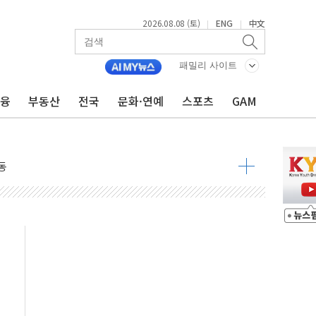
2026.08.08 (토)
ENG
中文
|
|
 요구
낮아지며 상승… STOXX 600 지수는 나흘 연속 최고치
패밀리 사이트
세
금융
부동산
전국
문화·연예
스포츠
GAM
엘·이란 위협에 맞설 자체 억지력 강화
동
톱'… 美 해상봉쇄 영향
각
체주 '활짝'
스닥 선물 1%대 상승
상 기대 후퇴
·태양광주↑ VS 트레이드데스크·웬디스↓
 끝까지 찾겠다"