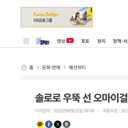
영상
포토
정치
정책·서
홈
문화·연예
패션뷰티
솔로로 우뚝 선 오마이걸 
기사입력 :
2022년08월22일 08:38
최종수정 :
20