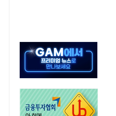
중 완화 전환점"
적 공급 확대·속도전 총력"
 급등