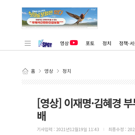
영상
포토
정치
정책·서
홈
영상
정치
[영상] 이재명·김혜경 
배
기사입력 :
2021년12월19일 11:43
최종수정 :
20