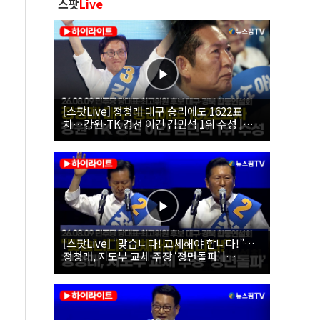
스팟
Live
[스팟Live] 정청래 대구 승리에도 1622표
차…강원·TK 경선 이긴 김민석 1위 수성 |
26.08.09 더불어민주당 당대표·최고위원 후
보 대구·경북 합동연설회
[스팟Live] “맞습니다! 교체해야 합니다!”…
정청래, 지도부 교체 주장 ‘정면돌파’ |
26.08.09 더불어민주당 당대표·최고위원 후
보 대구·경북 합동연설회