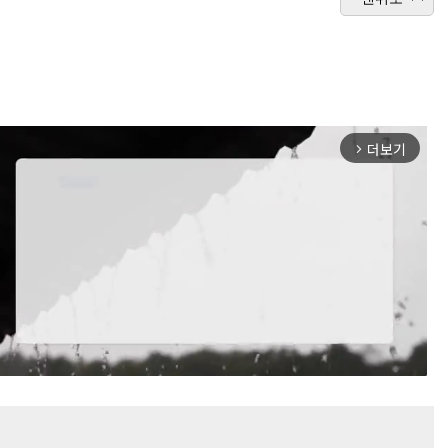
더보기
arrow_forward_ios