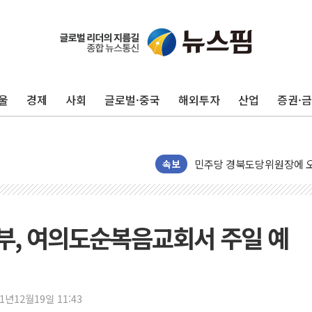
125mm 폭우 쏟아진 울진..
평택 진위면 공장서 질식사
포항 블루밸리 국가산단에 '
울
경제
사회
글로벌·중국
해외투자
산업
증권·
상주 낙동강 선착장 하류서 50
[종합] 김민석, 정청래에 누적 1
민주당 경북도당위원장에 오중
인천서 말다툼 중 어머니 살
속보
김민석, 강원·대구·경북 경선서
[속보] 민주, 강원·대구·경북 
[속보] 민주, 경북 경선 결과 
부부, 여의도순복음교회서 주일 예
[속보] 민주, 대구 경선 결과 
[속보] 민주, 강원 경선 결과 
정재헌 CEO, SKT 장기고
21년12월19일 11:43
최태원, 노소영에 9440억