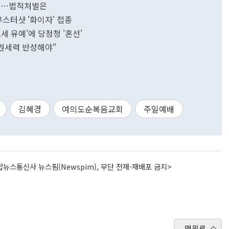
확산…법적처벌은
부스터샷 '화이자' 접종
세 유예'에 당정청 '혼선'
집권세력 반성해야"
김혜경
여의도순복음교회
주일예배
뉴스통신사 뉴스핌(Newspim), 무단 전재-재배포 금지>
맨위로