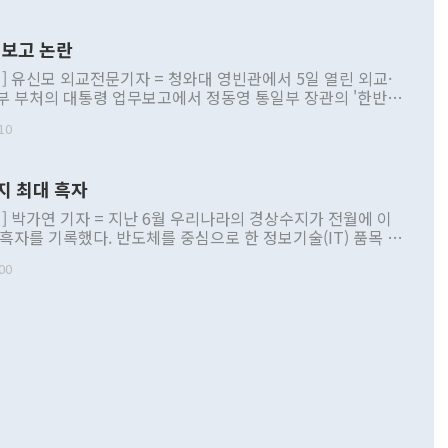
보고 논란
] 유신모 외교전문기자 = 청와대 영빈관에서 5일 열린 외교·
부 부처의 대통령 업무보고에서 정동영 통일부 장관의 '한반도
 구상'과 업무보고 발언이 논란을 빚고 있다. 이날 정 장관의
10
정부 내 조율을 거치지 않은 사안을 정책으로 추진하겠다고 공
는가 하면 사실 관계에 맞지 않은 설명도 있었다. 이재명 대통
로 신중을 기해 달라고 경고했고, 조현 외교부 장관은 '이상
지 최대 흑자
 근거한 비현실적 구상'이라는 비판을 내놨다. 그동안 정 장
책 관련 발언이 물의를 빚은 적은 여러 번 있지만 대통령과 유
] 박가연 기자 = 지난 6월 우리나라의 경상수지가 전월에 이
이 공개적으로 부정적 입장을 표명한 것은 이례적이다. 정 장
 흑자를 기록했다. 반도체를 중심으로 한 정보기술(IT) 품목 수
대북 접근법과 월권을 제어해야 한다는 목소리도 높아지고 있
간 상품수출이 처음으로 1000억달러를 넘어선 영향이다. [자
00
 따르
기자간담회를 하고 있다. [사진=통일부] 2026.07.23 ◆통일
 경상수지는 497억3000만달러 흑자로 집계됐다. 전월(386억
 넘어선 주장 정 장관은 이날 업무보고에서 '한반도 평화공존
)에 이어 두 달 연속 월간 기준 역대 최대 기록을 갈아치웠다.
 설명하면서 이재명 정부 2년차 핵심 과제로 상호 존중·평화
해 상반기 누적 경상수지 흑자는 1910억1000만달러를 기록
·핵 없는 한반도 등 3대 기본 방향을 제시했다. 정 장관은 "대
지 흑자를 견인한 것은 상품수지다. 6월 상품수지는 478억
언어는 멈춰야 한다"면서 주적 용어 대체를 주장했다. 지난 25
 흑자를 기록하며 전월에 이어 역대 최대를 다시 썼다. 국제수
D(완전하고 검증가능하며 되돌릴 수 없는 비핵화) 구도는 이미
수출은 1123억7000만달러로 전년 동월 대비 84.5% 증가하
했다. 또 "현 시점에서 흘러간 선(先)비핵화만 되뇌는 것은
 처음으로 1000억달러를 넘어섰다. 상품수입은 644억8000만
 데 힘이 되지 않는다"고 주장했다. 정 장관은 또 "정전 체제
6% 늘었다. 통관 기준으로는 반도체 수출이 전년 동월 대비
로 바꾸는 논의에 착수하겠다"면서 "북·미 정상회담 견인과
증했고 컴퓨터·주변기기(SSD)는 282.7% 증가했다. IT 품목