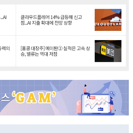
Mute
.AI
클라우드플레어 14% 급등해 신고
점...AI 지출 확대에 전망 상향
 동력의
[홍콩 대장주] 메이퇀② 실적은 고속 상
승, 밸류는 역대 저점