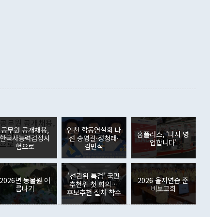
화의 동력을 확보하기 위해 최선을 다할 것"이라고 말했다. 하
.4% 늘었으며 비IT 품목도 ▲석유제품(47.5%) ▲화공품
령은 정 장관의 구상에 대부분 제동을 걸었다. 이 대통령은 "평
▲철강제품(17.9%) ▲승용차(6.1%) 등을 중심으로 18.6% 증가
 정치적으로 악용되는 측면이 있다"며 "많이 조심하셔야 한
준 수입은 ▲원자재(30.5%) ▲자본재(35.3%) ▲소비재
다. 북한을 다른 이름으로 불러야 한다는 주장에는 "표현에 꼬
가 모두 늘었다. 서비스수지는 12억9000만달러 적자를 기록해 전
정쟁으로 휘몰아 들어가면 원래 하고자 했던 데에서 오히려 나
000만달러)보다 적자 폭이 확대됐다. 여행수지는 외국인 입국자
래될 수 있다"고 경고했다. 이 대통령은 남북 신뢰 구축을 위해
증료 인상 등에 따른 출국자 감소로 4억4000만달러 흑자를
합의를 선제적으로 복원해야 한다는 정 장관의 주장에 대해서도
지식재산권사용료수지는 전월 흑자에서 4억4000만달러 적자
대로 하는 게 과연 한반도의 평화와 안정에 플러스냐, 결론적
 본원소득수지는 배당소득을 중심으로 32억7000만달러 흑자
이 들 때도 있다"며 부정적으로 반응했다. 조현 외교부 장
월(21억7000만달러)보다 흑자 폭이 확대됐다. 배당소득수지
 사후 브리핑에서 정 장관이 언급한 '4자 회담'에 대해 "이상
이 늘어난 데다 전월 분기배당에 따른 기저효과로 배당지급이
 어떤 희망이라 하더라도 그건 아직 조율되지 않은 방법"이
6000만달러 흑자를 나타냈다. 금융계정 순자산은 6월 중 467
들께서 디스카운트해 주시면 좋겠다"고 선을 그었다. 정 장관
러 증가해 월간 기준 역대 최대 증가 폭을 기록했다. 종전 최대
아 블라디보스토크에서 열리는 '동방경제포럼(EEF)'을 언급하
월(369억9000만달러)을 넘어선 것이다. 직접투자에서는 내국
원에서 (참석을) 검토하고 있다"고 발언한 데 대해서도 조 장관
가 80억1000만달러, 외국인의 국내투자가 46억3000만달러
공무원 공개채용,
인천 합동연설회 나
외교부의 몫"이라며 "아직 거기까지 진도가 나가지 않았다"고
홈플러스, '다시 영
. 증권투자에서는 외국인의 국내 주식 매도세가 이어졌다. 외
한국사능력검정시
선 송영길·정청래·
업합니다'
장관이 이날 소개한 대북 구상과 설명은 정부 내 조율을 거치지
주식 투자는 차익실현 매도 등의 영향으로 316억1000만달러
험으로
김민석
서 문제가 있다. 특히 주적 표현 대체와 국호 사용, 9·19 군
(-310억5000만달러)에 이어 역대 최대 순매도 기록을 다시
 4자회담 추진 등은 통일부 장관이 결정할 사안이 아니어서 월
국인의 국내 채권투자는 세계국채지수(WGBI) 자금 유입에도
이 나오고 있다. 이 대통령은 정 장관의 업무보고를 듣고 난
도래 영향으로 증가 폭이 줄어든 52억9000만달러를 기록했
'선관위 특검' 국민
무보고에 발표했다고 승인난 건 아니다"라고 재차 확인했다. 정
2026년 동물원 여
2026 을지연습 준
 해외 증권투자는 주식을 중심으로 35억6000만달러 증가했
추천위 첫 회의…
름나기
비보고회
통은 "정 장관의 발언 내용은 대부분 국가안전보장회의(NSC)
newspim.com
후보추천 절차 착수
된 사안이 아닌 정 장관의 개인적 생각에 가깝다"며 "안보 관
이 정부의 공식 정책이 아닌 사안을 추진하겠다고 업무보고를
 면전에서 '국군통수권자가 나서야 한다'고 주장한 것은 심각