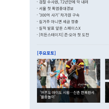
검찰 수사권, 72년만에 막 내려
함께 4자 대
수출은 160
지만 이 대통
서울 첫 폭염중대경보
(18.6%) 
화공존 정책이
했다. 통관 기
'300억 사기' 차가원 구속
다"고 지적했
(16.4%)
투리가 잡혀 
실거주 아니면 세금 껑충
월(-10억9
쁜 상황이 초
증가와 유류할
실적 발표 앞둔 스페이스X
9·19 군사
기록했지만 
[히든스테이지] 즌·오아 첫 도전
"우리의 선의
로 전환됐다.
으로 약간의 의문
를 기록해 전
관은 업무보고
는 배당수입
주의에 근거한
줄면서 25억
[주요포토]
라며 "여러분
억1000만달
이 9월 러시
였던 올해 3
며 "정부 차
인의 해외투자
은 "그것은 
각각 증가했다
잘랐다. 정 
국인의 국내 
않았다는 점에
감소하며 전월
사합의 복원,
경신했다. 외
권이라는 지적
분기 말 만기
뒤 "여기 업
다. 내국인의
'어른도 아이도 시원…신촌 한복판서
부의 한 소식
다. eoyn2@
'물총놀이'
를 거쳐 결정
련 부처 장관
하고 대통령의