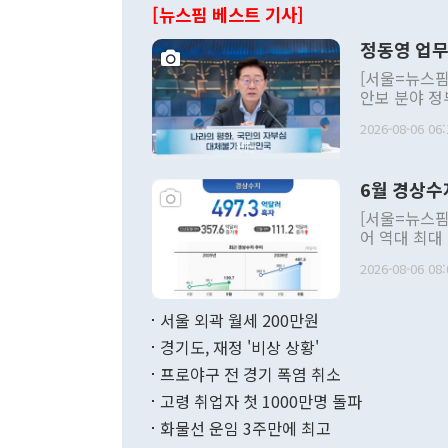
[뉴스핌 베스트 기사]
정동영 업무
[서울=뉴스핌
안보 분야 정
평화공존 발전
2026-08-06 06:
발언 중에는 
언한 것이 있
령은 공개적으
6월 경상수
주의적 희망에
관의 대북 정
[서울=뉴스핌
관 부처 장관
어 역대 최대
관의 무리한 
출 호조로 월
다. [정동영 통일부 장관이 지난달 23일 오후 서울 종로구 정부서울청사에
2026-08-06 08:
료=한국은행] 한국은행이 6일 발표한 '2026년 6월 국제수지(잠정)'에
서 취임 1주년 
면 지난 6월
부 장관 권한
1000만달러
서울 외곽 월세 200만원
발전 구상'을
이에 따라 올
적 갈등 해결
경기도, 재정 '비상 상황'
했다. 경상수
결과 혐오의 
9000만달러
프로야구 전 경기 폭염 취소
년간의 CVI
지 기준 상품
고령 취업자 첫 1000만명 돌파
무너졌다고도 
며 월간 기준
현실을 바꾸는
달러로 38.
화물선 운임 3주만에 최고
를 평화 체제
196.9% 급