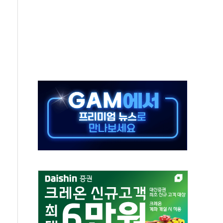
'행복상자' 전달
극기 거꾸로' 논란…이틀만에 철거
 예술·체육요원 최대 33% 감축
 역대 최대폭 감소한 9.4%↓…유통업계 양극화 심화
 특사'로 콜롬비아 대통령 취임식 참석
시간당 30mm 강한 비...호우 피해 없어