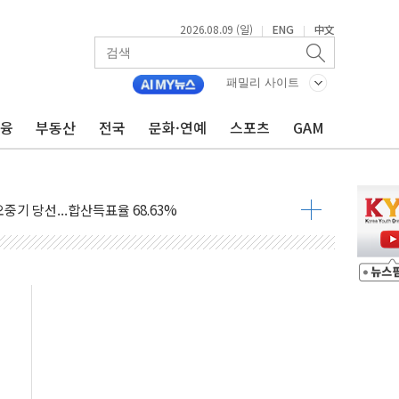
2026.08.09 (일)
ENG
中文
|
|
.'두천~하당'·'올미골교' 차량 통행 선제 제한
고 발생…작업자 1명 숨져
패밀리 사이트
철강 AI융합실증센터' 들어선다
금융
부동산
전국
문화·연예
스포츠
GAM
대 숨진 채 발견...경찰, 조사 중
.48%p 차 선두 유지...金 46.01% vs 鄭 44.53%
기 당선...합산득표율 68.63%
해 10대 구속…범행 후 반려견도 죽여
 정청래에 승리…金 48.54% vs 鄭 44.40%
경선 결과...김민석 48.54% 정청래 44.40%
발표...김민석 47.37% 정청래 45.71% 송영길 6.92%
발표...정청래 47.82% 김민석 46.35% 송영길 5.83%
발표...김민석 50.30% 정청래 41.94% 송영길 7.76%
객 400명 맞이…"마음 잇는 시간 되길"
 지급 확정되나…재상고 앞두고 막판 셈법