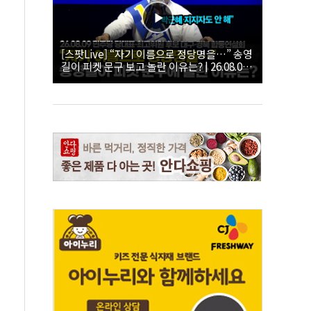
[스팟Live] “자기 이름으로 정당명을…” 송영
길이 피켓 문구 보고 놀란 이유는? | 26.08.09
더불어민주당 당대표·최고위원 후보 대구·경
북 합동연설회