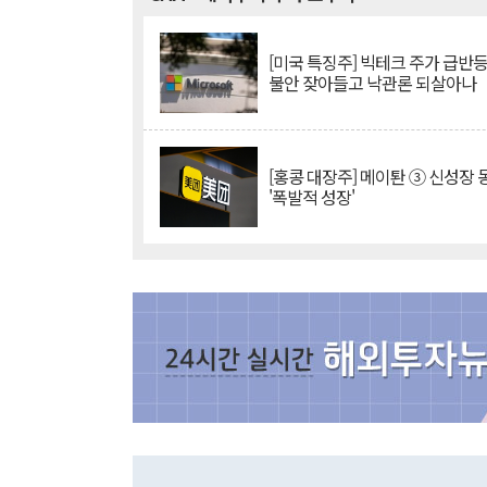
[미국 특징주] 빅테크 주가 급반등..
불안 잦아들고 낙관론 되살아나
[홍콩 대장주] 메이퇀 ③ 신성장
'폭발적 성장'