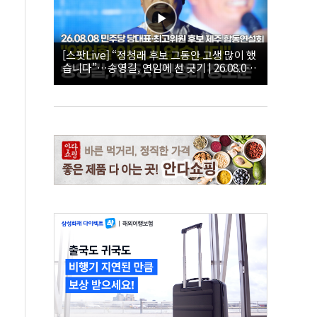
[스팟Live] “정청래 후보 그동안 고생 많이 했
습니다”…송영길, 연임에 선 긋기 | 26.08.08
더불어민주당 당대표·최고위원 후보 제주 합
동연설회