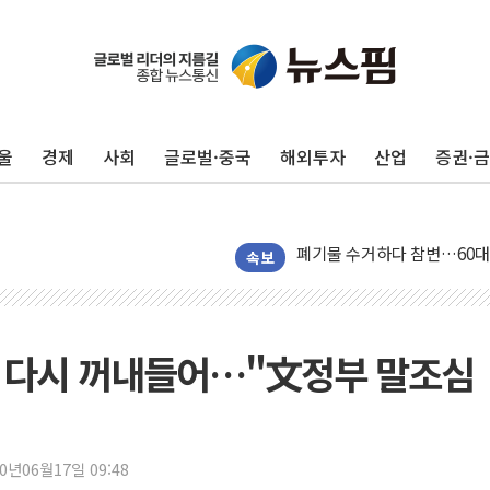
[속보] 민주, 인천 경선 결과 발
[속보] 민주, 제주 경선 결과 발
이번주 국내 주요 금융일정(8.1
울
경제
사회
글로벌·중국
해외투자
산업
증권·
美, 이란전 출구전략 만지작
강릉·동해·삼척 시간당 최대 
폐기물 수거하다 참변…60대
서울 중랑구 주택가서 흉기 난
속보
李대통령 "결혼 때문에 손해 
여수 오동도 인근 해상서 모
추미애, '위안부' 피해자 기림
카드 다시 꺼내들어…"文정부 말조심
인천 선재도 갯벌서 해루질 중
인천서 말다툼 중 어머니 흉기
'화합' 꺼낸 김민석에 '뻔뻔
20년06월17일 09:48
李대통령, ISA 개편 재검토 