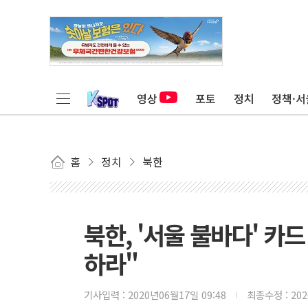
영상
포토
정치
정책·서
홈
정치
북한
북한, '서울 불바다' 
하라"
기사입력 :
2020년06월17일 09:48
최종수정 :
20