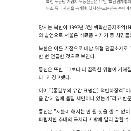
북한 노동당 기관지 노동신문은 17일 '북남관계총
무소 폭파 사진을 공개했다.[사진=노동신문 홈페이지
당시는 북한이 1993년 3월 핵확산금지조약(
의 발언으로 서울은 식료품 사재기 등 시민들
북한은 이를 기점으로 대남 위협 단골소재로 
한 번 언급한 것으로 보인다.
통신은 또한 "그보다 더 끔찍한 위협이 가해질
다"고 경고했다.
이어 "(통일부의 유감 표명은) 적반하장격"
을 감히 입에 올릴 체면이나 있는가"라고 반
통신은 "저들이 해서는 안 될 짓을 셀 수 
파렴치한 추태의 극치라고 밖에 달리 말할 수