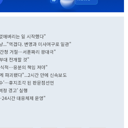
 없애버리는 일 시작했다"
겨냥..."역겹다. 변명과 미사여구로 일관"
사 간청 거절…서푼짜리 광대극"
군부대 전개할 것"
비상식적…응분의 책임 져야"
게 파괴됐다"...2시간 만에 신속보도
초강수'…휴지조각 된 판문점선언
여정 경고' 실행
…24시간 대응체제 운영"