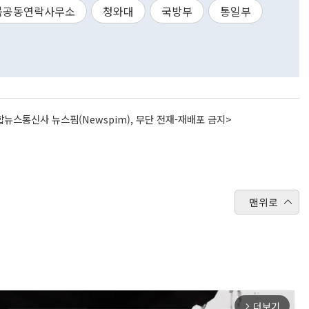
북공동연락사무소
청와대
국방부
통일부
뉴스통신사 뉴스핌(Newspim), 무단 전재-재배포 금지>
맨위로
더보기
arrow_forward_ios