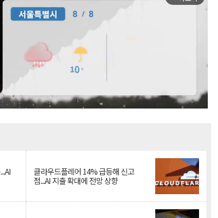
Mute
.AI
클라우드플레어 14% 급등해 신고
점...AI 지출 확대에 전망 상향