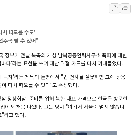
가
동해중부 전 해상 풍랑주의보…
가
연일 폭염에 온열질환 사망 
中 전방위 아파트 부양, 수도
다시 떠오를 수도"
인제 용대리 계곡서 수위 상
주곡 될 수 있어"
동해시, 11~14일 '별똥별
강원 중·남부 동해안 시간당
 한국 정부가 전날 북측의 개성 남북공동연락사무소 폭파에 대한
불바다'라는 표현을 쓰며 대남 위협 카드를 다시 꺼내들었다.
 극치'라는 제목의 논평에서 "입 건사를 잘못하면 그에 상응
이 다시 떠오를 수 있다"고 주장했다.
김영삼 정상회담' 준비를 위해 북한 대표 자격으로 한국을 방문한
에서 처음 나왔다. 그는 당시 "여기서 서울이 멀지 않습니
"라고 했다.