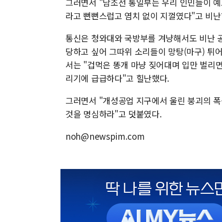
그러면서 "남조선 통일부는 우리 인민들이 예
라고 뻔뻔스럽고 염치 없이 지껄였다"고 비난
통신은 청와대와 국방부를 겨냥해서도 비난 공
당하고 싶어 그따위 소리들이 망탕(마구) 
서는 "겁먹은 똥개 마냥 짖어대며 입만 벌리면
리기에 급급하다"고 힐난했다.
그러면서 "개성공업 지구에서 울린 붕괴의 
것을 명심하라"고 덧붙였다.
noh@newspim.com