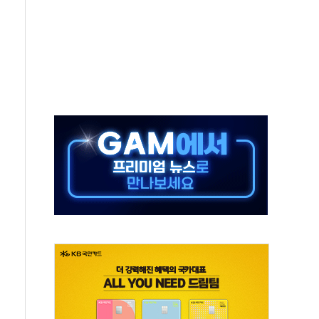
10일까지 최대 3.5m 높은 물결
23명…정부, 비상대응기구 가동
 베이징도 부동산 규제 철폐
승으로 피서객 7명 고립…전원 구조
 멍' 운영…페르세우스 유성우 관측
 50mm 이상 폭우…호우경보 발효