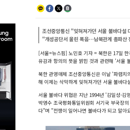
조선중앙통신 "잊혀져가던 서울 불바다설 
"개성공단서 울린 폭음…남북관계 총파산 전
[서울=뉴스핌] 노민호 기자 = 북한은 17일
유감과 항의의 뜻을 밝힌 것과 관련해 '서울 
북한 관영매체 조선중앙통신은 이날 '파렴치의
해 이제는 삭막하게 잊혀져가던 서울 불바다설
서울 불바다 위협은 지난 1994년 '김일성-
박영수 조국평화통일위원회 서기국 부국장의 입
다"며 "전쟁이 일어나면 불바다가 되고 말아요