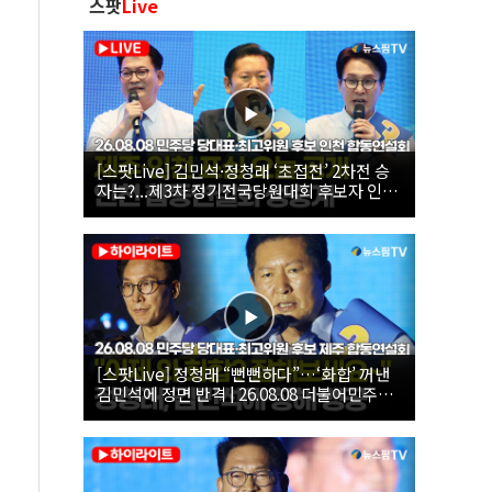
스팟
Live
[스팟Live] 김민석·정청래 ‘초접전’ 2차전 승
자는?...제3차 정기전국당원대회 후보자 인천
합동연설회 생중계 | 26.08.08
[스팟Live] 정청래 “뻔뻔하다”…‘화합’ 꺼낸
김민석에 정면 반격 | 26.08.08 더불어민주당
당대표·최고위원 후보 제주 합동연설회