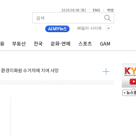
2026.08.08 (토)
ENG
中文
|
|
표...김민석 45.09% 정청래 43.27% 송영길 11.63%
표...김민석 52.64% 정청래 39.89% 송영길 7.47%
패밀리 사이트
0~8.14)
금융
부동산
전국
문화·연예
스포츠
GAM
…공습 한계·탄약 부족 현실화
50㎜ 폭우…강원 동해안 강한 비 이어져
 환경미화원 수거차에 치여 사망
동…60대 남성 2명 숨져
보는 일 없게"…'결혼 페널티' 22개 과제 손본다
터보트 전복…1명 사망·1명 실종
의 날 참석..."국제적 시민 연대로 목소리 내야"
 실종 60대 나흘만에 숨진 채 발견
 살해 10대 아들 체포
' 받아친 정청래…제주 연설서 신경전 고조
지시…與 "적극 환영"·野 "졸속 국정"