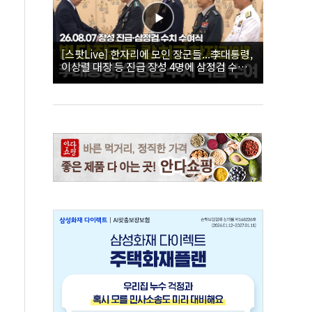
[스팟Live] 한자리에 모인 장군들...李대통령,
이상렬 대장 등 진급 장성 4명에 삼정검 수치
직접 수여｜26.08.07 장성 진급·삼정검 수치
수여식