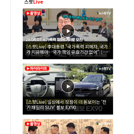
스팟
Live
[스팟Live] 李대통령 "국가폭력 피해자, 국가
가 치유해야…국가 책임 유효기간 없어"｜
26.08.07 국가폭력 피해자 위로 오찬
[스팟Live] 일상에서 장점이 더 돋보이는 '전
기 패밀리 SUV' 볼보 EX90