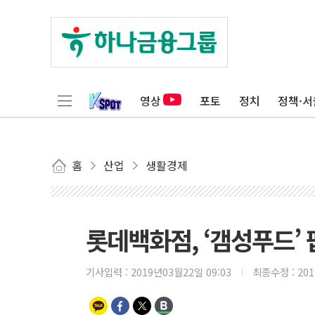
영상
포토
정치
정책·서
홈
산업
생활경제
롯데백화점, ‘갬성푸드’
기사입력 :
2019년03월22일 09:03
최종수정 :
20