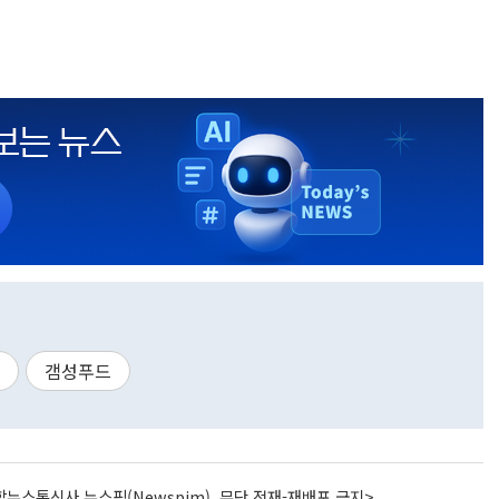
갬성푸드
뉴스통신사 뉴스핌(Newspim), 무단 전재-재배포 금지>