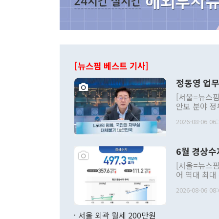
[뉴스핌 베스트 기사]
정동영 업무
[서울=뉴스핌
안보 분야 정
평화공존 발전
2026-08-06 06:
발언 중에는 
언한 것이 있
령은 공개적으
6월 경상수
주의적 희망에
관의 대북 정
[서울=뉴스핌
관 부처 장관
어 역대 최대
관의 무리한 
출 호조로 월
다. [정동영 통일부 장관이 지난달 23일 오후 서울 종로구 정부서울청사에
2026-08-06 08:
료=한국은행] 한국은행이 6일 발표한 '2026년 6월 국제수지(잠정)'에
서 취임 1주년 
면 지난 6월
부 장관 권한
1000만달러
서울 외곽 월세 200만원
발전 구상'을