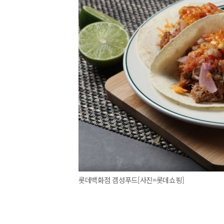
롯데백화점 갬성푸드[사진=롯데쇼핑]