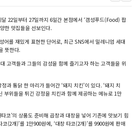
뉴욕증시 프리뷰, 美 고용 쇼크에 금리 인상 우려 후퇴…나
[종합] 美 7월 고용 2만3000명 감소 '쇼크'…9월 금리 인
달 22일부터 27일까지 6일간 본점에서 ‘갬성푸드(Food) 팝
[사진] 이슬람 수니파 3개국, 공동방위협정 체결
다양한 맛집들을 선보인다.
뉴욕증시 개장 전 특징주...아틀라시안·클라우드플레어
합성어를 재밌게 표현한 단어로, 최근 SNS에서 밀레니엄 세대
보훈부, 미 DPAA와 MOU… "6·25 미군 실종자 7359명
을 뜻한다.
트럼프 "금리 내려야"…파월 때와 달리 워시엔 톤 낮춰
특정 정치인 측근 포항시 정책특보 내정설...포항시 '시끌'
대 고객들과 그들의 감성을 함께 즐기고자 하는 고객들을 위
李 "해남 태양광, 대한민국 다음 100년 밑거름…수도권 집
李 대통령, '6시간 마라톤 부동산 2차 회의' 주재… "전폭
과 통닭 한 마리가 들어간 ‘돼지 치킨’이 있다. ‘돼지 치
트럼프, 中 겨냥 폴리실리콘 관세 15% 부과…美 태양광주
아닌 부위들을 튀긴 강정을 치킨과 함께 제공하는 메뉴로 1만
원타코’의 상품도 준비해 곱창과 대창을 넣어 기존에 맛보기 힘
(2개)’를 1만900원에, ‘대창 타코(2개)’를 9900원에 판매