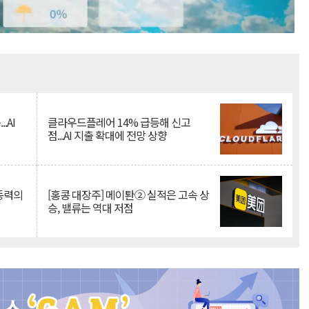
Mute
.AI
클라우드플레어 14% 급등해 신고
점...AI 지출 확대에 전망 상향
 동력의
[홍콩 대장주] 메이퇀② 실적은 고속 상
승, 밸류는 역대 저점