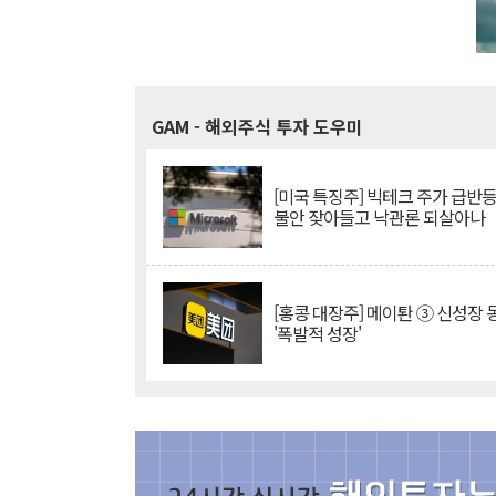
GAM
- 해외주식 투자 도우미
[미국 특징주] 빅테크 주가 급반등..
불안 잦아들고 낙관론 되살아나
[홍콩 대장주] 메이퇀 ③ 신성장
'폭발적 성장'