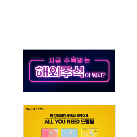
스닥 선물 1%대 상승
상 기대 후퇴
·태양광주↑ VS 트레이드데스크·웬디스↓
 끝까지 찾겠다"
중 완화 전환점"
적 공급 확대·속도전 총력"
 급등