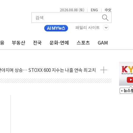
2026.08.08 (토)
ENG
中文
|
|
패밀리 사이트
금융
부동산
전국
문화·연예
스포츠
GAM
최고치
 요구
낮아지며 상승… STOXX 600 지수는 나흘 연속 최고치
세
엘·이란 위협에 맞설 자체 억지력 강화
동
톱'… 美 해상봉쇄 영향
각
체주 '활짝'