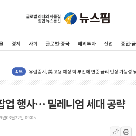
울
경제
사회
글로벌·중국
해외투자
산업
증권·
뉴욕증시, 고용 쇼크에 금리 인상 우려 후퇴…S&P500 
트럼프, 쿡 연준 이사 해임 재추진…"26일까지 의혹 소명"
유럽증시, 美 고용 예상 밖 부진에 연준 금리 인상 가능성 
속보
미 연준 매파 기세 꺾이나…고용 감소에 9월 동결 전망 우
[종합] 이슬람 수니파 3국, '공동방위협정' 체결… 이스라
트럼프, 백신·자폐증 행정명령 검토…"이르면 다음 주"
 팝업 행사… 밀레니엄 세대 공략
美 항소법원, 백악관 무도회장 공사 중단 명령…트럼프 제
이란 핵심 원유 수출항 '하르그섬', 최근 1주일 이상 '올스
19년03월22일 09:05
美 고용 쇼크에 엔화 장중 급등…시장은 "또 개입했나" 촉
가
[AI MY 뉴스] 뉴욕 반도체주 프리뷰...美 고용 쇼크에 반도
가