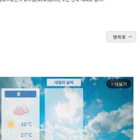
맨위로
더보기
arrow_forward_ios