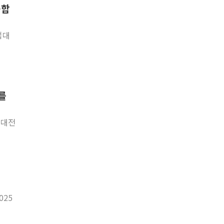
융합
업대
서를
업대전
025