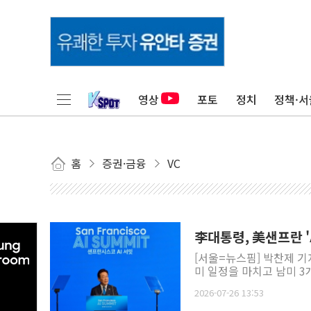
영상
포토
정치
정책·서
홈
증권·금융
VC
李대통령, 美샌프란 '
[서울=뉴스핌] 박찬제 기
미 일정을 마치고 남미 3
2026-07-26 13:53