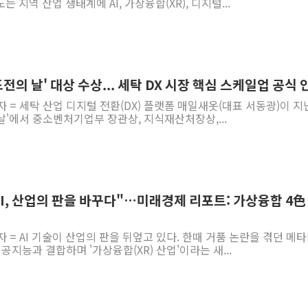
도는 지역 산업 생태계에 AI, 가상융합(XR), 디지털...
도전의 날' 대상 수상... 세탁 DX 시장 핵심 스케일업 공식 
 = 세탁 산업 디지털 전환(DX) 플랫폼 매일새옷(대표 서동광)이 지난
 날'에서 중소벤처기업부 장관상, 지식재산처장상,...
5 "AI, 산업의 판을 바꾸다"…미래경제 리포트: 가상융합 4色
자 = AI 기술이 산업의 판을 뒤엎고 있다. 한때 거품 논란을 겪던 메
공지능과 결합하며 '가상융합(XR) 산업'이라는 새...