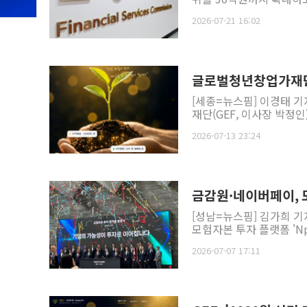
2026-07-21 16:02
글로벌청년창업가재단,
[세종=뉴스핌] 이경태 
재단(GEF, 이사장 박정인)
2026-07-13 23:24
금감원·네이버페이, 
[성남=뉴스핌] 김가희 기
모험자본 투자 플랫폼 'Np
2026-07-07 17:11