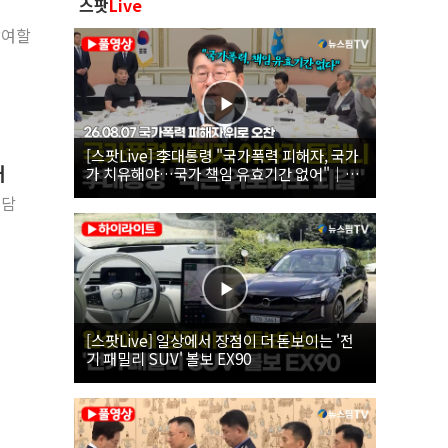
스팟
Live
참여할
[스팟Live] 李대통령 "국가폭력 피해자, 국가
개
가 치유해야…국가 책임 유효기간 없어"｜
26.08.07 국가폭력 피해자 위로 오찬
부담
[스팟Live] 일상에서 장점이 더 돋보이는 '전
기 패밀리 SUV' 볼보 EX90