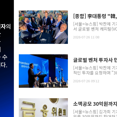
[종합] 李대통령 "韓
[서울=뉴스핌] 박찬제 기
서 글로벌 벤처 캐피탈(VC
2026-07-26 11:08
글로벌 벤처 투자사 
[서울=뉴스핌] 박찬제 기
적인 투자를 요청하며 "30
2026-07-26 09:12
소액공모 30억원까
[서울=뉴스핌] 김가희 기
위를 30억원까지 확대하고