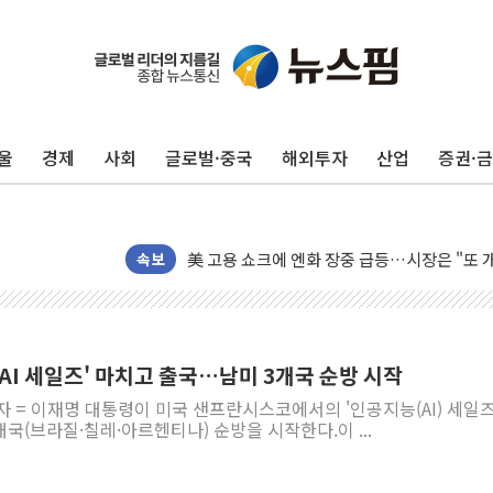
울
경제
사회
글로벌·중국
해외투자
산업
증권·
美 항소법원, 백악관 무도회장 공사 중단 명
이란의 핵심 원유 수출항 '하르그섬', 최근 1
美 고용 쇼크에 엔화 장중 급등…시장은 "또 
[AI MY 뉴스] 뉴욕 반도체주 프리뷰...美 고
속보
뉴욕증시 프리뷰, 美 고용 쇼크에 금리 인상 
[종합] 美 7월 고용 2만3000명 감소 '쇼크'
[사진] 이슬람 수니파 3개국, 공동방위협정 
AI 세일즈' 마치고 출국…남미 3개국 순방 시작
뉴욕증시 개장 전 특징주...아틀라시안·클
자 = 이재명 대통령이 미국 샌프란시스코에서의 '인공지능(AI) 세일즈
보훈부, 미 DPAA와 MOU… "6·25 미군 실
개국(브라질·칠레·아르헨티나) 순방을 시작한다.이 ...
트럼프 "금리 내려야"…파월 때와 달리 워시엔
특정 정치인 측근 포항시 정책특보 내정설...포