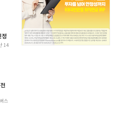
인정
 14
 전
타버스