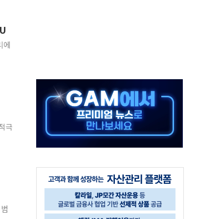
름…수도권 집중 완화 전환점"
 주재… "전폭적 공급 확대·속도전 총력"
U
…美 태양광주 급등
리에
해도 놀랍지 않아"
태양광 착공…여의도 1.6배 규모
...금융주 낙폭 커
부정책 아냐" 해명
 적극
~9일 최대 100mm 호우
 범