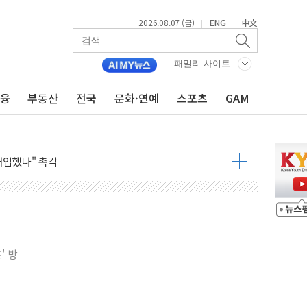
2026.08.07 (금)
ENG
中文
|
|
패밀리 사이트
금융
부동산
전국
문화·연예
스포츠
GAM
령…트럼프 제동
주일 이상 '올스톱'… 美 해상봉쇄 영향
개입했나" 촉각
용 쇼크에 반도체주 '활짝'
우려 후퇴…나스닥 선물 1%대 상승
…9월 금리 인상 기대 후퇴
체결
라우드플레어·태양광주↑ VS 트레이드데스크·웬디스↓
' 방
종자 7359명 끝까지 찾겠다"
 톤 낮춰
항시 '시끌'