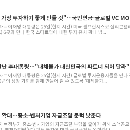
李 "해남 태양광, 대한민국 다음 100년 밑거
李 대통령, '6시간 마라톤 부동산 2차 회의'
, 가장 투자하기 좋게 만들 것"…국민연금-글로벌 VC MO
트럼프, 中 겨냥 폴리실리콘 관세 15% 부과
자 = 이재명 대통령은 25일(현지 시간) 미국 샌프란시스코 실리콘밸
) 6곳과 만나 한국 스타트업에 대한 투자 유치 확대 방...
[사진] 빈살만과 에르도안의 만남
이란와이어 "이란 최고지도자 위독…곧 사망
남동발전, 해남군에 국내 최대 규모 400MW 
[인도증시] 중동 불안 속 유가 상승에 소폭 하락
만난 李대통령…"대체불가 대한민국의 파트너 되어 달라"
황희 '폐버스 청년주택' SNS 글 역풍에 "정
자 = 이재명 대통령은 25일(현지 시간) 글로벌 투자운용사들을 만나
폭염 누그러지고 가뭄 숙지나...경북동해안권 8
년의 성장 기회를 함께 만들어 갈 수 있도록 '대체불가...
지 확대…중소·벤처기업 자금조달 문턱 낮춘다
자 = 정부가 중소·벤처기업의 자금조달 부담을 줄이기 위해 소액공모
, 벤처캐피털(VC) 펀드 투자에 대한 공모규제도 완화한다....