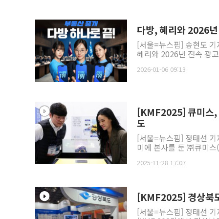
다방, 혜리와 2026
[서울=뉴스핌] 송현도 기
혜리와 2026년 전속 광고
2026-01-06 09:13
[KMF2025] 큐미스
도
[서울=뉴스핌] 정태선 기
미에 본사를 둔 ㈜큐미스(Q
2025-11-28 17:07
[KMF2025] 경상
[서울=뉴스핌] 정태선 