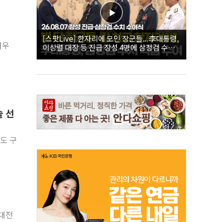
[스팟Live] 한자리에 모인 장군들...李대통령,
배우
이상렬 대장 등 진급 장성 4명에 삼정검 수치
직접 수여｜26.08.07 장성 진급·삼정검 수치
수여식
술 선
북도 구
업대전