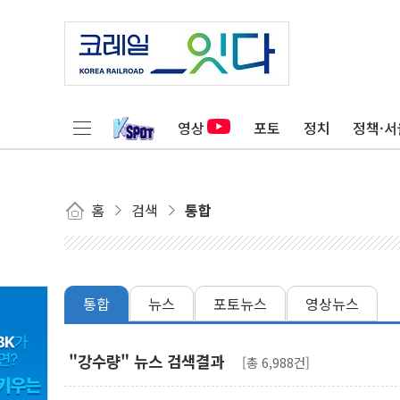
영상
포토
정치
정책·서
홈
검색
통합
통합
뉴스
포토뉴스
영상뉴스
"강수량" 뉴스 검색결과
[총 6,988건]