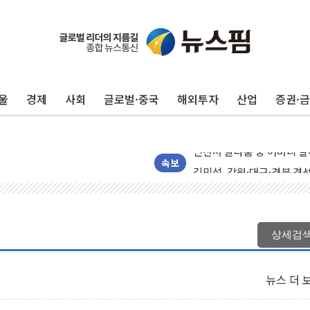
울
경제
사회
글로벌·중국
해외투자
산업
증권·
[종합] 김민석, 정청래에 누적 '
민주당 경북도당위원장에 오중
인천서 말다툼 중 어머니 살
김민석, 강원·대구·경북 경선서
속보
[속보] 민주, 강원·대구·경북 
[속보] 민주, 경북 경선 결과 
[속보] 민주, 대구 경선 결과 
상세검
[속보] 민주, 강원 경선 결과 
정재헌 CEO, SKT 장기고
뉴스 더 
최태원, 노소영에 9440억
하나금융, 명동 소상공인에 