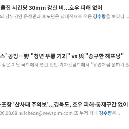
 울진 시간당 30mm 강한 비...호우 피해 없어
인천시 광복절 현수막 '태
 [사진=뉴스핌DB] 울진의 남부권인 온정면과 후포면은 상대적으로 적은
강수
량
을 보였다....
병무청, 보충역 전면 손질…
홈플러스發 대형마트 판매,
윤준병·이해민 의원, '정부
'호우·산사태 주의보' 울진 
여야, 황희 '버스 하우스' 공
우스' 공방…野 "청년 우롱 기괴" vs 與 "송구한 해프닝"
풀무원재단, '국제과학연극제
위의장은 이날 국회에서 열린 현안 기자간담회에서 "유럽처럼 운하가 
현대그린푸드 '텍사스로드하
與 "세제개편안 8월 말 당
-포항 '산사태 주의보'...경북도, 호우 피해·통제구간 없어
... 토사에 묻힌 농작물.2026.08.08 nulcheon@newspim.com 또 누적 최대
강수
량
은...