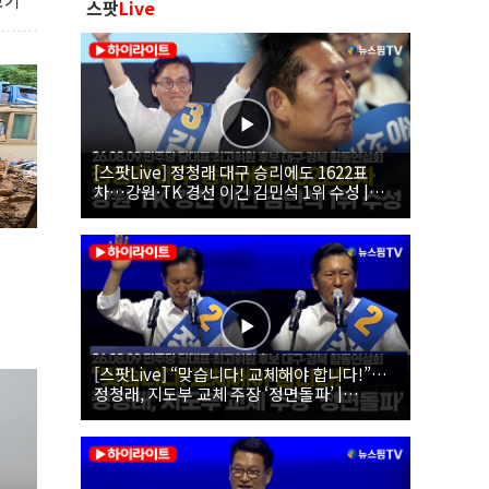
보기
스팟
Live
[스팟Live] 정청래 대구 승리에도 1622표
차…강원·TK 경선 이긴 김민석 1위 수성 |
26.08.09 더불어민주당 당대표·최고위원 후
보 대구·경북 합동연설회
[스팟Live] “맞습니다! 교체해야 합니다!”…
정청래, 지도부 교체 주장 ‘정면돌파’ |
26.08.09 더불어민주당 당대표·최고위원 후
보 대구·경북 합동연설회