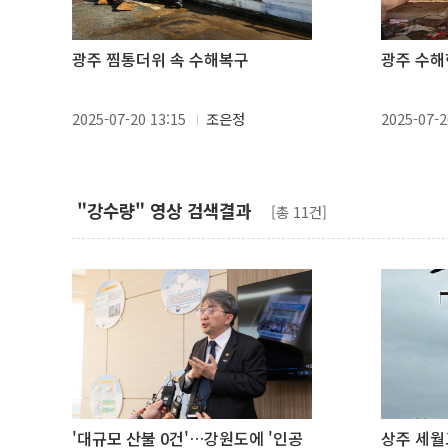
광주 찜통더위 속 수해복구
광주 수해
2025-07-20 13:15
조은정
2025-07-2
"강수량" 영상 검색결과
[총 11건]
'대규모 산불 0건'…강원도에 '인공
상주 세월