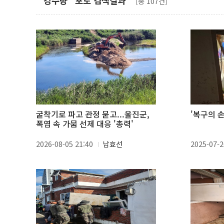
"강수량" 포토 검색결과
[총 107건]
굴착기로 파고 관정 묻고...울진군,
'복구의 손
폭염 속 가뭄 선제 대응 '총력'
2026-08-05 21:40
남효선
2025-07-2