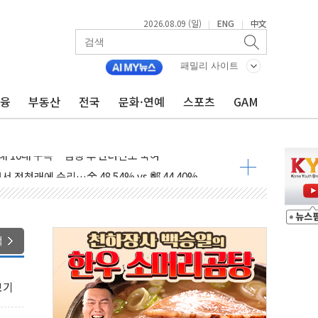
2026.08.09 (일)
ENG
中文
|
|
패밀리 사이트
금융
부동산
전국
문화·연예
스포츠
GAM
1.48%p' 차 선두 유지...金 46.01% vs 鄭 44.53%
기 당선...합산득표율 68.63%
해 10대 구속…범행 후 반려견도 죽여
 정청래에 승리…金 48.54% vs 鄭 44.40%
경선 결과...김민석 48.54% 정청래 44.40%
발표...김민석 47.37% 정청래 45.71% 송영길 6.92%
발표...정청래 47.82% 김민석 46.35% 송영길 5.83%
색
발표...김민석 50.30% 정청래 41.94% 송영길 7.76%
객 400명 맞이…"마음 잇는 시간 되길"
보기
 지급 확정되나…재상고 앞두고 막판 셈법
'행복상자' 전달