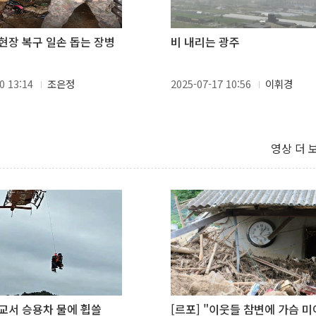
현장 복구 일손 돕는 장병
비 내리는 광주
0 13:14
조은정
2025-07-17 10:56
이휘경
영상 더 
교서 승용차 물에 휩쓸
[르포] "이웃들 참변에 가슴 미