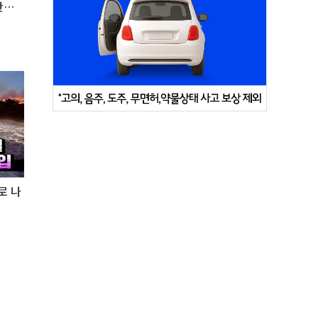
안되
로 나