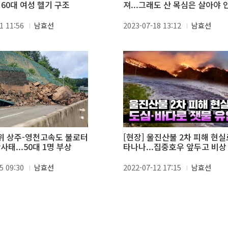
, 60대 여성 헬기 구조
져...그래도 산 목심은 살아야 
니껴"
1 11:56
남효선
2023-07-18 13:12
남효선
군위 상주-영천고속도 불로터
[현장] 울진산불 2차 피해 현실
사태...50대 1명 부상
타나나...집중호우 앞두고 비상
5 09:30
남효선
2022-07-12 17:15
남효선