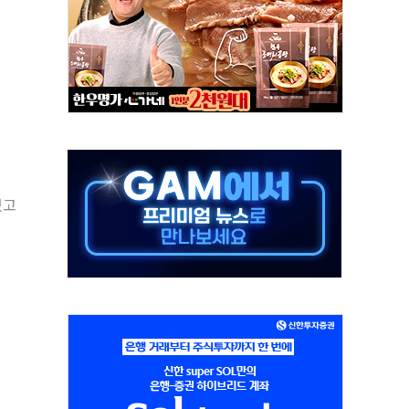
극기 거꾸로' 논란…이틀만에 철거
 예술·체육요원 최대 33% 감축
 역대 최대폭 감소한 9.4%↓…유통업계 양극화 심화
 특사'로 콜롬비아 대통령 취임식 참석
시간당 30mm 강한 비...호우 피해 없어
방…野 "청년 우롱 기괴" vs 與 "송구한 해프닝"
 2026'서 어린이 과학연극 2편 수상
있고
우스' 잠실점, 직장인 핫플레이스로 부상
정 조율 완료…초고가·비거주 1주택 등 여론 수렴"