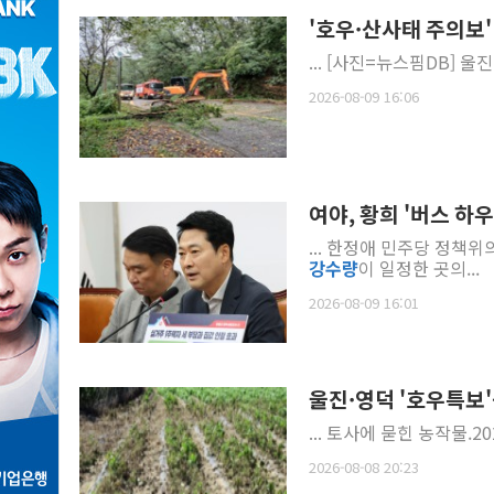
'호우·산사태 주의보'
...
2026-08-09 16:06
여야, 황희 '버스 하
... 한정애 민주당 정책
강수
량
이 일정한 곳의...
2026-08-09 16:01
울진·영덕 '호우특보'
2026-08-08 20:23