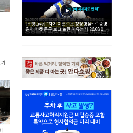
[스팟Live] “자기 이름으로 정당명을…” 송영
길이 피켓 문구 보고 놀란 이유는? | 26.08.09
더불어민주당 당대표·최고위원 후보 대구·경
북 합동연설회
보기
어