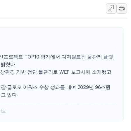
가
[AI MY 뉴스] 뉴욕 반도체주 프리뷰...美 고용 쇼크에 반도
가
뉴욕증시 프리뷰, 美 고용 쇼크에 금리 인상 우려 후퇴…나
[종합] 美 7월 고용 2만3000명 감소 '쇼크'…9월 금리 인
신프로젝트 TOP10 평가에서 디지털트윈 물관리 플랫
고 밝혔다
상환경 기반 첨단 물관리로 WEF 보고서에 소개됐고
감·글로모 어워즈 수상 성과를 내며 2029년 96조원
하고 있다
어요.