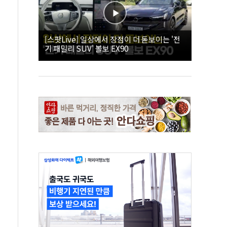
[스팟Live] 일상에서 장점이 더 돋보이는 '전
기 패밀리 SUV' 볼보 EX90