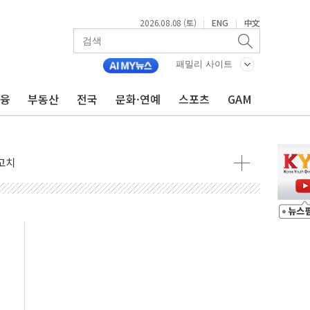
2026.08.08 (토)
ENG
中文
|
|
것"
패밀리 사이트
지대' 우려
금융
부동산
전국
문화·연예
스포츠
GAM
청래 '격차 확대'
타진
최고치
 요구
낮아지며 상승… STOXX 600 지수는 나흘 연속 최고치
세
엘·이란 위협에 맞설 자체 억지력 강화
동
톱'… 美 해상봉쇄 영향
각