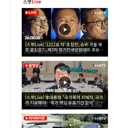
스팟
Live
[스팟Live] ‘1211표 차’ 초접전, 승부 가를 제
주 표심은?...제3차 정기전국당원대회 후보자
제주 합동연설회 생중계 | 26.08.08
[스팟Live] 李대통령 "국가폭력 피해자, 국가
가 치유해야…국가 책임 유효기간 없어"｜
26.08.07 국가폭력 피해자 위로 오찬