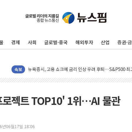
주말 무더위·열대야 지속…내륙 곳곳 소나기
오세훈 "용산공원 주택 검토, 민주당 스스로 원칙 뒤집는 
충북 주말 무더위 지속…청주·진천 35도, 곳곳 소나기
10월 보완수사권 폐지·공소청 출범…피해자들 '범죄 사각
울
경제
사회
글로벌·중국
해외투자
산업
증권·
민주당, 오늘 제주·인천 경선 발표...김민석 '재역전' vs 정
한상협, 업계 개인정보 보안 새판 짠다…'자율규제단체' 
뉴욕증시, 고용 쇼크에 금리 인상 우려 후퇴…S&P500 
트럼프, 쿡 연준 이사 해임 재추진…"26일까지 의혹 소명"
속보
유럽증시, 美 고용 예상 밖 부진에 연준 금리 인상 가능성 
미 연준 매파 기세 꺾이나…고용 감소에 9월 동결 전망 우
[종합] 이슬람 수니파 3국, '공동방위협정' 체결… 이스라
로젝트 TOP10' 1위…AI 물관
트럼프, 백신·자폐증 행정명령 검토…"이르면 다음 주"
美 항소법원, 백악관 무도회장 공사 중단 명령…트럼프 제
이란 핵심 원유 수출항 '하르그섬', 최근 1주일 이상 '올스
26년06월17일 18:06
美 고용 쇼크에 엔화 장중 급등…시장은 "또 개입했나" 촉