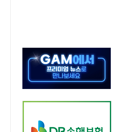
체주 '활짝'
스닥 선물 1%대 상승
상 기대 후퇴