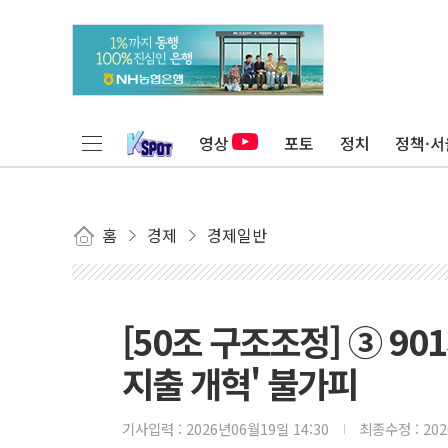
영상
포토
정치
정책·서
홈
경제
경제일반
[50조 구조조정] ③ 9
지출 개혁' 불가피
기사입력 :
2026년06월19일 14:30
최종수정 :
20