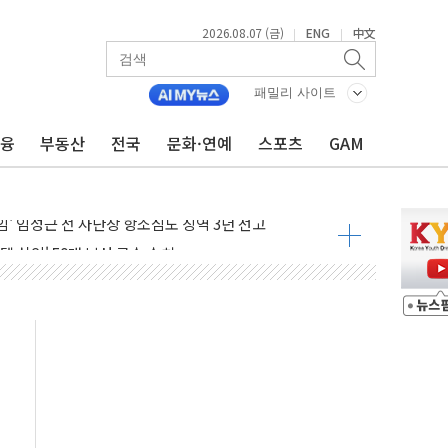
2026.08.07 (금)
ENG
中文
|
|
…내년 AI 팩토리 매출 본격화
尹 관저 이전 감사 무마' 유병호 감사위원 구속 기소
패밀리 사이트
환시 개입...4월 말 '56조원' 사상 최대
금융
부동산
전국
문화·연예
스포츠
GAM
단, 스타트업 지원 프로그램 성료
기 혐의' 차가원 대표 구속 송치
책임' 임성근 전 사단장 항소심도 징역 3년 선고
텔 살인' 50대 남성 구속 송치
박 7년 새 7배 늘었다...폭염 대책비는 8.6배 증가
한 여름"…구윤철, 쪽방촌 폭염 대응상황 점검
 '패싱'… 美, 유로화 팔아 엔화 부양 후 사후 통보만
'닥터 코퍼'가 말하는 경기 신호가 달라졌다
노선 재개...3년 2개월 만
모 美 전력 케이블 수주
 동반 강세…배터리3사 일제히 상승