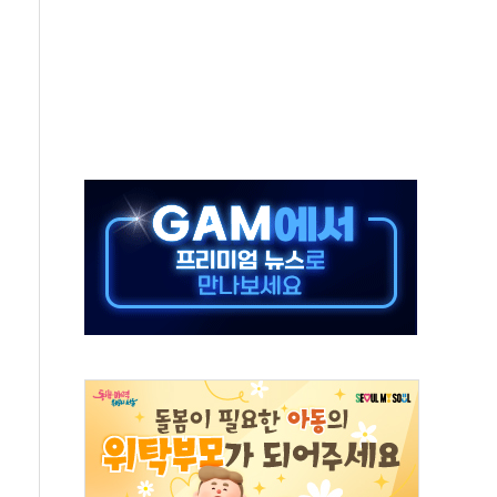
 구로병원과 AI 정밀의료 협력
 3년 더...중기부, '피터팬 증후군' 완화 나선다
흑자 전환·LFP 공급 본격화에 15%대 급등
8월 7일]
0억" 드파인 아르티아 15가구 '줍줍' 나왔다