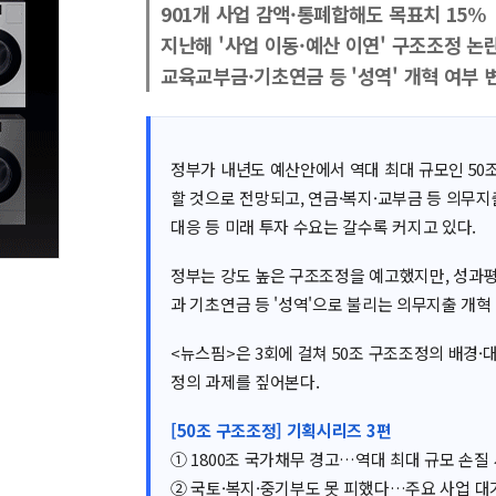
901개 사업 감액·통폐합해도 목표치 15%
지난해 '사업 이동·예산 이연' 구조조정 논
교육교부금·기초연금 등 '성역' 개혁 여부 
정부가 내년도 예산안에서 역대 최대 규모인 50조
할 것으로 전망되고, 연금·복지·교부금 등 의무지
대응 등 미래 투자 수요는 갈수록 커지고 있다.
정부는 강도 높은 구조조정을 예고했지만, 성과평
과 기초연금 등 '성역'으로 불리는 의무지출 개혁
<뉴스핌>은 3회에 걸쳐 50조 구조조정의 배경·대
정의 과제를 짚어본다.
[50조 구조조정] 기획시리즈 3편
① 1800조 국가채무 경고…역대 최대 규모 손질
② 국토·복지·중기부도 못 피했다…주요 사업 대