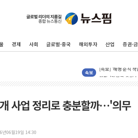
AI에 승부 건 네이버
[속보] 종합특검, '
日, 4~6월 105조원 
울
경제
사회
글로벌·중국
해외투자
산업
증권·
오렌지플래닛 창업재
경찰, '300억대 사
[속보] '해병 순직 
경찰, '강북구 오피스
속보
전국 그늘막 4만개 육
"취약계층에 더 가혹
美·日 환율공조에 유럽
01개 사업 정리로 충분할까…'의무
구리값 사상 최고치…
에어프레미아, 호치민 
티엠씨, 220억원 규
26년06월19일 14:30
[특징주] 2차전지주