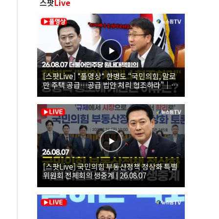
스팟
Live
[스팟Live] *풀영상* 한병도 “국민의힘, 말로
만 주택 공급…공급 법안 처리 협조하라”｜
26.08.07 더불어민주당 원내대책회의
[스팟Live] 국민의힘 부동산정책 정상화 특별
위원회 전체회의 생중계 | 26.08.07