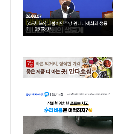
[스팟Live] 더불어민주당 원내대책회의 생중
계｜26.08.07