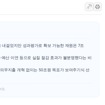
가
디티앤씨알오, 고려대
가
中企 졸업해도 세제혜택
[특징주] 엘앤에프, 
[글로벌 마켓 리포트 
[인사] 기획예산처
"'국평' 분양가가 3
을 내걸었지만 성과평가로 확보 가능한 재원은 7조
합·예산 이연 등으로 실질 절감 효과가 불분명했다는 비
의무지출 개혁 없이는 50조원 목표가 보여주기식 선
어요.