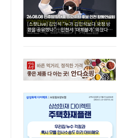
[스팟Live] 김민석 “누가 김민석보다 국정 방
향을 공유했나”…인천서 ‘대체불가’ 외쳤다 |
26.08.08 더불어민주당 당대표·최고위원 후
보 인천 합동연설회