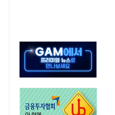
50㎜ 폭우…강원 동해안 강한 비 이어져
 환경미화원 수거차에 치여 사망
동…60대 남성 2명 숨져
보는 일 없게"…'결혼 페널티' 22개 과제 손본다
터보트 전복…1명 사망·1명 실종
의 날 참석..."국제적 시민 연대로 목소리 내야"
 실종 60대 나흘만에 숨진 채 발견
 살해 10대 아들 체포
' 받아친 정청래…제주 연설서 신경전 고조