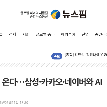
울
경제
사회
글로벌·중국
해외투자
산업
증권·
포항시 재난예산 40억 긴급 
울진·영덕 '호우특보'-포항 '
[종합] 김민석, 정청래에 '0.86
인천 합동연설회 나선 송영길
속보
김민석, 2주차 제주·인천 경선서
인사하는 김민석 당대표 후보
[속보] 민주, 제주·인천 경선 결
시 온다…삼성·카카오·네이버와 AI
[속보] 민주, 인천 경선 결과 발
[속보] 민주, 제주 경선 결과 발
이번주 국내 주요 금융일정(8.1
26년06월11일 13:50
美, 이란전 출구전략 만지작