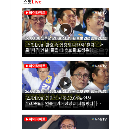
스팟
Live
[스팟Live] 환호 속 입장해 나란히 ‘찰칵’…서
로 ‘저격 연설’ 들을 때 후보들 표정은? |
26.08.08 더불어민주당 당대표·최고위원 후
보 인천 합동연설회
[스팟Live] 김민석 제주 52.64%·인천
45.09%로 연속 1위…정청래 따돌렸다’ |
26.08.08 더불어민주당 당대표·최고위원 후
보 인천 합동연설회