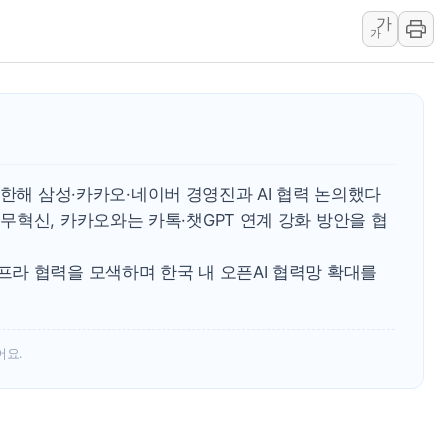
가
강릉·동해·삼척 시간당 최대 
가
폐기물 수거하다 참변…60대
서울 중랑구 주택가서 흉기 난
李대통령 "결혼 때문에 손해 
여수 오동도 인근 해상서 모
추미애, '위안부' 피해자 기림
일 방한해 삼성·카카오·네이버 경영진과 AI 협력 논의했다
인천 선재도 갯벌서 해루질 중
혁신, 카카오와는 카톡·챗GPT 연계 강화 방안을 협
인천서 말다툼 중 어머니 흉기
'화합' 꺼낸 김민석에 '뻔뻔
라 협력을 모색하며 한국 내 오픈AI 협력망 확대를
어요.