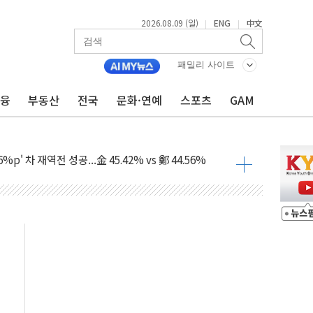
2026.08.09 (일)
ENG
中文
|
|
패밀리 사이트
금융
부동산
전국
문화·연예
스포츠
GAM
투입…고수온 양식장 복구·지원 '총력'
산사태 주의보'...경북도, 호우 피해·통제구간 없어
%p' 차 재역전 성공...金 45.42% vs 鄭 44.56%
·정청래·김민석 당대표 후보
 정청래에 승리...47.75% vs 42.08%
과 발표...김민석 47.75% 정청래 42.08%
표...김민석 45.09% 정청래 43.27% 송영길 11.63%
표...김민석 52.64% 정청래 39.89% 송영길 7.47%
0~8.14)
…공습 한계·탄약 부족 현실화