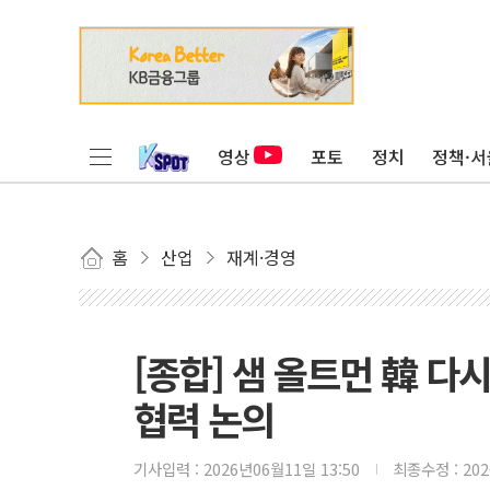
영상
포토
정치
정책·서
홈
산업
재계·경영
[종합] 샘 올트먼 韓 다
협력 논의
기사입력 :
2026년06월11일 13:50
최종수정 :
20