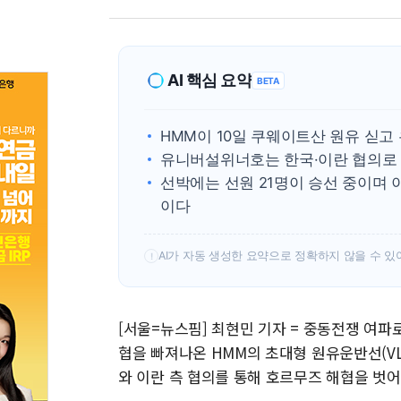
AI 핵심 요약
BETA
HMM이 10일 쿠웨이트산 원유 싣
유니버설위너호는 한국·이란 협의로 
선박에는 선원 21명이 승선 중이며 
이다
AI가 자동 생성한 요약으로 정확하지 않을 수 있
!
[서울=뉴스핌] 최현민 기자 = 중동전쟁 여파
협을 빠져나온 HMM의 초대형 원유운반선(VL
와 이란 측 협의를 통해 호르무즈 해협을 벗어난