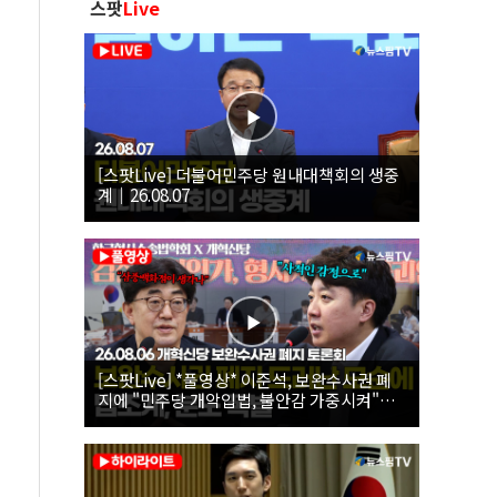
스팟
Live
[스팟Live] 더불어민주당 원내대책회의 생중
계｜26.08.07
[스팟Live] *풀영상* 이준석, 보완수사권 폐
지에 "민주당 개악입법, 불안감 가중시켜"｜
26.08.06 개혁신당 보완수사권 폐지 토론회