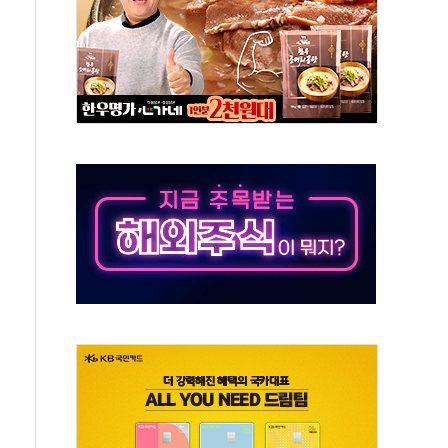
 오뚜기몰 대잔치' …경품·할인 혜택 풍성
로 숨 고르기…매출 16% 늘고 영업이익은 제자리
그, '직잭뷰티 페스타'…최대 91% 할인
 인천공항서 '팔도음식대전'
취약계층 위해 53억원 상당 통큰 기부
이떡 제조업 '생계형 적합업종' 재지정...5년 더 보호
 인하에도 추가 완화 불확실성에 1.2% 하락 마감
ICK] 李, 오늘 부동산 2차 회의 外
창구 된 '트래블카드'…휴가철 넘어 장기 고객 묶는다