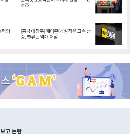
호조
 동력의
[홍콩 대장주] 메이퇀② 실적은 고속 상
승, 밸류는 역대 저점
보고 논란