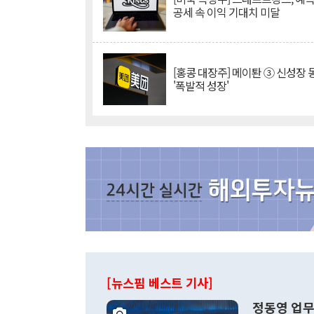
공세 속 이익 기대치 미달
[홍콩 대장주] 메이퇀 ③ 신성장
'폭발적 성장'
[뉴스핌 베스트 기사]
정동영 업무