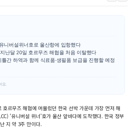
오뚜기, '2026
네이버, AI 투자
카카오스타일 지그재
풀무원푸드앤컬처,
애경산업, 서울시 
고 유니버설위너호로 울산항에 입항했다
중기부, 떡국·떡볶
지난달 20일 호르무즈 해협을 처음 이탈했다
이틀간 하역과 함께 식료품·생필품 보급을 진행할 예정
[브라질증시] 금리
[뉴스핌 이 시각 P
카드사 고객 유입 
어요.
로 호르무즈 해협에 머물렀던 한국 선박 가운데 가장 먼저 해
CC) '유니버설 위너'호가 울산 앞바다에 도착했다. 한국 정부
 지 약 3주 만이다.