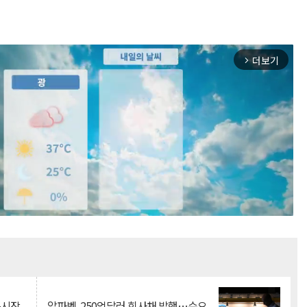
더보기
arrow_forward_ios
Mute
측시장
알파벳, 250억달러 회사채 발행…수요