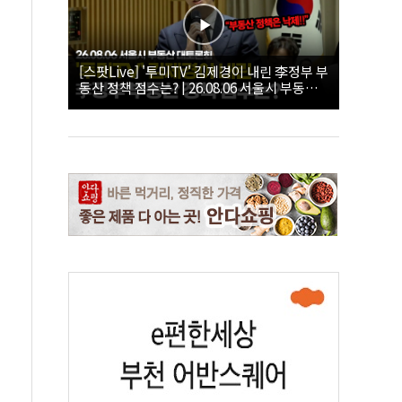
[스팟Live] '투미TV' 김제경이 내린 李정부 부
동산 정책 점수는? | 26.08.06 서울시 부동산
대토론회