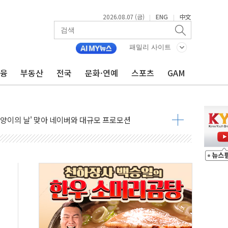
2026.08.07 (금)
ENG
中文
|
|
패밀리 사이트
금융
부동산
전국
문화·연예
스포츠
GAM
프스타일 기획전 '이구홈위크' …최대 90% 할인
동차 AI 미션 챌린지' 성료
고양이의 날' 맞아 네이버와 대규모 프로모션
이란 지휘 아래 동시 공격 임박…에너지·항만 표적"
방한 외국인 QR결제 서비스 확장 나선다
치엔에이치바이오, 휴믹 흡수합병 완료"
일렉트릭 철도신호 사업 인수 계약
환자 208명…누적 사망자 23명·가축 83만마리 폐사
이츠와 손잡고 퀵커머스 확대
수 유입…프리마켓 대형주 소폭 반등
프 'TACO' 조롱 "쇼외교...더 이상 필요 없다"