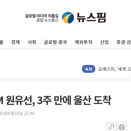
울
경제
사회
글로벌·중국
해외투자
산업
증권·
29CM, 홈·라이
새온, '자율주행자
오에스피, '세계 
사우디 "북·남서 
속보
GLN인터내셔널, 
에이치시티 "에이
에스트래픽, LS 
 원유선, 3주 만에 울산 도착
폭염에 하루 온열질
세븐일레븐, 쿠팡
26년06월10일 21:46
[특징주] 저가 매
가
가
이란 협상단장, 트럼