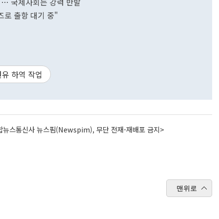
인"… 국제사회는 강력 반발
즈로 출항 대기 중"
원유 하역 작업
뉴스통신사 뉴스핌(Newspim), 무단 전재-재배포 금지>
맨위로