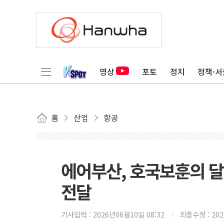
영상
포토
정치
정책·서
홈
산업
항공
에어부산, 호국보훈의 
전달
기사입력 :
2026년06월10일 08:32
최종수정 :
20