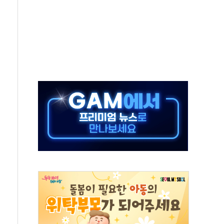
AI 자율비행 기술로 글로벌 방산 시장 공략"
파
제한, 형평성·여론 고려해야…충분한 사회적 논의 주문"
중구서 시내버스 등 3중 추돌·1명 부상