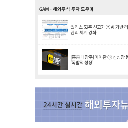
GAM
- 해외주식 투자 도우미
퀄리스 52주 신고가 ② AI 기반 
관리 체계 강화
[홍콩 대장주] 메이퇀 ③ 신성장
'폭발적 성장'