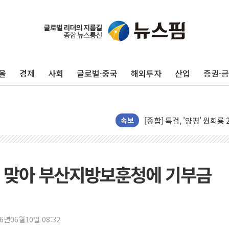
[2보] 북, 원산서 동해상
양주 가전제품 창고서 화재
종로·중구 오피스 78%가
법원, '관저 이전 봐주기 
성폭력 피해자 보호단체, 
울
경제
사회
글로벌·중국
해외투자
산업
증권·
우크라, 러 탄도미사일 공격
"5.18은 북한 지령" 설교
[종합] 특검, '양평' 원희
속보
[내일날씨] 절기상 '입추'
제천 바이오밸리 공장 옥상
개혁신당 "민주, '盧 수사
달 맞아 부산지방보훈청에 기부금
CJ온스타일, 2분기 영업익 
AI 연산은 포항, 전력 저장
[속보] 북, 동해상으로 미
26년06월10일 08:32
한국투자증권, 국내 최초 