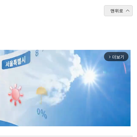
맨위로
더보기
arrow_forward_ios