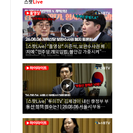
스팟
Live
[스팟Live] *풀영상* 이준석, 보완수사권 폐
지에 "민주당 개악입법, 불안감 가중시켜"｜
26.08.06 개혁신당 보완수사권 폐지 토론회
[스팟Live] '투미TV' 김제경이 내린 李정부 부
동산 정책 점수는? | 26.08.06 서울시 부동산
대토론회