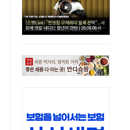
[스팟Live] "전셋집 구하려다 월세 선택"...사
회에 첫발 내디딘 청년의 한탄 | 26.08.06 서울
시 부동산 대토론회