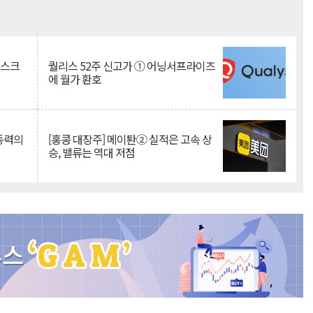
Mute
리스크
퀄리스 52주 신고가 ① 어닝서프라이즈
에 월가 환호
 동력의
[홍콩 대장주] 메이퇀② 실적은 고속 상
승, 밸류는 역대 저점