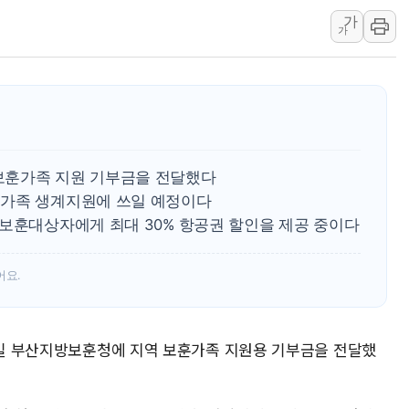
[IPO] 니어스랩 "피지컬 
가
가
한패스, 월 송금 60만건 돌
李대통령 "청소년 SNS 
초등학교 앞서 '쾅'…대전 
보훈가족 지원 기부금을 전달했다
훈가족 생계지원에 쓰일 예정이다
 보훈대상자에게 최대 30% 항공권 할인을 제공 중이다
어요.
10일 부산지방보훈청에 지역 보훈가족 지원용 기부금을 전달했