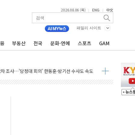
으로 단거리 탄도미사일 발사
2026.08.06 (목)
ENG
中文
|
|
…차량 3대·건물 1동 전소
 준공 10년 이상…리뉴얼이 경쟁력 가른다
패밀리 사이트
감사' 유병호 구속적부심 기각
경찰수사개혁위에 보완수사권 폐지 우려 전달
금융
부동산
전국
문화·연예
스포츠
GAM
에 속수무책… 패트리엇 미사일 지원, 작년의 3분의 1
한 목사 불구속 송치
룡 2차 조사…'당정대 회의' 한동훈·방기선 수사도 속도
에 폭염 절정…서울 한낮 39도
서 불…30여분 만에 진화
' 악연으로 형사사법 틀 바꿔…국민 불안감 가중"
260억원…전년 比 21.2%↑
은 영광…지역펀드 9·10호 확정
상 발사체 발사
상반기 영업이익 2조 돌파