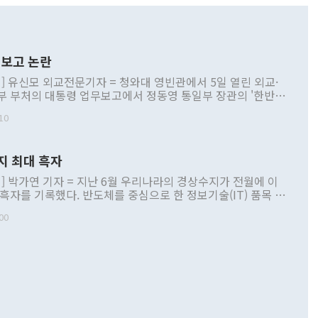
보고 논란
] 유신모 외교전문기자 = 청와대 영빈관에서 5일 열린 외교·
부 부처의 대통령 업무보고에서 정동영 통일부 장관의 '한반도
 구상'과 업무보고 발언이 논란을 빚고 있다. 이날 정 장관의
10
정부 내 조율을 거치지 않은 사안을 정책으로 추진하겠다고 공
는가 하면 사실 관계에 맞지 않은 설명도 있었다. 이재명 대통
로 신중을 기해 달라고 경고했고, 조현 외교부 장관은 '이상
지 최대 흑자
 근거한 비현실적 구상'이라는 비판을 내놨다. 그동안 정 장
책 관련 발언이 물의를 빚은 적은 여러 번 있지만 대통령과 유
] 박가연 기자 = 지난 6월 우리나라의 경상수지가 전월에 이
이 공개적으로 부정적 입장을 표명한 것은 이례적이다. 정 장
 흑자를 기록했다. 반도체를 중심으로 한 정보기술(IT) 품목 수
대북 접근법과 월권을 제어해야 한다는 목소리도 높아지고 있
간 상품수출이 처음으로 1000억달러를 넘어선 영향이다. [자
00
 따르
기자간담회를 하고 있다. [사진=통일부] 2026.07.23 ◆통일
 경상수지는 497억3000만달러 흑자로 집계됐다. 전월(386억
 넘어선 주장 정 장관은 이날 업무보고에서 '한반도 평화공존
)에 이어 두 달 연속 월간 기준 역대 최대 기록을 갈아치웠다.
 설명하면서 이재명 정부 2년차 핵심 과제로 상호 존중·평화
해 상반기 누적 경상수지 흑자는 1910억1000만달러를 기록
·핵 없는 한반도 등 3대 기본 방향을 제시했다. 정 장관은 "대
지 흑자를 견인한 것은 상품수지다. 6월 상품수지는 478억
언어는 멈춰야 한다"면서 주적 용어 대체를 주장했다. 지난 25
 흑자를 기록하며 전월에 이어 역대 최대를 다시 썼다. 국제수
D(완전하고 검증가능하며 되돌릴 수 없는 비핵화) 구도는 이미
수출은 1123억7000만달러로 전년 동월 대비 84.5% 증가하
했다. 또 "현 시점에서 흘러간 선(先)비핵화만 되뇌는 것은
 처음으로 1000억달러를 넘어섰다. 상품수입은 644억8000만