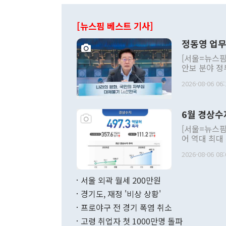
[뉴스핌 베스트 기사]
정동영 업무
[서울=뉴스핌
안보 분야 정
평화공존 발전
2026-08-06 06:
발언 중에는 
언한 것이 있
령은 공개적으
6월 경상수
주의적 희망에
관의 대북 정
[서울=뉴스핌
관 부처 장관
어 역대 최대
관의 무리한 
출 호조로 월
다. [정동영 통일부 장관이 지난달 23일 오후 서울 종로구 정부서울청사에
2026-08-06 08:
료=한국은행] 한국은행이 6일 발표한 '2026년 6월 국제수지(잠정)'에
서 취임 1주년 
면 지난 6월
부 장관 권한
1000만달러
서울 외곽 월세 200만원
발전 구상'을
이에 따라 올
적 갈등 해결
경기도, 재정 '비상 상황'
했다. 경상수
결과 혐오의 
9000만달러
프로야구 전 경기 폭염 취소
년간의 CVI
지 기준 상품
고령 취업자 첫 1000만명 돌파
무너졌다고도 
며 월간 기준