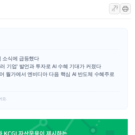
가
폐기물 수거하다 참변…60대
가
서울 중랑구 주택가서 흉기 난
李대통령 "결혼 때문에 손해 
여수 오동도 인근 해상서 모
추미애, '위안부' 피해자 기림
인천 선재도 갯벌서 해루질 중
편입 소식에 급등했다
인천서 말다툼 중 어머니 흉기
달러 기업' 발언과 투자로 AI 수혜 기대가 커졌다
'화합' 꺼낸 김민석에 '뻔뻔
어 월가에서 엔비디아 다음 핵심 AI 반도체 수혜주로
李대통령, ISA 개편 재검토 
어요.