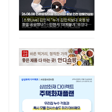
[스팟Live] 김민석 “누가 김민석보다 국정 방
향을 공유했나”…인천서 ‘대체불가’ 외쳤다 |
26.08.08 더불어민주당 당대표·최고위원 후
보 인천 합동연설회