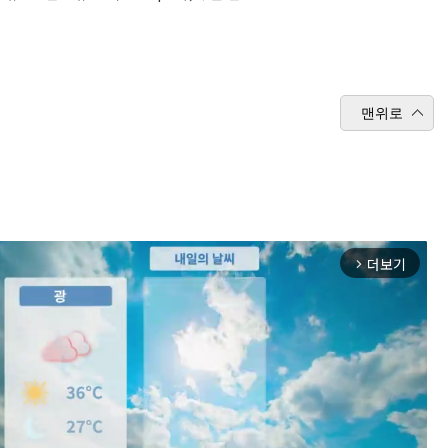
맨위로
더보기
arrow_forward_ios