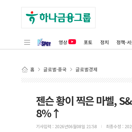
영상
포토
정치
정책·서
홈
글로벌·중국
글로벌경제
젠슨 황이 찍은 마벨, S
8%↑
기사입력 :
2026년06월08일 21:58
최종수정 :
20