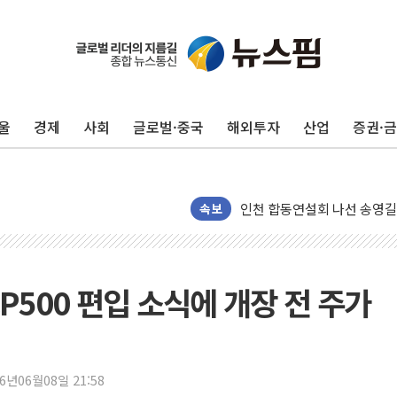
울
경제
사회
글로벌·중국
해외투자
산업
증권·
울진·영덕 '호우특보'-포항 '
[종합] 김민석, 정청래에 '0.86
인천 합동연설회 나선 송영길
김민석, 2주차 제주·인천 경선서
속보
인사하는 김민석 당대표 후보
[속보] 민주, 제주·인천 경선 결
[속보] 민주, 인천 경선 결과 발
&P500 편입 소식에 개장 전 주가
[속보] 민주, 제주 경선 결과 발
이번주 국내 주요 금융일정(8.1
美, 이란전 출구전략 만지작
26년06월08일 21:58
강릉·동해·삼척 시간당 최대 