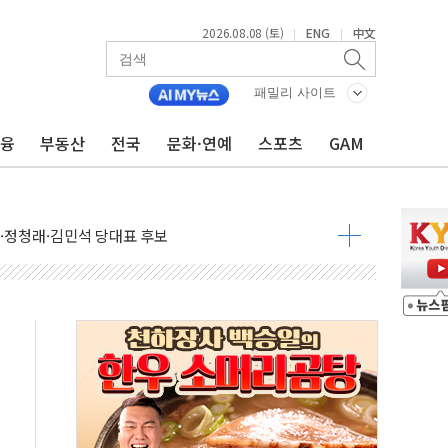
2026.08.08 (토)
ENG
中文
|
|
패밀리 사이트
금융
부동산
전국
문화·연예
스포츠
GAM
산사태 주의보'...경북도, 호우 피해·통제구간 없어
%p' 차 재역전 성공...金 45.42% vs 鄭 44.56%
·정청래·김민석 당대표 후보
 정청래에 승리...47.75% vs 42.08%
과 발표...김민석 47.75% 정청래 42.08%
표...김민석 45.09% 정청래 43.27% 송영길 11.63%
표...김민석 52.64% 정청래 39.89% 송영길 7.47%
0~8.14)
…공습 한계·탄약 부족 현실화
50㎜ 폭우…강원 동해안 강한 비 이어져