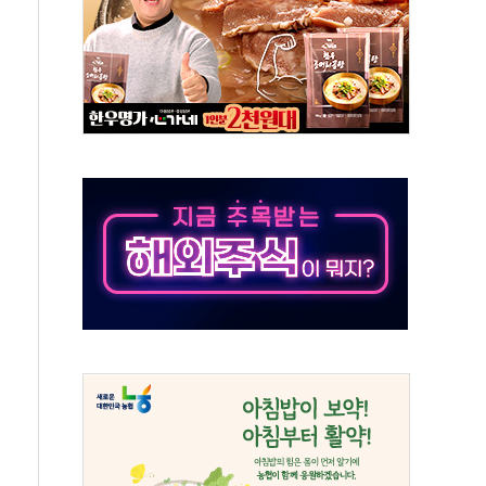
 환경미화원 수거차에 치여 사망
동…60대 남성 2명 숨져
보는 일 없게"…'결혼 페널티' 22개 과제 손본다
터보트 전복…1명 사망·1명 실종
의 날 참석..."국제적 시민 연대로 목소리 내야"
 실종 60대 나흘만에 숨진 채 발견
 살해 10대 아들 체포
' 받아친 정청래…제주 연설서 신경전 고조
지시…與 "적극 환영"·野 "졸속 국정"