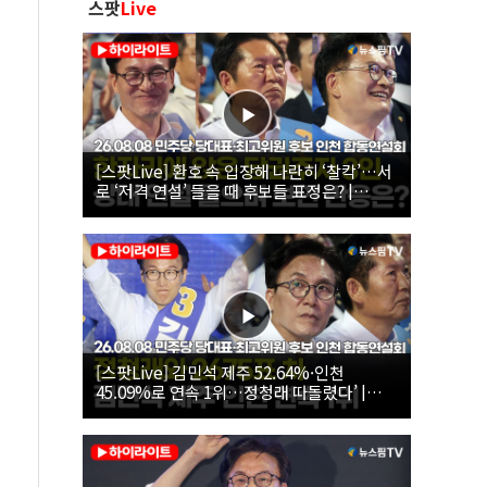
스팟
Live
[스팟Live] 환호 속 입장해 나란히 ‘찰칵’…서
로 ‘저격 연설’ 들을 때 후보들 표정은? |
26.08.08 더불어민주당 당대표·최고위원 후
보 인천 합동연설회
[스팟Live] 김민석 제주 52.64%·인천
45.09%로 연속 1위…정청래 따돌렸다’ |
26.08.08 더불어민주당 당대표·최고위원 후
보 인천 합동연설회