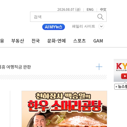
2026.08.07 (금)
ENG
中文
|
|
 4중 추돌…1명 심정지·5명 부상
진화 중...진화헬기 3대 투입
패밀리 사이트
전 사단장 항소심도 징역 3년
금융
부동산
전국
문화·연예
스포츠
GAM
출 첫 2000억원 돌파
4000억 금융 지원
제휴 여행적금 완판
 영업 재개...장바구니에 홈플러스 담아달라" 호소
FO, 금융지주 포용금융 조직개편 신호탄
감사 무마' 유병호 구속 기소
 하락…내린 종목이 두 배 넘어
위…김성환 기후부 장관 "예측범위 벗어나도 즉시대응"
예측"…건설연, AI 위험기상 기술 개발
·인증제도 개선 수혜 기대"
져…대전서 50대 일용직 추락 사망