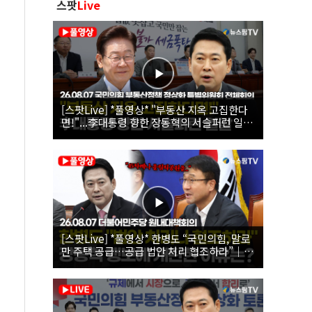
스팟
Live
[스팟Live] *풀영상* "부동산 지옥 고집한다
면!"...李대통령 향한 장동혁의 서슬퍼런 일갈
| 26.08.07 국민의힘 부동산정책 정상화 특별
위원회 전체회의
[스팟Live] *풀영상* 한병도 “국민의힘, 말로
만 주택 공급…공급 법안 처리 협조하라”｜
26.08.07 더불어민주당 원내대책회의