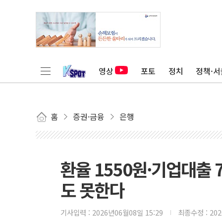
영상
포토
정치
정책·서
홈
증권·금융
은행
환율 1550원·기업대출 7
도 못한다
기사입력 :
2026년06월08일 15:29
최종수정 :
20