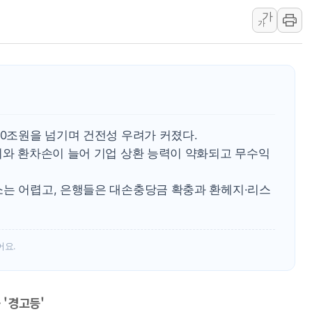
가
장동혁 "규제와 대출 풀
가
[속보] 종합특검, '尹 관
AI에 승부 건 네이버…내
日, 4~6월 105조원 환시 
오렌지플래닛 창업재단, 
경찰, '300억대 사기 혐
50조원을 넘기며 건전성 우려가 커졌다.
비와 환차손이 늘어 기업 상환 능력이 약화되고 무수익
소는 어렵고, 은행들은 대손충당금 확충과 환헤지·리스
어요.
 '경고등'