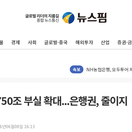
전남광주 화정역 인근 도로
청도 문수리 야산서 산불 
'해병 순직 책임' 임성근 
울
경제
사회
글로벌·중국
해외투자
산업
증권·
헥토이노베이션, 상반기 매
우리은행, 고창해상풍력에 
NH농협은행, 모두투어 
민병덕 "오늘 67개 점포
속보
하나금융이 쏘아 올린 CI
종합특검, '尹 관저 이전 
코스피·코스닥 오전 동반
50조 부실 확대...은행권, 줄이지
'입추'인데 연일 찜통더
"최대 2시간 앞서 침수 
유니슨 "국내생산세액공제
26년06월08일 16:13
창호 교체하다 난간 무너