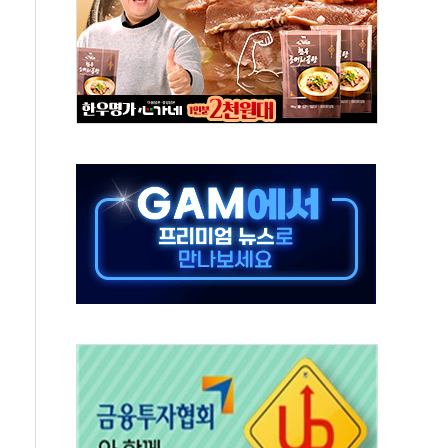
고 재개발·재건축 촉진하는 것이 부동산 정상화"
저 이전 감사 무마' 유병호 감사위원 구속 기소
년 AI 팩토리 매출 본격화
개입...4월 말 '56조원' 사상 최대
스타트업 지원 프로그램 성료
의' 차가원 대표 구속 송치