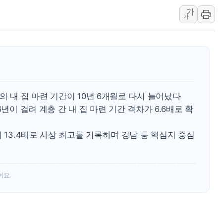
가
김성회, 국민의힘에 "청년
가
서울 38도 폭염에 온열질환
[부고] 이승영(한림제약 이
전남광주 남구 한 아파트 
지역 일자리·생활인구 늘린 
'상품권 사면 대출 가능'
의 내 집 마련 기간이 10년 6개월로 다시 늘어났다
SK하이닉스, 생산·사무직
36년이 걸려 계층 간 내 집 마련 기간 격차가 6.6배로 확
 13.4배로 사상 최고를 기록하며 강남 등 핵심지 중심
어요.