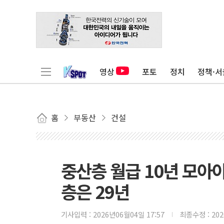
영상
포토
정치
정책·서
홈
부동산
건설
중산층 월급 10년 모아야
층은 29년
기사입력 :
2026년06월04일 17:57
최종수정 :
20