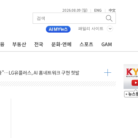
2026.08.09 (일)
ENG
中文
|
|
공방…野 "청년 우롱 기괴" vs 與 "송구한 해프닝"
패밀리 사이트
 2026'서 어린이 과학연극 2편 수상
금융
부동산
전국
문화·연예
스포츠
GAM
우스' 잠실점, 직장인 핫플레이스로 부상
정 조율 완료…초고가·비거주 1주택 등 여론 수렴"
쇄 추돌…7세 남아 등 4명 부상
다"…LG유플러스, AI 홈네트워크 구현 첫발
영하 30도 극저온 난방기술 개발한다
총리비서실
 모집…지역 크리에이터 확대
 이상무"…김회천 사장, 원전 현장점검
독 강화' 2개 법 대표 발의
 페널티 만든 건 이 정권…신생아 특례 대출까지 줄여"
의에 "수용할 수 없다" 반박