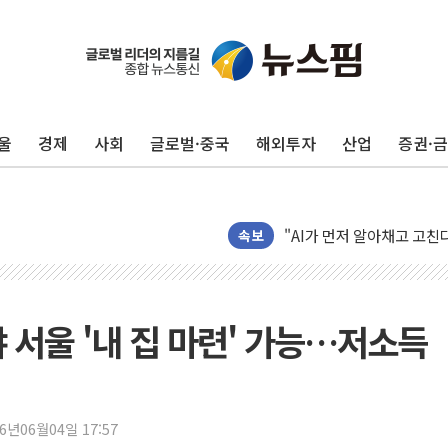
여야, 황희 '버스 하우스' 
풀무원재단, '국제과학연극제
울
경제
사회
글로벌·중국
해외투자
산업
증권·
현대그린푸드 '텍사스로드하
與 "세제개편안 8월 말 당
경인고속도로서 차량 4대 연
"AI가 먼저 알아채고 고친
속보
삼성전자, 美국립연구소와 
[인사] 국무조정실·국무
롯데백화점, 앰배서더 2기
 서울 '내 집 마련' 가능…저소득
한수원 "폭염 속 전력수급
박형수 의원 '선관위 견제·감
장동혁, 李 대통령에 "결혼
26년06월04일 17:57
정부, 독도 조사활동 日 항