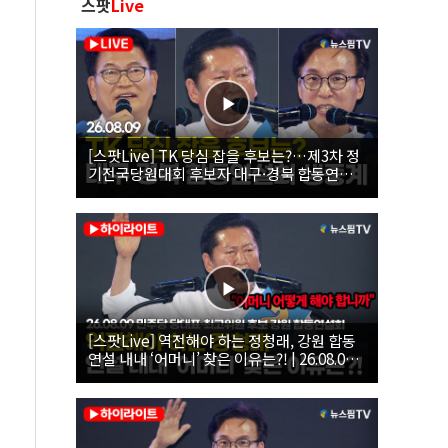
스팟
Live
[스팟Live] TK 당심 잡을 후보는?…제3차 정
기전국당원대회 후보자 대구·경북 합동연설
회 생중계 | 26.08.09
[스팟Live] 역전해야 하는 정청래, 강원 합동
연설 내내 ‘어머니’ 찾은 이유는?! | 26.08.09
더불어민주당 당대표·최고위원 후보 강원 합
동연설회