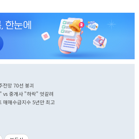
전망 70선 붕괴
vs 중개사 "하락" 엇갈려
트 매매수급지수 5년만 최고