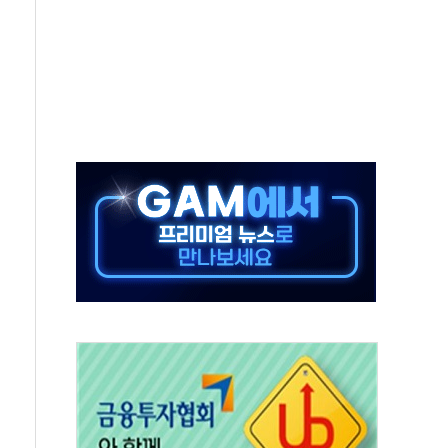
 결혼까지 정쟁 소재 삼아…청년 삶 가로막는 걸림돌"
 사망자 2명…올해 하루 환자 최다
사)씨 모친상
난간 붕괴…인명피해 없어
주역 찾는다...중기부, 장관 표창 후보자 모집
 신종 보이스피싱 기승…금감원 소비자경보
 아우른 통합노조 설립 추진