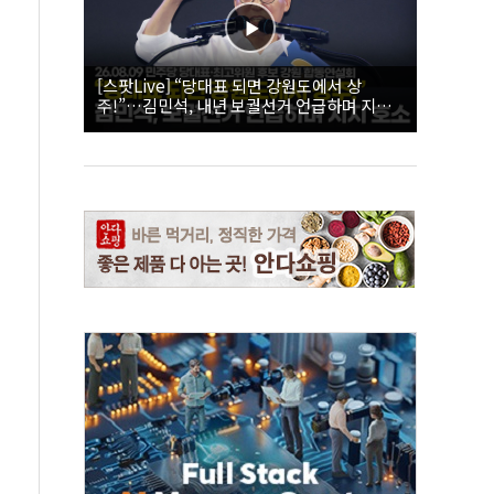
[스팟Live] “당대표 되면 강원도에서 상
주!”…김민석, 내년 보궐선거 언급하며 지지
호소 | 26.08.09 더불어민주당 당대표·최고위
원 후보 강원 합동연설회