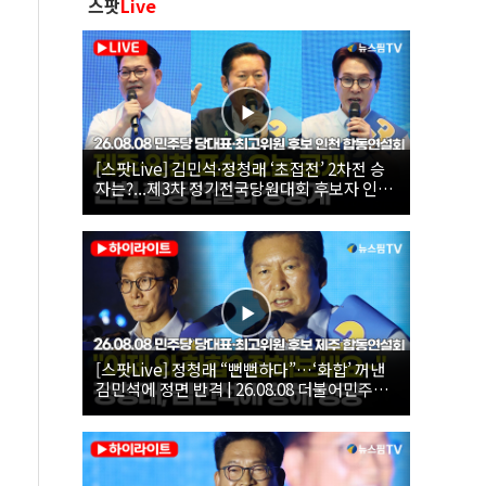
스팟
Live
[스팟Live] 김민석·정청래 ‘초접전’ 2차전 승
자는?...제3차 정기전국당원대회 후보자 인천
합동연설회 생중계 | 26.08.08
[스팟Live] 정청래 “뻔뻔하다”…‘화합’ 꺼낸
김민석에 정면 반격 | 26.08.08 더불어민주당
당대표·최고위원 후보 제주 합동연설회