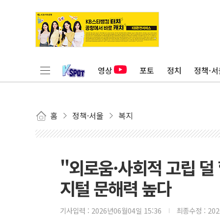
영상
포토
정치
정책·서
홈
정책·서울
복지
"외로움·사회적 고립 덜
지털 문해력 높다
기사입력 :
2026년06월04일 15:36
최종수정 :
20