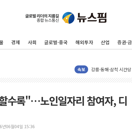
울
경제
사회
글로벌·중국
해외투자
산업
증권·
이번주 국내 주요 금융일정
美, 이란전 출구전략 
강릉·동해·삼척 시간당
폐기물 수거하다 참변
속보
서울 중랑구 주택가서 
李대통령 "결혼 때문에 
여수 오동도 인근 해상
 할수록"…노인일자리 참여자, 디
추미애, '위안부' 피해
인천 선재도 갯벌서 해루
인천서 말다툼 중 어머니
26년06월04일 15:36
'화합' 꺼낸 김민석에