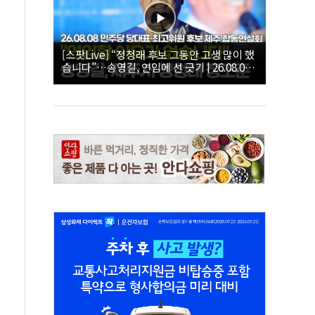
[스팟Live] “정청래 후보 그동안 고생 많이 했
습니다”…송영길, 연임에 선 긋기 | 26.08.08
더불어민주당 당대표·최고위원 후보 제주 합
동연설회