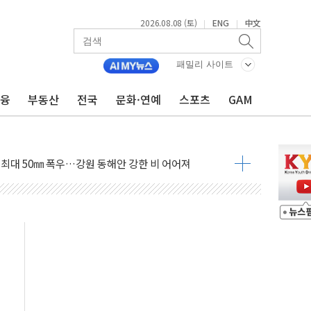
2026.08.08 (토)
ENG
中文
|
|
패밀리 사이트
금융
부동산
전국
문화·연예
스포츠
GAM
(8.10~8.14)
만지작…공습 한계·탄약 부족 현실화
 최대 50㎜ 폭우…강원 동해안 강한 비 어어져
…60대 환경미화원 수거차에 치여 사망
흉기 난동…60대 남성 2명 숨져
손해 보는 일 없게"…'결혼 페널티' 22개 과제 손본다
서 모터보트 전복…1명 사망·1명 실종
자 기림의 날 참석..."국제적 시민 연대로 목소리 내야"
질 중 실종 60대 나흘만에 숨진 채 발견
 흉기 살해 10대 아들 체포
 '뻔뻔' 받아친 정청래…제주 연설서 신경전 고조