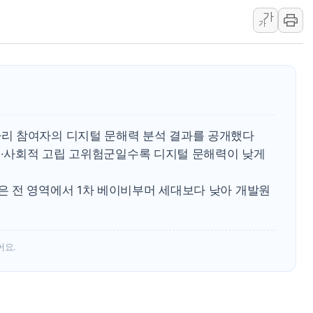
가
李대통령, ISA 개편 
가
동해중부 전 해상 풍랑
연일 폭염에 온열질환 
中 전방위 아파트 부양
인제 용대리 계곡서 수
동해시, 11~14일 '
리 참여자의 디지털 문해력 분석 결과를 공개했다
강원 중·남부 동해안 
로움·사회적 고립 고위험군일수록 디지털 문해력이 낮게
청양 밭에서 일하던 9
폭염에 車 운전면허 기
 전 영역에서 1차 베이비부머 세대보다 낮아 개발원
어요.