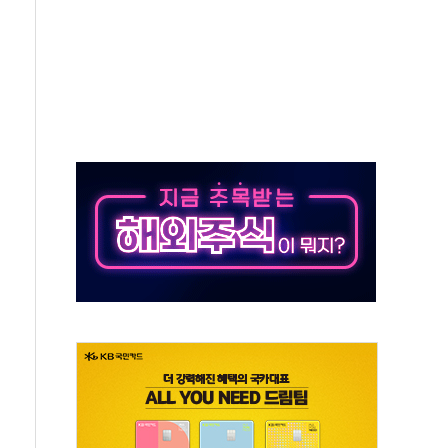
재검토 지시…與 "적극 환영"·野 "졸속 국정"
주의보…10일까지 최대 3.5m 높은 물결
사망 23명…정부, 비상대응기구 가동
, 수도 베이징도 부동산 규제 철폐
위 상승으로 피서객 7명 고립…전원 구조
별똥별 멍' 운영…페르세우스 유성우 관측
시간당 50mm 이상 폭우…호우경보 발효
0대 숨져…온열질환 여부 조사
능시험 오전 집중 편성…체감온도 38도 넘으면 중단