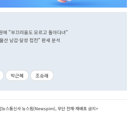
세 지원에 "부끄러움도 모르고 돌아다녀"
북갑·울산 남갑·달성 접전" 판세 분석
박근혜
조승래
뉴스통신사 뉴스핌(Newspim), 무단 전재-재배포 금지>