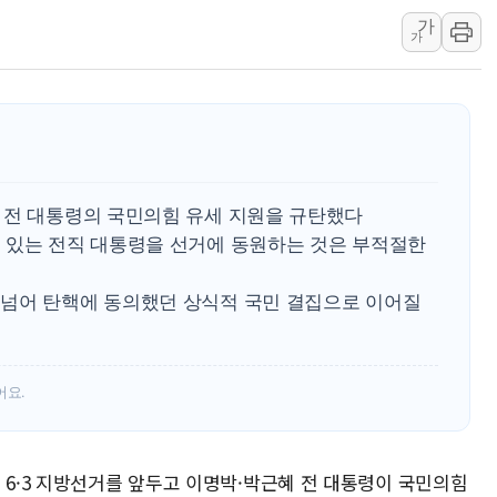
가
강원도 폭염특보 11일째…온열질환·가
가
[코인 시황] 비트코인, ETF 자금 
[르포] 39도 폭염 속 잠실 개표소 시위
강원·전라권 폭염중대경보 확대…온열질
빚투·레버리지 줄었지만, 반도체 두 종
[2보] 북한, 원산서 동해상 단거리 
 전 대통령의 국민의힘 유세 지원을 규탄했다
양주 가전제품 창고서 화재…차량 3대
 있는 전직 대통령을 선거에 동원하는 것은 부적절한
종로·중구 오피스 78%가 준공 10
법원, '관저 이전 봐주기 감사' 유병
넘어 탄핵에 동의했던 상식적 국민 결집으로 이어질
어요.
 6·3 지방선거를 앞두고 이명박·박근혜 전 대통령이 국민의힘