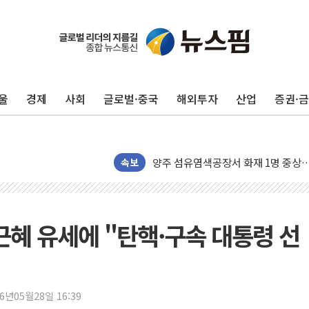
울
경제
사회
글로벌·중국
해외투자
산업
증권·
[베트남 증시] 지수 하락 속 'DGC
'월가의 황제' 다이먼 "금융시장 레
양주 섬유염색공장서 화재 1명 중상…
김정관 산업부 장관 "주 52시간 손봐
속보
해군 1함대 창설 80주년…지역과 함께
[3보] 북, 원산서 동해로 단거리 탄도
우크라 드론 전술, 중남미 콜롬비아에
·박근혜 유세에 "탄핵·구속 대통령 선
동해해경, 독도 해상서 부유물 감긴 
주한미군 "오산기지 누출, 백린 아닌 
구미 폐염산처리업체서 불 2시간30여
26년05월28일 16:39
해군과 함께하는 '불금전파, 송정' 시