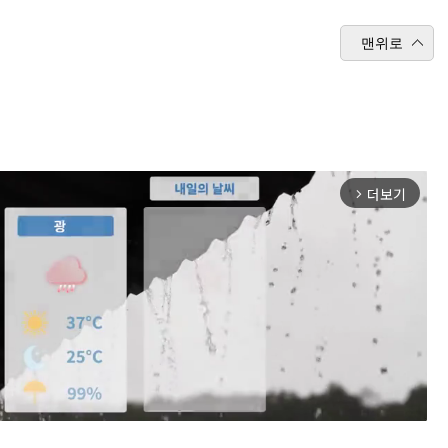
맨위로
더보기
arrow_forward_ios