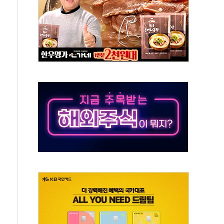
축 피해 최소화 '총력 대응'
유입에도 박스권…美 암호화폐 법안 처리 여부도 변수
 '62일째'..."대부분 여기서 상주"
환자 2665명·사망 23명
목에 코스피 '휘청'
탄도미사일 발사
·건물 1동 전소
년 이상…리뉴얼이 경쟁력 가른다
호 구속적부심 기각