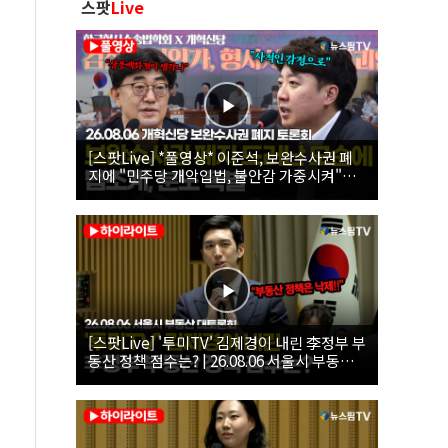
스팟
Live
[스팟Live] *풀영상* 이준석, 보완수사권 폐
지에 "민주당 개악입법, 불안감 가중시켜"｜
26.08.06 개혁신당 보완수사권 폐지 토론회
[스팟Live] '투미TV' 김제경이 내린 李정부 부
동산 정책 점수는? | 26.08.06 서울시 부동산
대토론회