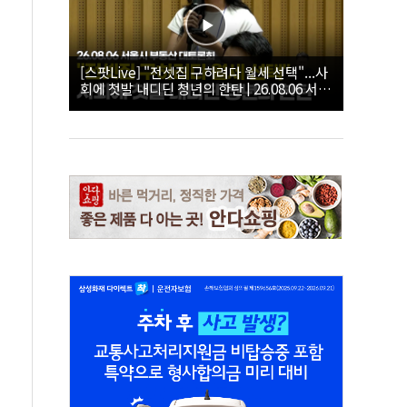
[스팟Live] "전셋집 구하려다 월세 선택"...사
회에 첫발 내디딘 청년의 한탄 | 26.08.06 서울
시 부동산 대토론회