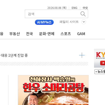
2026.08.06 (목)
ENG
中文
|
|
패밀리 사이트
금융
부동산
전국
문화·연예
스포츠
GAM
' 임시 주총 기대감에 홀로 상한가…마진 잔액은 사상 최고
버리지 위험수위…숨은 차입이 더 큰 변수"
대응 1단계 진압 중
야, 경쟁상대 中과 비교해야"
하는 '선봉'의 대민 봉사
미사일 1발 발사… 올해 10번째·42일 만 도발
 새 안보 위기… 반군·마약카르텔이 습득해 전투 활용
어선 구조
무해한 표면 부식 물질"
분만에 진화...외국인 노동자 숨져
즌2