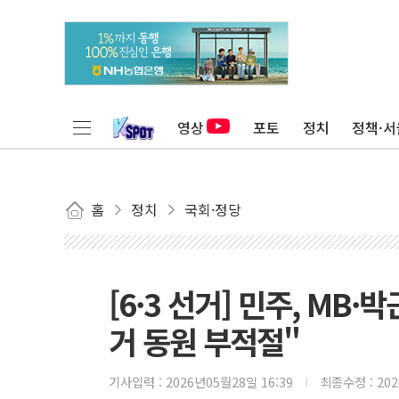
영상
포토
정치
정책·서
홈
정치
국회·정당
[6·3 선거] 민주, MB
거 동원 부적절"
기사입력 :
2026년05월28일 16:39
최종수정 :
20