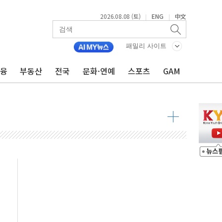
2026.08.08 (토)
ENG
中文
|
|
투입…고수온 양식장 복구·지원 '총력'
산사태 주의보'...경북도, 호우 피해·통제구간 없어
패밀리 사이트
%p' 차 재역전 성공...金 45.42% vs 鄭 44.56%
금융
부동산
전국
문화·연예
스포츠
GAM
·정청래·김민석 당대표 후보
 정청래에 승리...47.75% vs 42.08%
과 발표...김민석 47.75% 정청래 42.08%
표...김민석 45.09% 정청래 43.27% 송영길 11.63%
표...김민석 52.64% 정청래 39.89% 송영길 7.47%
0~8.14)
…공습 한계·탄약 부족 현실화
50㎜ 폭우…강원 동해안 강한 비 이어져
 환경미화원 수거차에 치여 사망
동…60대 남성 2명 숨져