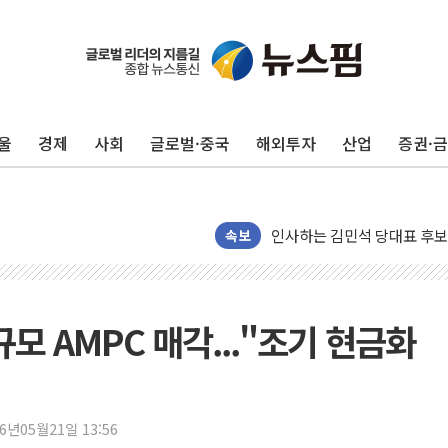
포항시 재난예산 40억 긴급 
울진·영덕 '호우특보'-포항 '
[종합] 김민석, 정청래에 '0.86
울
경제
사회
글로벌·중국
해외투자
산업
증권·
인천 합동연설회 나선 송영길
김민석, 2주차 제주·인천 경선서
인사하는 김민석 당대표 후보
[속보] 민주, 제주·인천 경선 결
속보
[속보] 민주, 인천 경선 결과 발
[속보] 민주, 제주 경선 결과 발
이번주 국내 주요 금융일정(8.1
규모 AMPC 매각..."조기 현금화
美, 이란전 출구전략 만지작
강릉·동해·삼척 시간당 최대 
폐기물 수거하다 참변…60대
26년05월21일 13:56
서울 중랑구 주택가서 흉기 난