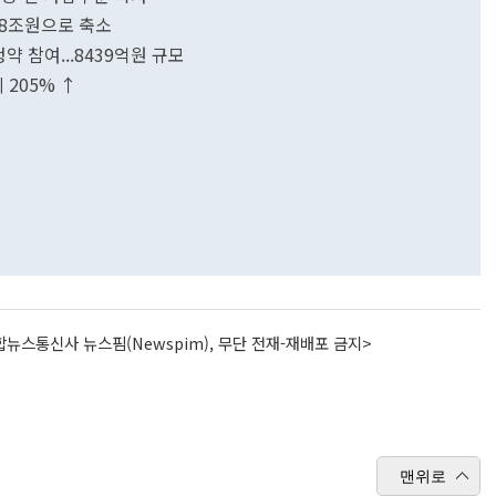
.8조원으로 축소
 참여...8439억원 규모
 205% ↑
뉴스통신사 뉴스핌(Newspim), 무단 전재-재배포 금지>
맨위로