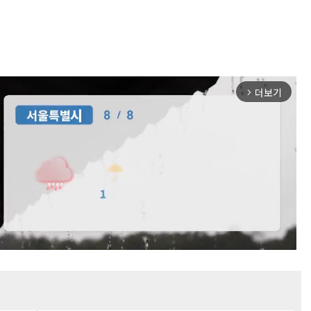
더보기
arrow_forward_ios
Mute