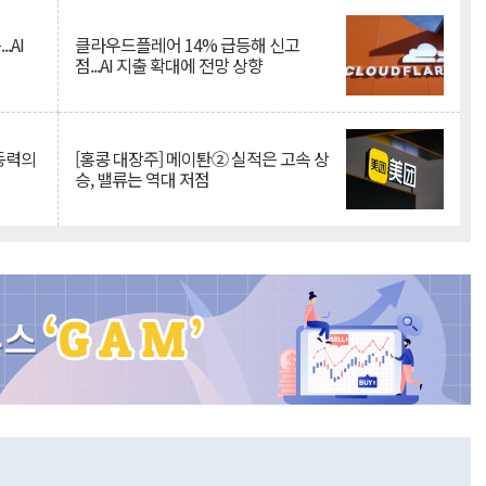
.AI
클라우드플레어 14% 급등해 신고
점...AI 지출 확대에 전망 상향
 동력의
[홍콩 대장주] 메이퇀② 실적은 고속 상
승, 밸류는 역대 저점