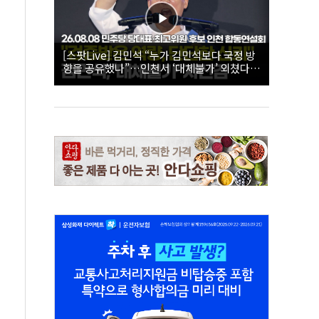
[스팟Live] 김민석 “누가 김민석보다 국정 방
향을 공유했나”…인천서 ‘대체불가’ 외쳤다 |
26.08.08 더불어민주당 당대표·최고위원 후
보 인천 합동연설회