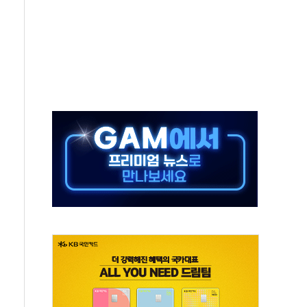
보는 일 없게"…'결혼 페널티' 22개 과제 손본다
터보트 전복…1명 사망·1명 실종
의 날 참석..."국제적 시민 연대로 목소리 내야"
 실종 60대 나흘만에 숨진 채 발견
 살해 10대 아들 체포
' 받아친 정청래…제주 연설서 신경전 고조