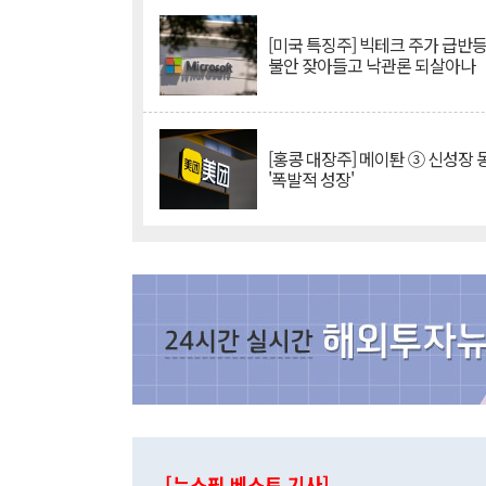
[미국 특징주] 빅테크 주가 급반등..
불안 잦아들고 낙관론 되살아나
[홍콩 대장주] 메이퇀 ③ 신성장
'폭발적 성장'
[뉴스핌 베스트 기사]