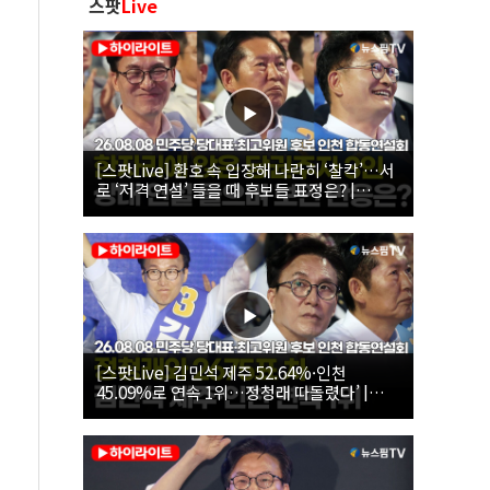
스팟
Live
[스팟Live] 환호 속 입장해 나란히 ‘찰칵’…서
로 ‘저격 연설’ 들을 때 후보들 표정은? |
26.08.08 더불어민주당 당대표·최고위원 후
보 인천 합동연설회
[스팟Live] 김민석 제주 52.64%·인천
45.09%로 연속 1위…정청래 따돌렸다’ |
26.08.08 더불어민주당 당대표·최고위원 후
보 인천 합동연설회