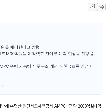
가
李대통령 "결혼 때문에 손해 
가
여수 오동도 인근 해상서 모
추미애, '위안부' 피해자 기림
인천 선재도 갯벌서 해루질 중
인천서 말다툼 중 어머니 흉기
'화합' 꺼낸 김민석에 '뻔뻔
00억원을 매각했다고 밝혔다
C 1조1300억원을 매각했고 잔여분 매각 협상을 진행 중
 AMPC 수령 가능해 재무구조 개선과 현금흐름 안정에
어요.
난해 수령한 첨단제조세액공제(AMPC) 중 약 2000억원(1억