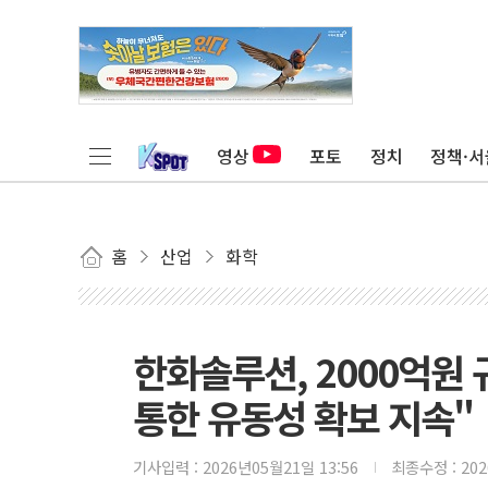
영상
포토
정치
정책·서
홈
산업
화학
한화솔루션, 2000억원 
통한 유동성 확보 지속"
기사입력 :
2026년05월21일 13:56
최종수정 :
20