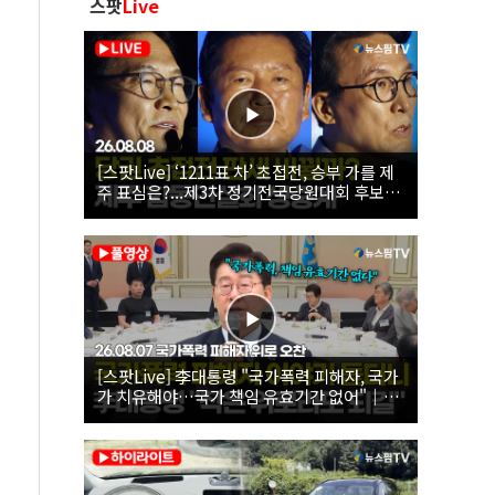
스팟
Live
[스팟Live] ‘1211표 차’ 초접전, 승부 가를 제
주 표심은?...제3차 정기전국당원대회 후보자
제주 합동연설회 생중계 | 26.08.08
[스팟Live] 李대통령 "국가폭력 피해자, 국가
가 치유해야…국가 책임 유효기간 없어"｜
26.08.07 국가폭력 피해자 위로 오찬