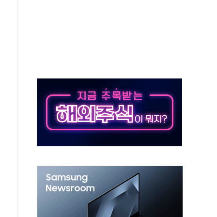
해소될 듯
것"
지대' 우려
타진
청래 '격차 확대'
최고치
 요구
낮아지며 상승… STOXX 600 지수는 나흘 연속 최고치
세