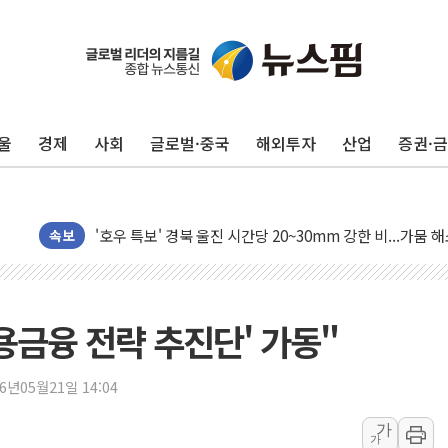
울
경제
사회
글로벌·중국
해외투자
산업
증권·
동해중부 전 해상 풍랑주의보…10일까지 최대 3.5m 높은
속보
연일 폭염에 온열질환 사망 23명…정부, 비상대응기구 가
中 전방위 아파트 부양, 수도 베이징도 부동산 규제 철폐
인제 용대리 계곡서 수위 상승으로 피서객 7명 고립…전원
용금융 전략 추진단' 가동"
동해시, 11~14일 '별똥별 멍' 운영…페르세우스 유성우 
강원 중·남부 동해안 시간당 50mm 이상 폭우…호우경보
26년05월21일 14:04
청양 밭에서 일하던 90대 숨져…온열질환 여부 조사
가
폭염에 車 운전면허 기능시험 오전 집중 편성…체감온도 3
가