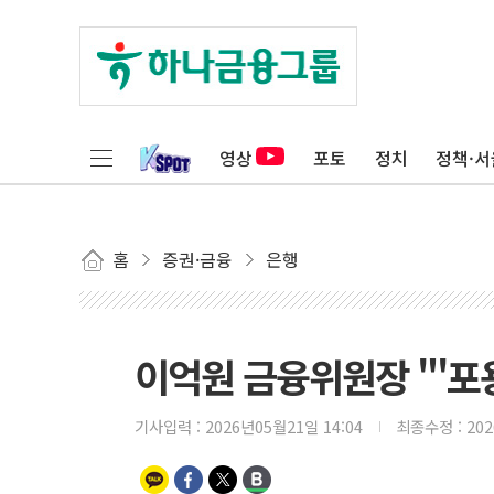
영상
포토
정치
정책·서
홈
증권·금융
은행
이억원 금융위원장 "'포
기사입력 :
2026년05월21일 14:04
최종수정 :
20