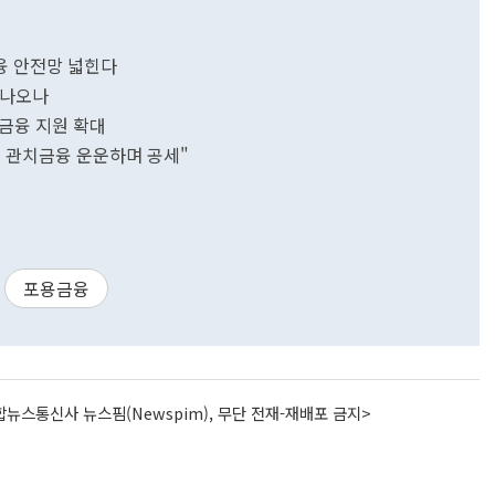
융 안전망 넓힌다
 나오나
금융 지원 확대
 관치금융 운운하며 공세"
포용금융
뉴스통신사 뉴스핌(Newspim), 무단 전재-재배포 금지>