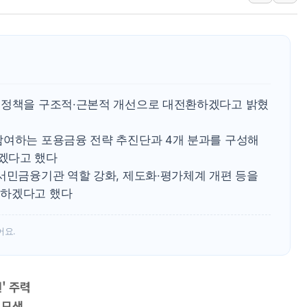
李대통령, 'ISA·주가누르기 방지법' 전면 재검토 지시
'호우 특보' 경북 울진 시간당 20~30mm 강한 비...가뭄 
주말 무더위·열대야 지속…내륙 곳곳 소나기
오세훈 "용산공원 주택 검토, 민주당 스스로 원칙 뒤집는 
충북 주말 무더위 지속…청주·진천 35도, 곳곳 소나기
 정책을 구조적·근본적 개선으로 대전환하겠다고 밝혔
10월 보완수사권 폐지·공소청 출범…피해자들 '범죄 사각
한상협, 업계 개인정보 보안 새판 짠다…'자율규제단체' 
참여하는 포용금융 전략 추진단과 4개 분과를 구성해
겠다고 했다
민주당, 오늘 제주·인천 경선 발표...김민석 '재역전' vs 정
 서민금융기관 역할 강화, 제도화·평가체계 개편 등을
뉴욕증시, 고용 쇼크에 금리 인상 우려 후퇴…S&P500 
개하겠다고 했다
트럼프, 쿡 연준 이사 해임 재추진…"26일까지 의혹 소명"
유럽증시, 美 고용 예상 밖 부진에 연준 금리 인상 가능성 
어요.
미 연준 매파 기세 꺾이나…고용 감소에 9월 동결 전망 우
' 주력
 모색