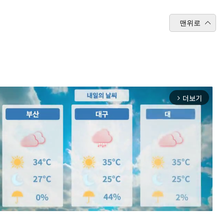
맨위로
더보기
arrow_forward_ios