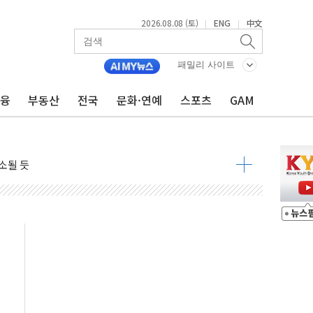
2026.08.08 (토)
ENG
中文
|
|
패밀리 사이트
금융
부동산
전국
문화·연예
스포츠
GAM
 물결
동
 구조
관측
 발효
8도 넘으면 중단