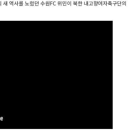
구의 새 역사를 노렸던 수원FC 위민이 북한 내고향여자축구단의