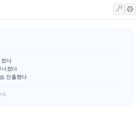
가
李 대통령, '6시간 마라톤 부동산 2차 회의'
가
트럼프, 中 겨냥 폴리실리콘 관세 15% 부과
[사진] 빈살만과 에르도안의 만남
이란와이어 "이란 최고지도자 위독…곧 사망
남동발전, 해남군에 국내 최대 규모 400MW 
[인도증시] 중동 불안 속 유가 상승에 소폭 하락
 졌다
황희 '폐버스 청년주택' SNS 글 역풍에 "정
무너졌다
폭염 누그러지고 가뭄 숙지나...경북동해안권 8
결승 진출했다
사우디·튀르키예·파키스탄, '공동방위협정' 
어요.