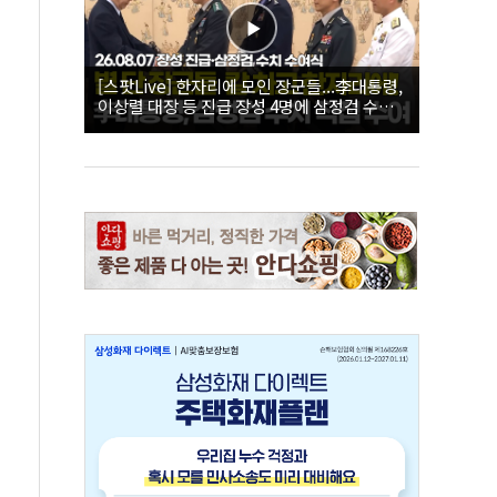
[스팟Live] 한자리에 모인 장군들...李대통령,
이상렬 대장 등 진급 장성 4명에 삼정검 수치
직접 수여｜26.08.07 장성 진급·삼정검 수치
수여식