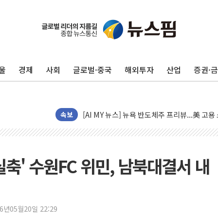
울
경제
사회
글로벌·중국
해외투자
산업
증권·
이란의 핵심 원유 수출항 '하르그섬', 최근 1
美 고용 쇼크에 엔화 장중 급등…시장은 "또 
[AI MY 뉴스] 뉴욕 반도체주 프리뷰...美 고
뉴욕증시 프리뷰, 美 고용 쇼크에 금리 인상 
속보
[종합] 美 7월 고용 2만3000명 감소 '쇼크'
[사진] 이슬람 수니파 3개국, 공동방위협정 
뉴욕증시 개장 전 특징주...아틀라시안·클
 실축' 수원FC 위민, 남북대결서 내
보훈부, 미 DPAA와 MOU… "6·25 미군 실
트럼프 "금리 내려야"…파월 때와 달리 워시엔
특정 정치인 측근 포항시 정책특보 내정설...포
26년05월20일 22:29
李 "해남 태양광, 대한민국 다음 100년 밑거