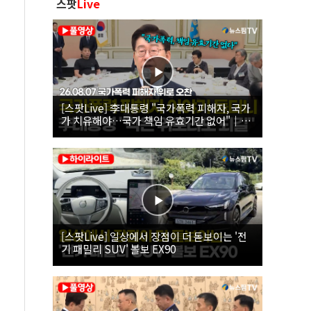
스팟
Live
[스팟Live] 李대통령 "국가폭력 피해자, 국가
가 치유해야…국가 책임 유효기간 없어"｜
26.08.07 국가폭력 피해자 위로 오찬
[스팟Live] 일상에서 장점이 더 돋보이는 '전
기 패밀리 SUV' 볼보 EX90