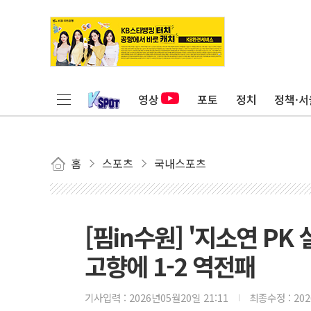
영상
포토
정치
정책·서
홈
스포츠
국내스포츠
[핌in수원] '지소연 PK
고향에 1-2 역전패
기사입력 :
2026년05월20일 21:11
최종수정 :
20