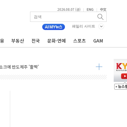
2026.08.07 (금)
ENG
中文
|
|
패밀리 사이트
금융
부동산
전국
문화·연예
스포츠
GAM
주일 이상 '올스톱'… 美 해상봉쇄 영향
개입했나" 촉각
용 쇼크에 반도체주 '활짝'
우려 후퇴…나스닥 선물 1%대 상승
…9월 금리 인상 기대 후퇴
체결
라우드플레어·태양광주↑ VS 트레이드데스크·웬디스↓
종자 7359명 끝까지 찾겠다"
 톤 낮춰
항시 '시끌'
름…수도권 집중 완화 전환점"