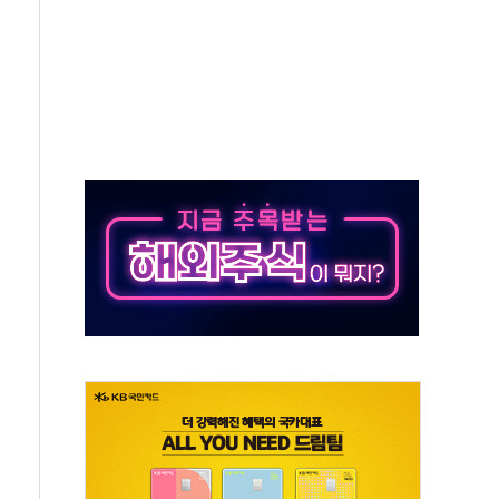
 주재… "전폭적 공급 확대·속도전 총력"
…美 태양광주 급등
해도 놀랍지 않아"
태양광 착공…여의도 1.6배 규모
...금융주 낙폭 커
부정책 아냐" 해명
~9일 최대 100mm 호우
체결… 수니파 국가들의 새 안보 협력 구도