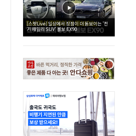
[스팟Live] 일상에서 장점이 더 돋보이는 '전
기 패밀리 SUV' 볼보 EX90