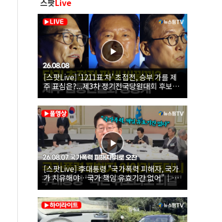
스팟
Live
[스팟Live] ‘1211표 차’ 초접전, 승부 가를 제
주 표심은?...제3차 정기전국당원대회 후보자
제주 합동연설회 생중계 | 26.08.08
[스팟Live] 李대통령 "국가폭력 피해자, 국가
가 치유해야…국가 책임 유효기간 없어"｜
26.08.07 국가폭력 피해자 위로 오찬