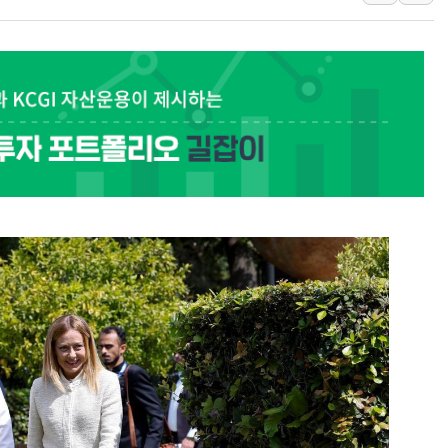
한상협, 업계 개인정보 보안 새판 짠다…'자율규제단체' 
민주당, 오늘 제주·인천 경선 발표...김민석 '재역전' vs 정
뉴욕증시, 고용 쇼크에 금리 인상 우려 후퇴…S&P500 
트럼프, 쿡 연준 이사 해임 재추진…"26일까지 의혹 소명"
유럽증시, 美 고용 예상 밖 부진에 연준 금리 인상 가능성 
미 연준 매파 기세 꺾이나…고용 감소에 9월 동결 전망 우