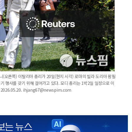
니(오른쪽) 이탈리아 총리가 20일(현지 시각) 로마의 빌라 도리아 팜필
기 행사를 갖기 위해 걸어가고 있다. 모디 총리는 1박2일 일정으로 이
.05.20. ihjang67@newspim.com