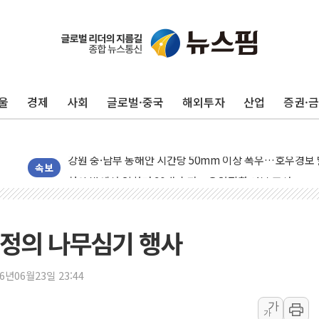
동해중부 전 해상 풍랑주의보…10일까지 최대 3.5m 높은
연일 폭염에 온열질환 사망 23명…정부, 비상대응기구 가
中 전방위 아파트 부양, 수도 베이징도 부동산 규제 철폐
울
경제
사회
글로벌·중국
해외투자
산업
증권·
인제 용대리 계곡서 수위 상승으로 피서객 7명 고립…전원
동해시, 11~14일 '별똥별 멍' 운영…페르세우스 유성우 
강원 중·남부 동해안 시간당 50mm 이상 폭우…호우경보
청양 밭에서 일하던 90대 숨져…온열질환 여부 조사
속보
폭염에 車 운전면허 기능시험 오전 집중 편성…체감온도 3
李대통령, 'ISA·주가누르기 방지법' 전면 재검토 지시
'호우 특보' 경북 울진 시간당 20~30mm 강한 비...가뭄 
우정의 나무심기 행사
주말 무더위·열대야 지속…내륙 곳곳 소나기
오세훈 "용산공원 주택 검토, 민주당 스스로 원칙 뒤집는 
26년06월23일 23:44
충북 주말 무더위 지속…청주·진천 35도, 곳곳 소나기
가
가
10월 보완수사권 폐지·공소청 출범…피해자들 '범죄 사각