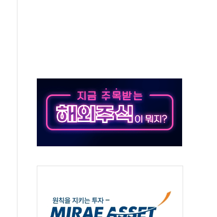
타진
청래 '격차 확대'
최고치
 요구
낮아지며 상승… STOXX 600 지수는 나흘 연속 최고치
세