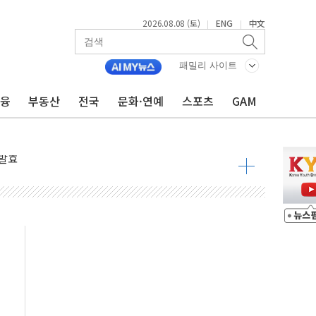
2026.08.08 (토)
ENG
中文
|
|
 물결
동
패밀리 사이트
금융
부동산
전국
문화·연예
스포츠
GAM
 구조
관측
 발효
8도 넘으면 중단
해소될 듯
것"
지대' 우려