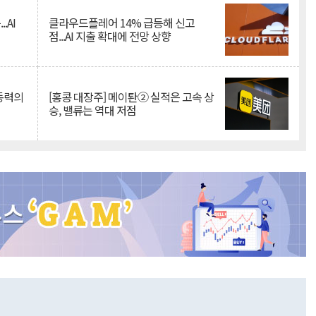
.AI
클라우드플레어 14% 급등해 신고
점...AI 지출 확대에 전망 상향
 동력의
[홍콩 대장주] 메이퇀② 실적은 고속 상
승, 밸류는 역대 저점