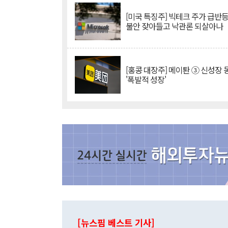
[미국 특징주] 빅테크 주가 급반등..
불안 잦아들고 낙관론 되살아나
[홍콩 대장주] 메이퇀 ③ 신성장
'폭발적 성장'
[뉴스핌 베스트 기사]