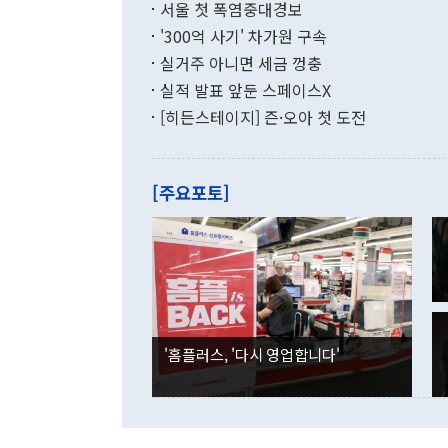
지만 이 대통
서울 첫 폭염중대경보
(18.6%) 
화공존 정책이
했다. 통관 기
'300억 사기' 차가원 구속
다"고 지적했
(16.4%)
투리가 잡혀 
실거주 아니면 세금 껑충
월(-10억9
쁜 상황이 초
증가와 유류할
실적 발표 앞둔 스페이스X
9·19 군사
기록했지만 
[히든스테이지] 즌·오아 첫 도전
"우리의 선의
로 전환됐다.
으로 약간의 의문
를 기록해 전
관은 업무보고
는 배당수입
주의에 근거한
줄면서 25억
[주요포토]
라며 "여러분
억1000만달
이 9월 러시
였던 올해 3
며 "정부 차
인의 해외투자
은 "그것은 
각각 증가했다
잘랐다. 정 
국인의 국내 
않았다는 점에
감소하며 전월
사합의 복원,
경신했다. 외
권이라는 지적
분기 말 만기
뒤 "여기 업
다. 내국인의
'홈플러스, '다시 영업합니다'
부의 한 소식
다. eoyn2@
를 거쳐 결정
련 부처 장관
하고 대통령의
한 문제"라고 지적했다. 이재명 대통령이