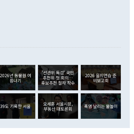
령은 정 장관의 구상에 대부분 제동을 걸었다. 이 대통령은 "평
▲철강제품(17.9%) ▲승용차(6.1%) 등을 중심으로 18.6% 증가
 정치적으로 악용되는 측면이 있다"며 "많이 조심하셔야 한
준 수입은 ▲원자재(30.5%) ▲자본재(35.3%) ▲소비재
다. 북한을 다른 이름으로 불러야 한다는 주장에는 "표현에 꼬
가 모두 늘었다. 서비스수지는 12억9000만달러 적자를 기록해 전
정쟁으로 휘몰아 들어가면 원래 하고자 했던 데에서 오히려 나
000만달러)보다 적자 폭이 확대됐다. 여행수지는 외국인 입국자
래될 수 있다"고 경고했다. 이 대통령은 남북 신뢰 구축을 위해
증료 인상 등에 따른 출국자 감소로 4억4000만달러 흑자를
합의를 선제적으로 복원해야 한다는 정 장관의 주장에 대해서도
지식재산권사용료수지는 전월 흑자에서 4억4000만달러 적자
대로 하는 게 과연 한반도의 평화와 안정에 플러스냐, 결론적
 본원소득수지는 배당소득을 중심으로 32억7000만달러 흑자
이 들 때도 있다"며 부정적으로 반응했다. 조현 외교부 장
월(21억7000만달러)보다 흑자 폭이 확대됐다. 배당소득수지
 사후 브리핑에서 정 장관이 언급한 '4자 회담'에 대해 "이상
이 늘어난 데다 전월 분기배당에 따른 기저효과로 배당지급이
 어떤 희망이라 하더라도 그건 아직 조율되지 않은 방법"이
6000만달러 흑자를 나타냈다. 금융계정 순자산은 6월 중 467
들께서 디스카운트해 주시면 좋겠다"고 선을 그었다. 정 장관
러 증가해 월간 기준 역대 최대 증가 폭을 기록했다. 종전 최대
아 블라디보스토크에서 열리는 '동방경제포럼(EEF)'을 언급하
월(369억9000만달러)을 넘어선 것이다. 직접투자에서는 내국
원에서 (참석을) 검토하고 있다"고 발언한 데 대해서도 조 장관
가 80억1000만달러, 외국인의 국내투자가 46억3000만달러
'선관위 특검' 국민
외교부의 몫"이라며 "아직 거기까지 진도가 나가지 않았다"고
2026년 동물원 여
2026 을지연습 준
. 증권투자에서는 외국인의 국내 주식 매도세가 이어졌다. 외
추천위 첫 회의…
름나기
비보고회
장관이 이날 소개한 대북 구상과 설명은 정부 내 조율을 거치지
주식 투자는 차익실현 매도 등의 영향으로 316억1000만달러
후보추천 절차 착수
서 문제가 있다. 특히 주적 표현 대체와 국호 사용, 9·19 군
(-310억5000만달러)에 이어 역대 최대 순매도 기록을 다시
 4자회담 추진 등은 통일부 장관이 결정할 사안이 아니어서 월
국인의 국내 채권투자는 세계국채지수(WGBI) 자금 유입에도
이 나오고 있다. 이 대통령은 정 장관의 업무보고를 듣고 난
도래 영향으로 증가 폭이 줄어든 52억9000만달러를 기록했
무보고에 발표했다고 승인난 건 아니다"라고 재차 확인했다. 정
오세훈 서울시장,
 해외 증권투자는 주식을 중심으로 35억6000만달러 증가했
39도 기록한 서울
폭염 날리는 물놀이
부동산 대토론회
통은 "정 장관의 발언 내용은 대부분 국가안전보장회의(NSC)
newspim.com
된 사안이 아닌 정 장관의 개인적 생각에 가깝다"며 "안보 관
이 정부의 공식 정책이 아닌 사안을 추진하겠다고 업무보고를
 면전에서 '국군통수권자가 나서야 한다'고 주장한 것은 심각
 5일 청와대 영빈관에서 열린 통일