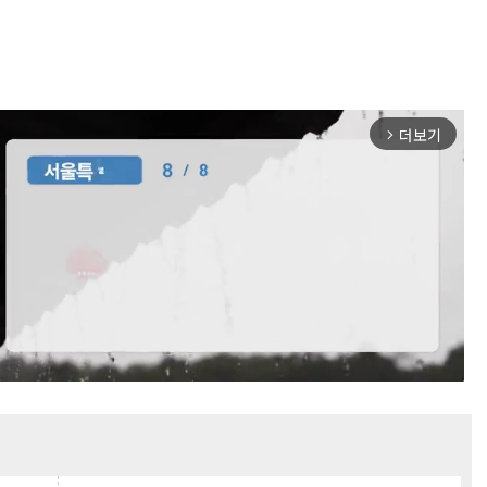
더보기
arrow_forward_ios
Mute