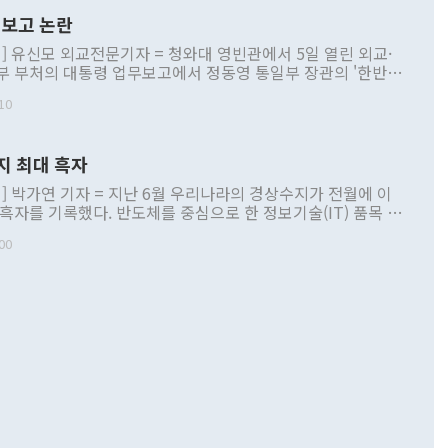
보고 논란
] 유신모 외교전문기자 = 청와대 영빈관에서 5일 열린 외교·
부 부처의 대통령 업무보고에서 정동영 통일부 장관의 '한반도
 구상'과 업무보고 발언이 논란을 빚고 있다. 이날 정 장관의
10
정부 내 조율을 거치지 않은 사안을 정책으로 추진하겠다고 공
는가 하면 사실 관계에 맞지 않은 설명도 있었다. 이재명 대통
로 신중을 기해 달라고 경고했고, 조현 외교부 장관은 '이상
지 최대 흑자
 근거한 비현실적 구상'이라는 비판을 내놨다. 그동안 정 장
책 관련 발언이 물의를 빚은 적은 여러 번 있지만 대통령과 유
] 박가연 기자 = 지난 6월 우리나라의 경상수지가 전월에 이
이 공개적으로 부정적 입장을 표명한 것은 이례적이다. 정 장
 흑자를 기록했다. 반도체를 중심으로 한 정보기술(IT) 품목 수
대북 접근법과 월권을 제어해야 한다는 목소리도 높아지고 있
간 상품수출이 처음으로 1000억달러를 넘어선 영향이다. [자
00
 따르
기자간담회를 하고 있다. [사진=통일부] 2026.07.23 ◆통일
 경상수지는 497억3000만달러 흑자로 집계됐다. 전월(386억
 넘어선 주장 정 장관은 이날 업무보고에서 '한반도 평화공존
)에 이어 두 달 연속 월간 기준 역대 최대 기록을 갈아치웠다.
 설명하면서 이재명 정부 2년차 핵심 과제로 상호 존중·평화
해 상반기 누적 경상수지 흑자는 1910억1000만달러를 기록
·핵 없는 한반도 등 3대 기본 방향을 제시했다. 정 장관은 "대
지 흑자를 견인한 것은 상품수지다. 6월 상품수지는 478억
언어는 멈춰야 한다"면서 주적 용어 대체를 주장했다. 지난 25
 흑자를 기록하며 전월에 이어 역대 최대를 다시 썼다. 국제수
D(완전하고 검증가능하며 되돌릴 수 없는 비핵화) 구도는 이미
수출은 1123억7000만달러로 전년 동월 대비 84.5% 증가하
했다. 또 "현 시점에서 흘러간 선(先)비핵화만 되뇌는 것은
 처음으로 1000억달러를 넘어섰다. 상품수입은 644억8000만
 데 힘이 되지 않는다"고 주장했다. 정 장관은 또 "정전 체제
6% 늘었다. 통관 기준으로는 반도체 수출이 전년 동월 대비
로 바꾸는 논의에 착수하겠다"면서 "북·미 정상회담 견인과
증했고 컴퓨터·주변기기(SSD)는 282.7% 증가했다. IT 품목
화의 동력을 확보하기 위해 최선을 다할 것"이라고 말했다. 하
.4% 늘었으며 비IT 품목도 ▲석유제품(47.5%) ▲화공품