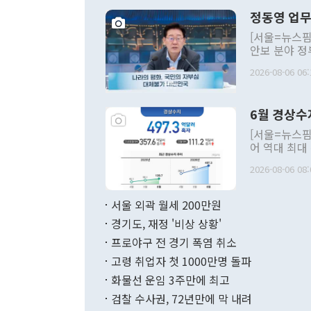
정동영 업무
[서울=뉴스핌
안보 분야 정
평화공존 발전
2026-08-06 06:
발언 중에는 
언한 것이 있
령은 공개적으
6월 경상수
주의적 희망에
관의 대북 정
[서울=뉴스핌
관 부처 장관
어 역대 최대
관의 무리한 
출 호조로 월
다. [정동영 통일부 장관이 지난달 23일 오후 서울 종로구 정부서울청사에
2026-08-06 08:
료=한국은행] 한국은행이 6일 발표한 '2026년 6월 국제수지(잠정)'에
서 취임 1주년 
면 지난 6월
부 장관 권한
1000만달러
서울 외곽 월세 200만원
발전 구상'을
이에 따라 올
적 갈등 해결
경기도, 재정 '비상 상황'
했다. 경상수
결과 혐오의 
9000만달러
프로야구 전 경기 폭염 취소
년간의 CVI
지 기준 상품
고령 취업자 첫 1000만명 돌파
무너졌다고도 
며 월간 기준
현실을 바꾸는
달러로 38.
화물선 운임 3주만에 최고
를 평화 체제
196.9% 급
검찰 수사권, 72년만에 막 내려
함께 4자 대
수출은 160