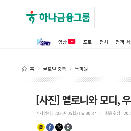
영상
포토
정치
정책·서
홈
글로벌·중국
특파원
[사진] 멜로니와 모디, 
기사입력 :
2026년05월21일 00:37
최종수정 :
20