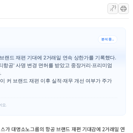
가
[K메이커] 코셔에서 할랄까지…대
가
[특징주] 비철금속 업종 11% 
흥국자산운용, 코스닥 성장주 담
외국인 돌아왔지만 …'삼전·하이
브랜드 재편 기대에 2거래일 연속 상한가를 기록했다.
항공' 사명 변경 면허를 받았고 중장거리·프리미엄
.
이 커 브랜드 재편 이후 실적·재무 개선 여부가 주가
어요.
홀딩스가 대명소노그룹의 항공 브랜드 재편 기대감에 2거래일 연