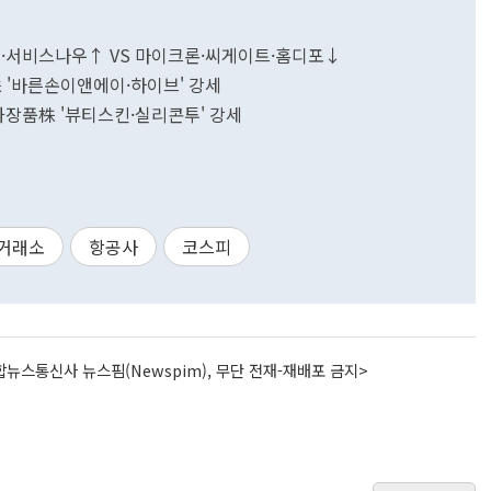
크쉑·서비스나우↑ VS 마이크론·씨게이트·홈디포↓
터株 '바른손이앤에이·하이브' 강세
…화장품株 '뷰티스킨·실리콘투' 강세
거래소
항공사
코스피
뉴스통신사 뉴스핌(Newspim), 무단 전재-재배포 금지>