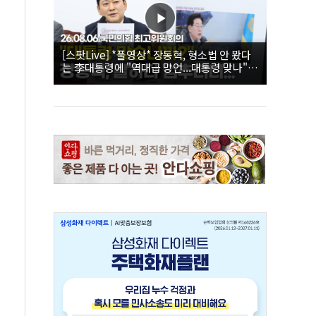
[스팟Live] *풀영상* 장동혁, 형소법 안 봤다
는 李대통령에 "역대급 망언...대통령 맞나"｜
26.08.06 국민의힘 최고위원회의