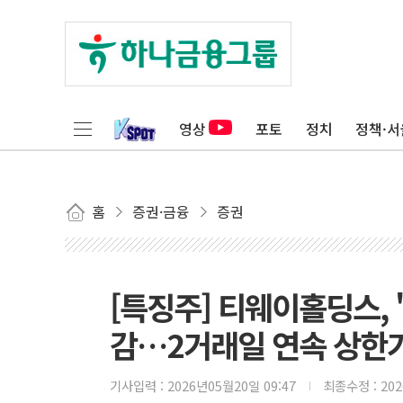
영상
포토
정치
정책·서
홈
증권·금융
증권
[특징주] 티웨이홀딩스, 
감…2거래일 연속 상한
기사입력 :
2026년05월20일 09:47
최종수정 :
20