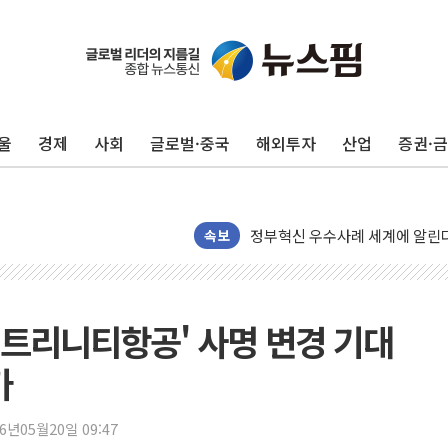
운수업·기업활동 '원스톱'으로..
[르포] 폭염 속 '자폭 드론' 첫
공정위 "국고채 PD 15곳, 관행
중소기업 기술자료 중국 계열사에
울
경제
사회
글로벌·중국
해외투자
산업
증권·
정부, 한화오션·에코프로비엠 등 
국표원, 해외직구 물놀이기구·유아
쉐이크쉑, 남양주 현대아울렛에 
정부혁신 우수사례 세계에 알린다
속보
부모가 정부24에서 자녀 출입국
소방청, 전국 시·도 구급과장 
'달라진 임신·출산·육아 지원 
'트리니티항공' 사명 변경 기대
정청래 "2차 TV토론으로 게임 
가
윤상현, 사관학교 통합 비판…"
펄어비스, 붉은사막 영상 콘테스트
26년05월20일 09:47
현대리바트, '2026 코리아빌드