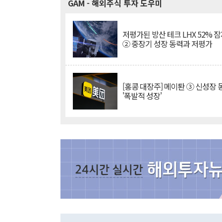
GAM
- 해외주식 투자 도우미
저평가된 방산 테크 LHX 52% 
② 중장기 성장 동력과 저평가
[홍콩 대장주] 메이퇀 ③ 신성장
'폭발적 성장'