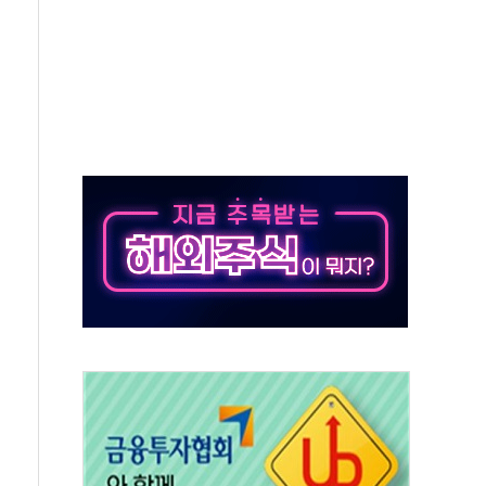
상, 종가가 넘은 건 국경 아닌 '식문화 장벽'
급등…구리 가격 상승 전망 부각
은 채권혼합 펀드 2종 출시
닉스'는 사고 급등주는 팔았다