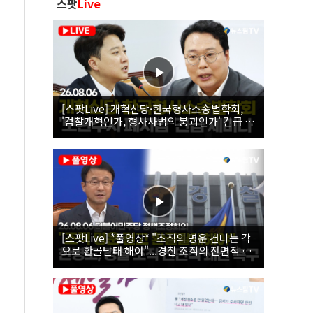
스팟
Live
[스팟Live] 개혁신당·한국형사소송법학회,
'검찰개혁인가, 형사사법의 붕괴인가' 긴급 세
미나｜26.08.06
[스팟Live] *풀영상* "조직의 명운 건다는 각
오로 환골탈태 해야"...경찰 조직의 전면적 쇄
신 촉구한 한병도 | 26.08.06 더불어민주당 정
책조정회의