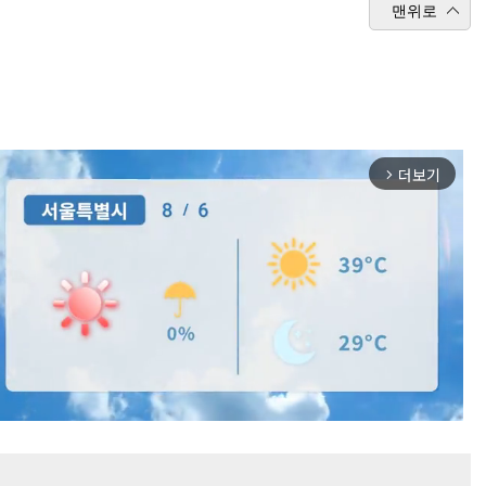
맨위로
더보기
arrow_forward_ios