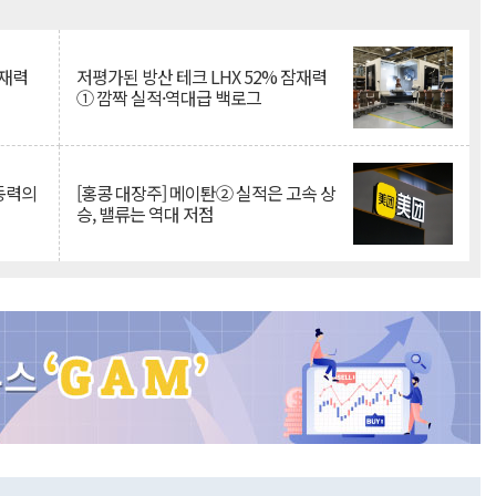
Mute
잠재력
저평가된 방산 테크 LHX 52% 잠재력
① 깜짝 실적·역대급 백로그
 동력의
[홍콩 대장주] 메이퇀② 실적은 고속 상
승, 밸류는 역대 저점