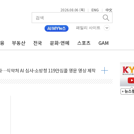
.데이터처, 기업 3만1000곳 경제통계조사
2026.08.06 (목)
ENG
中文
|
|
 실사격…미 해병대, 한반도 지형서 FPV 공격훈련 공개
 아닌 담합…76조2000억 입찰 영향"
패밀리 사이트
 넘긴 세라젬…공정위 과징금 4억3200만원
금융
부동산
전국
문화·연예
스포츠
GAM
'슈퍼을' 5곳 선정...소부장 핵심기업 추가 육성
용품 등 94개 제품 안전기준 '부적합'
'다산점' 열어
…식약처 AI 심사·소방청 119안심콜 영문 영상 제작
증명서 발급…7일부터 온라인 대리 신청 가능
회의…중증환자 이송체계 전국 확대 점검
한눈에'…인사처, 공무원 인사제도 안내서 발간
끝…김민석, 신천지 허위신고에 배신 사과 안 해"
국방개혁은 정치적 감정 따라 추진해선 안 돼"
 '비욘드 디 어비스' 수상작 발표
위크' 참가…리모델링 상담 제공