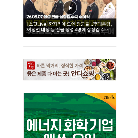
[스팟Live] 한자리에 모인 장군들...李대통령,
이상렬 대장 등 진급 장성 4명에 삼정검 수치
직접 수여｜26.08.07 장성 진급·삼정검 수치
수여식