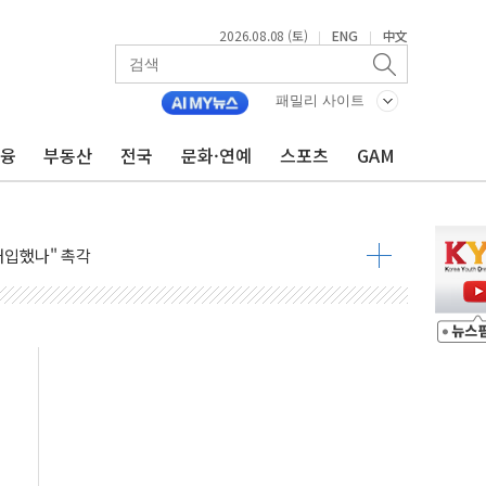
2026.08.08 (토)
ENG
中文
|
|
동결 전망 우세
패밀리 사이트
체결… 이스라엘·이란 위협에 맞설 자체 억지력 강화
 다음 주"
금융
부동산
전국
문화·연예
스포츠
GAM
령…트럼프 제동
 이상 '올스톱'… 美 해상봉쇄 영향
개입했나" 촉각
용 쇼크에 반도체주 '활짝'
우려 후퇴…나스닥 선물 1%대 상승
…9월 금리 인상 기대 후퇴
체결
라우드플레어·태양광주↑ VS 트레이드데스크·웬디스↓
종자 7359명 끝까지 찾겠다"
 톤 낮춰