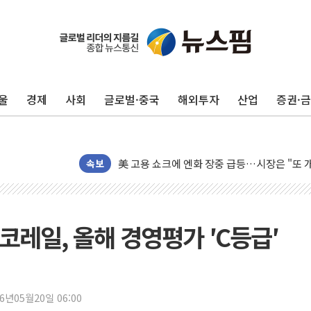
미 연준 매파 기세 꺾이나…고용 감소에 9월 
[종합] 이슬람 수니파 3국, '공동방위협정' 
트럼프, 백신·자폐증 행정명령 검토…"이르면
울
경제
사회
글로벌·중국
해외투자
산업
증권·
美 항소법원, 백악관 무도회장 공사 중단 명
이란 핵심 원유 수출항 '하르그섬', 최근 1주일
美 고용 쇼크에 엔화 장중 급등…시장은 "또 
속보
[AI MY 뉴스] 뉴욕 반도체주 프리뷰...美 고
뉴욕증시 프리뷰, 美 고용 쇼크에 금리 인상 
[종합] 美 7월 고용 2만3000명 감소 '쇼크'
코레일, 올해 경영평가 ′C등급′
[사진] 이슬람 수니파 3개국, 공동방위협정 
뉴욕증시 개장 전 특징주...아틀라시안·클
보훈부, 미 DPAA와 MOU… "6·25 미군 실
26년05월20일 06:00
트럼프 "금리 내려야"…파월 때와 달리 워시엔