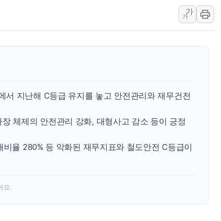
특정 정치인 측근 포항시 정책특보 내정설...포
가
가
李 "해남 태양광, 대한민국 다음 100년 밑거
李 대통령, '6시간 마라톤 부동산 2차 회의'
트럼프, 中 겨냥 폴리실리콘 관세 15% 부과
[사진] 빈살만과 에르도안의 만남
이란와이어 "이란 최고지도자 위독…곧 사망
에서 지난해 C등급 유지를 놓고 안전관리와 재무건전
남동발전, 해남군에 국내 최대 규모 400MW 
사장 체제의 안전관리 강화, 대형사고 감소 등이 긍정
채비율 280% 등 악화된 재무지표와 철도안전 C등급이
어요.