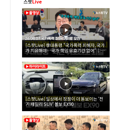
스팟
Live
[스팟Live] 李대통령 "국가폭력 피해자, 국가
가 치유해야…국가 책임 유효기간 없어"｜
26.08.07 국가폭력 피해자 위로 오찬
[스팟Live] 일상에서 장점이 더 돋보이는 '전
기 패밀리 SUV' 볼보 EX90