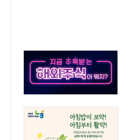
항시 '시끌'
름…수도권 집중 완화 전환점"
 주재… "전폭적 공급 확대·속도전 총력"
…美 태양광주 급등
해도 놀랍지 않아"
태양광 착공…여의도 1.6배 규모