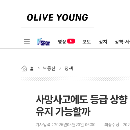
영상
포토
정치
정책·서
홈
부동산
정책
사망사고에도 등급 상향 
유지 가능할까
기사입력 :
2026년05월20일 06:00
최종수정 :
20