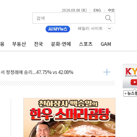
2026.08.08 (토)
ENG
中文
|
|
패밀리 사이트
금융
부동산
전국
문화·연예
스포츠
GAM
%p' 차 재역전 성공...金 45.42% vs 鄭 44.56%
·정청래·김민석 당대표 후보
 정청래에 승리...47.75% vs 42.08%
과 발표...김민석 47.75% 정청래 42.08%
표...김민석 45.09% 정청래 43.27% 송영길 11.63%
표...김민석 52.64% 정청래 39.89% 송영길 7.47%
0~8.14)
…공습 한계·탄약 부족 현실화
50㎜ 폭우…강원 동해안 강한 비 이어져