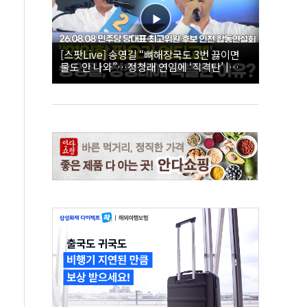
[스팟Live] 송영길 “뼈해장국도 3번 끓이면
물도 안 나와”…정청래 연임에 ‘직격탄’ |
26.08.08 더불어민주당 당대표·최고위원 후
보 인천 합동연설회