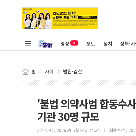
영상
포토
정치
정책·서
홈
사회
법원·검찰
'불법 의약사범 합동수사
기관 30명 규모
기사입력 :
2026년05월18일 14:34
최종수정 :
20