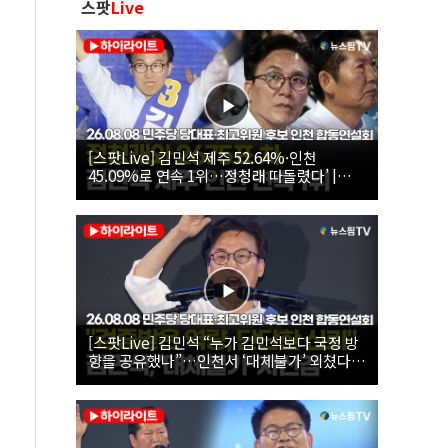
스팟
Live
[스팟Live] 김민석 제주 52.64%·인천
45.09%로 연속 1위…정청래 따돌렸다’ |
26.08.08 더불어민주당 당대표·최고위원 후
보 인천 합동연설회
[스팟Live] 김민석 “누가 김민석보다 국정 방
향을 공유했나”…인천서 ‘대체불가’ 외쳤다 |
26.08.08 더불어민주당 당대표·최고위원 후
보 인천 합동연설회