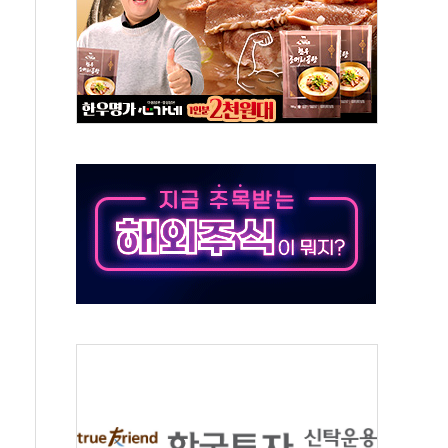
 환경미화원 수거차에 치여 사망
동…60대 남성 2명 숨져
보는 일 없게"…'결혼 페널티' 22개 과제 손본다
터보트 전복…1명 사망·1명 실종
의 날 참석..."국제적 시민 연대로 목소리 내야"
 실종 60대 나흘만에 숨진 채 발견
 살해 10대 아들 체포
' 받아친 정청래…제주 연설서 신경전 고조
지시…與 "적극 환영"·野 "졸속 국정"
10일까지 최대 3.5m 높은 물결