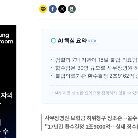
AI 핵심 요약
BETA
검찰과 7개 기관이 18일 불법 의
합수팀은 30명 규모로 사무장병원·
불법의료기관 환수결정 2조9162억 중
AI가 자동 생성한 요약으로 정확하지 않을 수 있
!
사무장병원·보험금 허위청구 정조준…몰수
"17년간 환수결정 2조9000억…실제 징수율