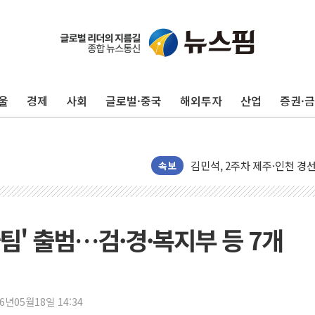
울
경제
사회
글로벌·중국
해외투자
산업
증권·
[종합] 김민석, 정청래에 '0.86
인천 합동연설회 나선 송영길
김민석, 2주차 제주·인천 경선서
속보
인사하는 김민석 당대표 후보
[속보] 민주, 제주·인천 경선 결
[속보] 민주, 인천 경선 결과 발
팀' 출범…검·경·복지부 등 7개
[속보] 민주, 제주 경선 결과 발
이번주 국내 주요 금융일정(8.1
美, 이란전 출구전략 만지작
26년05월18일 14:34
강릉·동해·삼척 시간당 최대 