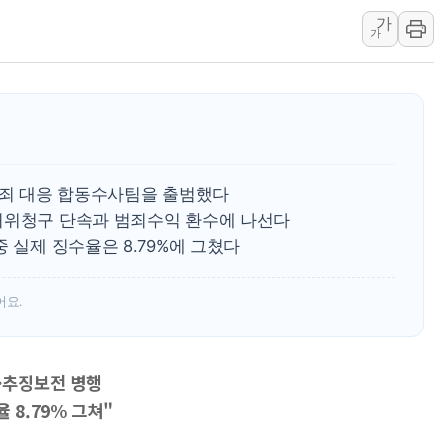
폐기물 수거하다 참변…60대
가
가
서울 중랑구 주택가서 흉기 난
李대통령 "결혼 때문에 손해 
여수 오동도 인근 해상서 모
추미애, '위안부' 피해자 기림
인천 선재도 갯벌서 해루질 중
료범죄 대응 합동수사팀을 출범했다
인천서 말다툼 중 어머니 흉기
허위청구 단속과 범죄수익 환수에 나선다
'화합' 꺼낸 김민석에 '뻔뻔
 실제 징수율은 8.79%에 그쳤다
李대통령, ISA 개편 재검토 
동해중부 전 해상 풍랑주의보…
어요.
·추징보전 병행
 8.79% 그쳐"