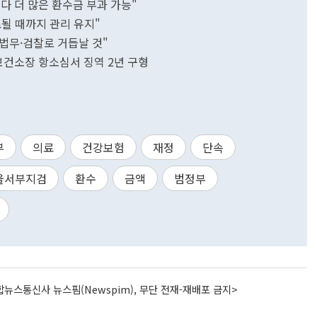
다 더 많은 환수금 부과 가능"
될 때까지 관리 유지"
 법무·검찰로 거듭날 것"
보건소장 항소심서 징역 2년 구형
부
의료
건강보험
재정
단속
울서부지검
환수
금액
범정부
뉴스통신사 뉴스핌(Newspim), 무단 전재-재배포 금지>