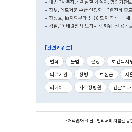
대법 "사무장병원 실질 개설자, 명의기관보
정부, 의료제품 수급 안정화…"완전히 종료
정성호, 檢지휘부와 5·18 묘지 참배…"새
검찰, '이태원참사 도착시각 허위' 전 용산
[관련키워드]
범죄
불법
운영
보건복지
의료기관
장병
보험금
서
리베이트
사무장병원
검찰수사
<저작권자(c) 글로벌리더의 지름길 종합