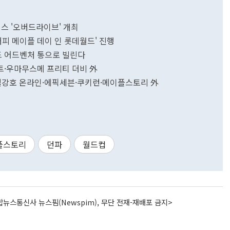
이스 '오버드라이브' 개최
해피 메이플 데이 인 롯데월드' 진행
월드 어드벤처 통으로 빌린다
트·우마무스메 프리티 더비 外
열혈강호 온라인·에픽세븐·쿠키런·메이플스토리 外
플스토리
던파
월드컵
뉴스통신사 뉴스핌(Newspim), 무단 전재-재배포 금지>