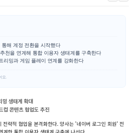
李대통령 "결혼 때문에 손해 
여수 오동도 인근 해상서 모
추미애, '위안부' 피해자 기림
인천 선재도 갯벌서 해루질 중
인천서 말다툼 중 어머니 흉기
을 통해 계정 전환을 시작했다
'화합' 꺼낸 김민석에 '뻔뻔
 추천을 연계해 통합 이용자 생태계를 구축한다
트리밍과 게임 플레이 연계를 강화한다
李대통령, ISA 개편 재검토 
어요.
리밍 생태계 확대
드컵 콘텐츠 협업도 추진
이 전략적 협업을 본격화한다. 양사는 '네이버 로그인 회원' 전
연계한 통합 이용자 생태계 구축에 나선다.