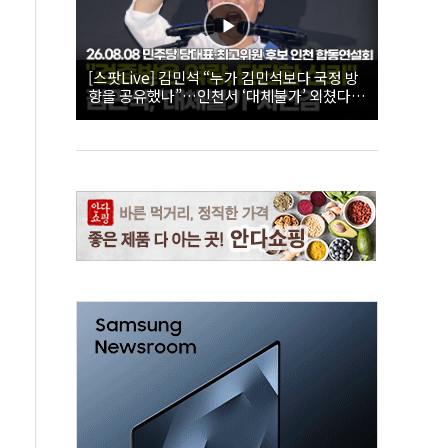
[스팟Live] 김민석 “누가 김민석보다 국정 방
향을 공유했나”…인천서 ‘대체불가’ 외쳤다 |
26.08.08 더불어민주당 당대표·최고위원 후
보 인천 합동연설회