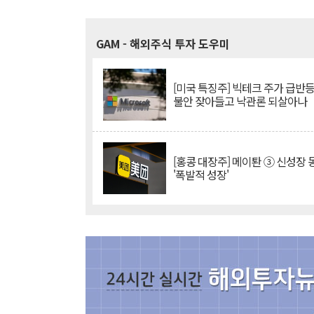
GAM
- 해외주식 투자 도우미
[미국 특징주] 빅테크 주가 급반등..
불안 잦아들고 낙관론 되살아나
[홍콩 대장주] 메이퇀 ③ 신성장
'폭발적 성장'