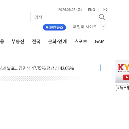
2026.08.08 (토)
ENG
中文
|
|
산사태 주의보'...경북도, 호우 피해·통제구간 없어
패밀리 사이트
%p' 차 재역전 성공...金 45.42% vs 鄭 44.56%
금융
부동산
전국
문화·연예
스포츠
GAM
·정청래·김민석 당대표 후보
 정청래에 승리...47.75% vs 42.08%
과 발표...김민석 47.75% 정청래 42.08%
표...김민석 45.09% 정청래 43.27% 송영길 11.63%
표...김민석 52.64% 정청래 39.89% 송영길 7.47%
0~8.14)
…공습 한계·탄약 부족 현실화
50㎜ 폭우…강원 동해안 강한 비 이어져
 환경미화원 수거차에 치여 사망
동…60대 남성 2명 숨져