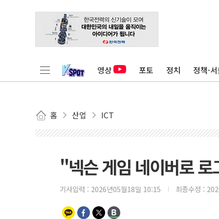
영상
포토
정치
정책·서
홈
산업
ICT
"넥슨 게임 네이버로 로그
기사입력 :
2026년05월18일 10:15
최종수정 :
20