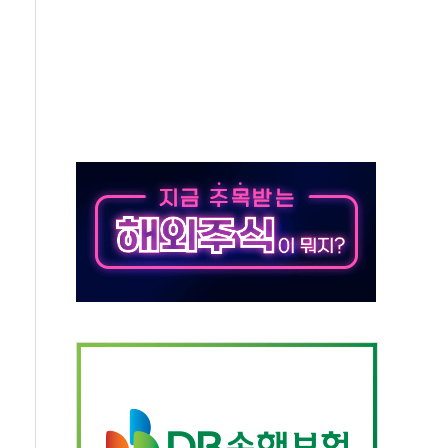
보는 일 없게"…'결혼 페널티' 22개 과제 손본다
터보트 전복…1명 사망·1명 실종
의 날 참석..."국제적 시민 연대로 목소리 내야"
 실종 60대 나흘만에 숨진 채 발견
 살해 10대 아들 체포
' 받아친 정청래…제주 연설서 신경전 고조
지시…與 "적극 환영"·野 "졸속 국정"