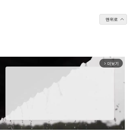
맨위로
더보기
arrow_forward_ios