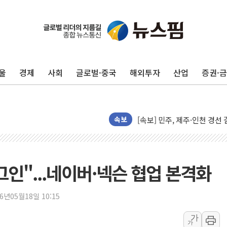
울진·영덕 '호우특보'-포항 '
[종합] 김민석, 정청래에 '0.86
울
경제
사회
글로벌·중국
해외투자
산업
증권·
인천 합동연설회 나선 송영길
김민석, 2주차 제주·인천 경선서
인사하는 김민석 당대표 후보
[속보] 민주, 제주·인천 경선 결
속보
[속보] 민주, 인천 경선 결과 발
[속보] 민주, 제주 경선 결과 발
이번주 국내 주요 금융일정(8.1
인"...네이버·넥슨 협업 본격화
美, 이란전 출구전략 만지작
강릉·동해·삼척 시간당 최대 
26년05월18일 10:15
폐기물 수거하다 참변…60대
가
가
서울 중랑구 주택가서 흉기 난