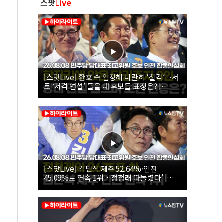
스팟
Live
[스팟Live] 환호 속 입장해 나란히 ‘찰칵’…서
로 ‘저격 연설’ 들을 때 후보들 표정은? |
26.08.08 더불어민주당 당대표·최고위원 후
보 인천 합동연설회
[스팟Live] 김민석 제주 52.64%·인천
45.09%로 연속 1위…정청래 따돌렸다’ |
26.08.08 더불어민주당 당대표·최고위원 후
보 인천 합동연설회