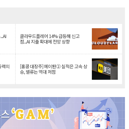
Mute
.AI
클라우드플레어 14% 급등해 신고
점...AI 지출 확대에 전망 상향
 동력의
[홍콩 대장주] 메이퇀② 실적은 고속 상
승, 밸류는 역대 저점