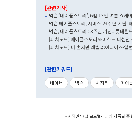
[관련기사]
넥슨 '메이플스토리', 6월 13일 여름 쇼케
넥슨 메이플스토리, 서비스 23주년 기념 '
넥슨, 메이플스토리 23주년 기념...롯데
[패치노트] 메이플스토리M·퍼스트 디센던
[패치노트] 나 혼자만 레벨업:어라이즈·
[관련키워드]
네이버
넥슨
치지직
메이
<저작권자(c) 글로벌리더의 지름길 종합