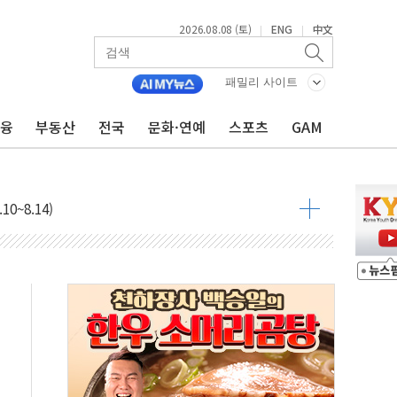
2026.08.08 (토)
ENG
中文
|
|
패밀리 사이트
과 발표...김민석 47.75% 정청래 42.08%
금융
부동산
전국
문화·연예
스포츠
GAM
표...김민석 45.09% 정청래 43.27% 송영길 11.63%
표...김민석 52.64% 정청래 39.89% 송영길 7.47%
0~8.14)
…공습 한계·탄약 부족 현실화
50㎜ 폭우…강원 동해안 강한 비 이어져
 환경미화원 수거차에 치여 사망
동…60대 남성 2명 숨져
보는 일 없게"…'결혼 페널티' 22개 과제 손본다
터보트 전복…1명 사망·1명 실종
의 날 참석..."국제적 시민 연대로 목소리 내야"