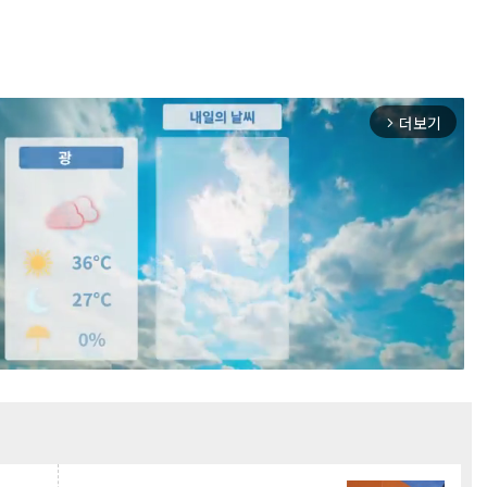
더보기
arrow_forward_ios
Mute