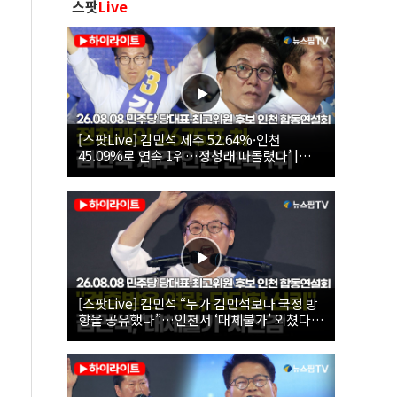
스팟
Live
[스팟Live] 김민석 제주 52.64%·인천
45.09%로 연속 1위…정청래 따돌렸다’ |
26.08.08 더불어민주당 당대표·최고위원 후
보 인천 합동연설회
[스팟Live] 김민석 “누가 김민석보다 국정 방
향을 공유했나”…인천서 ‘대체불가’ 외쳤다 |
26.08.08 더불어민주당 당대표·최고위원 후
보 인천 합동연설회