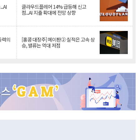
.AI
클라우드플레어 14% 급등해 신고
점...AI 지출 확대에 전망 상향
 동력의
[홍콩 대장주] 메이퇀② 실적은 고속 상
승, 밸류는 역대 저점