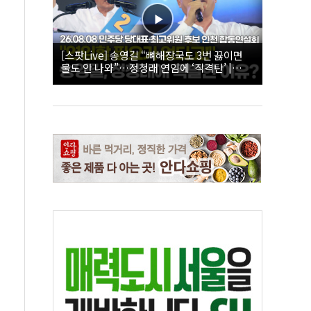
[스팟Live] 송영길 “뼈해장국도 3번 끓이면
물도 안 나와”…정청래 연임에 ‘직격탄’ |
26.08.08 더불어민주당 당대표·최고위원 후
보 인천 합동연설회