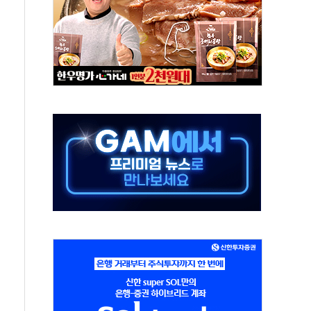
 실종 60대 나흘만에 숨진 채 발견
 살해 10대 아들 체포
' 받아친 정청래…제주 연설서 신경전 고조
지시…與 "적극 환영"·野 "졸속 국정"
10일까지 최대 3.5m 높은 물결
23명…정부, 비상대응기구 가동
 베이징도 부동산 규제 철폐
승으로 피서객 7명 고립…전원 구조
 멍' 운영…페르세우스 유성우 관측