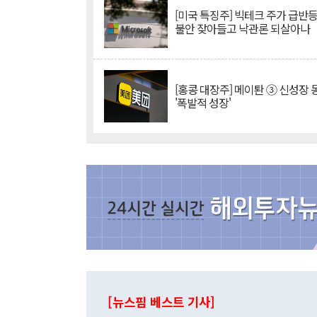
[미국 특징주] 빅테크 주가 급반등..
불안 잦아들고 낙관론 되살아나
[홍콩 대장주] 메이퇀 ③ 신성장
'폭발적 성장'
[뉴스핌 베스트 기사]