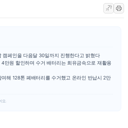
인천 선재도 갯벌서 해루질 중
가
가
인천서 말다툼 중 어머니 흉기
'화합' 꺼낸 김민석에 '뻔뻔
李대통령, ISA 개편 재검토 
동해중부 전 해상 풍랑주의보…
연일 폭염에 온열질환 사망 
납 캠페인을 다음달 30일까지 진행한다고 밝혔다
中 전방위 아파트 부양, 수도
 4만원 할인하며 수거 배터리는 희유금속으로 재활용
인제 용대리 계곡서 수위 상
동해시, 11~14일 '별똥별
 참여해 128톤 폐배터리를 수거했고 온라인 반납시 2만
어요.