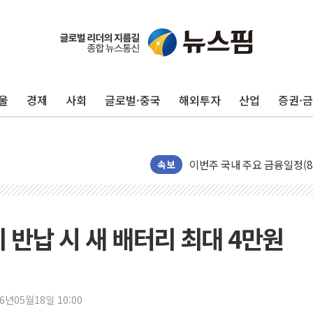
[속보] 민주, 제주·인천 경선 결
울
경제
사회
글로벌·중국
해외투자
산업
증권·
[속보] 민주, 인천 경선 결과 발
[속보] 민주, 제주 경선 결과 발
이번주 국내 주요 금융일정(8.1
속보
美, 이란전 출구전략 만지작
강릉·동해·삼척 시간당 최대 
폐기물 수거하다 참변…60대
 반납 시 새 배터리 최대 4만원
서울 중랑구 주택가서 흉기 난
李대통령 "결혼 때문에 손해 
여수 오동도 인근 해상서 모
26년05월18일 10:00
추미애, '위안부' 피해자 기림