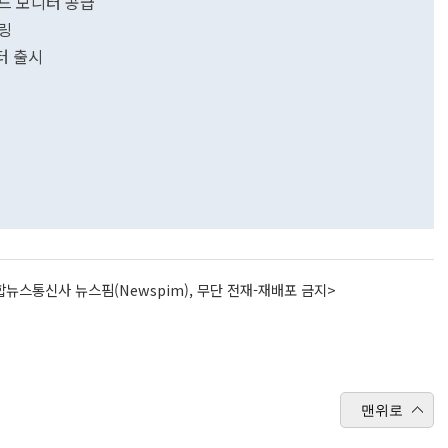
드 모니터 공급
델링
터 출시
뉴스통신사 뉴스핌(Newspim), 무단 전재-재배포 금지>
맨위로