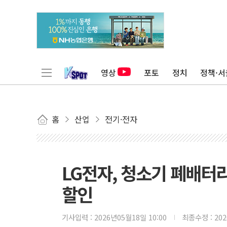
영상
포토
정치
정책·서
홈
산업
전기·전자
LG전자, 청소기 폐배터리
할인
기사입력 :
2026년05월18일 10:00
최종수정 :
20