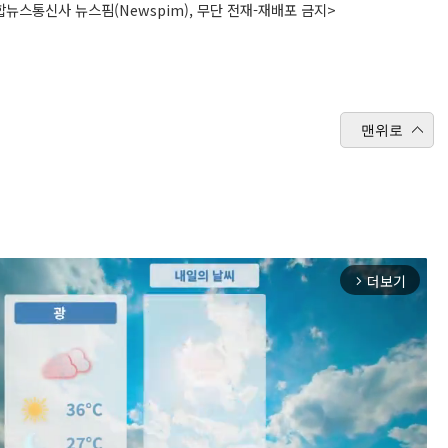
뉴스통신사 뉴스핌(Newspim), 무단 전재-재배포 금지>
맨위로
더보기
arrow_forward_ios