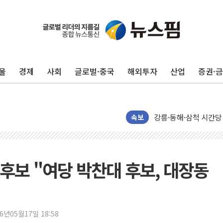
울
경제
사회
글로벌·중국
해외투자
산업
증권·
이번주 국내 주요 금융일정
美, 이란전 출구전략 
강릉·동해·삼척 시간당
폐기물 수거하다 참변
속보
서울 중랑구 주택가서 
李대통령 "결혼 때문에 
여수 오동도 인근 해상
후보 "여당 박찬대 후보, 대장동
추미애, '위안부' 피해
인천 선재도 갯벌서 해루
인천서 말다툼 중 어머니
26년05월17일 18:58
'화합' 꺼낸 김민석에