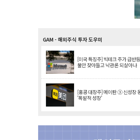
GAM
- 해외주식 투자 도우미
[미국 특징주] 빅테크 주가 급반등..
불안 잦아들고 낙관론 되살아나
[홍콩 대장주] 메이퇀 ③ 신성장
'폭발적 성장'