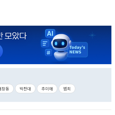
대장동
박찬대
추미애
범죄