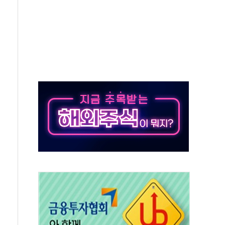
재검토 지시…與 "적극 환영"·野 "졸속 국정"
주의보…10일까지 최대 3.5m 높은 물결
사망 23명…정부, 비상대응기구 가동
, 수도 베이징도 부동산 규제 철폐
위 상승으로 피서객 7명 고립…전원 구조
별똥별 멍' 운영…페르세우스 유성우 관측
시간당 50mm 이상 폭우…호우경보 발효
0대 숨져…온열질환 여부 조사
능시험 오전 집중 편성…체감온도 38도 넘으면 중단