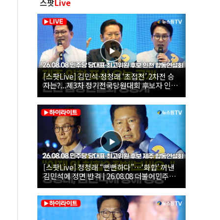
스팟
Live
[스팟Live] 김민석·정청래 ‘초접전’ 2차전 승
자는?...제3차 정기전국당원대회 후보자 인천
합동연설회 생중계 | 26.08.08
[스팟Live] 정청래 “뻔뻔하다”…‘화합’ 꺼낸
김민석에 정면 반격 | 26.08.08 더불어민주당
당대표·최고위원 후보 제주 합동연설회