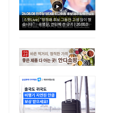
[스팟Live] “정청래 후보 그동안 고생 많이 했
습니다”…송영길, 연임에 선 긋기 | 26.08.08
더불어민주당 당대표·최고위원 후보 제주 합
동연설회