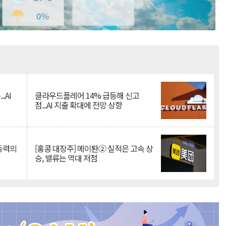
Mute
.AI
클라우드플레어 14% 급등해 신고
점...AI 지출 확대에 전망 상향
 동력의
[홍콩 대장주] 메이퇀② 실적은 고속 상
승, 밸류는 역대 저점