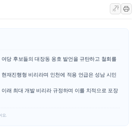
가
李대통령, ISA 개편 
가
동해중부 전 해상 풍랑
연일 폭염에 온열질환 
中 전방위 아파트 부양
인제 용대리 계곡서 수
동해시, 11~14일 '
일 여당 후보들의 대장동 옹호 발언을 규탄하고 철회를
강원 중·남부 동해안 
청양 밭에서 일하던 9
 현재진행형 비리라며 인천에 적용 언급은 성남 시민
폭염에 車 운전면허 기
 이래 최대 개발 비리라 규정하며 이를 치적으로 포장
어요.