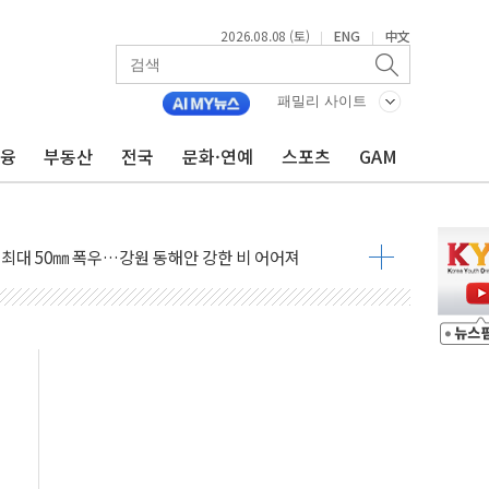
2026.08.08 (토)
ENG
中文
|
|
패밀리 사이트
금융
부동산
전국
문화·연예
스포츠
GAM
(8.10~8.14)
만지작…공습 한계·탄약 부족 현실화
 최대 50㎜ 폭우…강원 동해안 강한 비 어어져
…60대 환경미화원 수거차에 치여 사망
흉기 난동…60대 남성 2명 숨져
손해 보는 일 없게"…'결혼 페널티' 22개 과제 손본다
서 모터보트 전복…1명 사망·1명 실종
자 기림의 날 참석..."국제적 시민 연대로 목소리 내야"
질 중 실종 60대 나흘만에 숨진 채 발견
 흉기 살해 10대 아들 체포
 '뻔뻔' 받아친 정청래…제주 연설서 신경전 고조