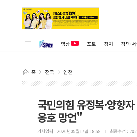
영상
포토
정치
정책·서
홈
전국
인천
국민의힘 유정복·양향자 
옹호 망언"
기사입력 :
2026년05월17일 18:58
최종수정 :
20