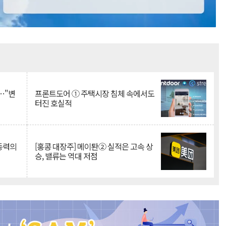
Mute
…"변
프론트도어 ① 주택시장 침체 속에서도
터진 호실적
 동력의
[홍콩 대장주] 메이퇀② 실적은 고속 상
승, 밸류는 역대 저점