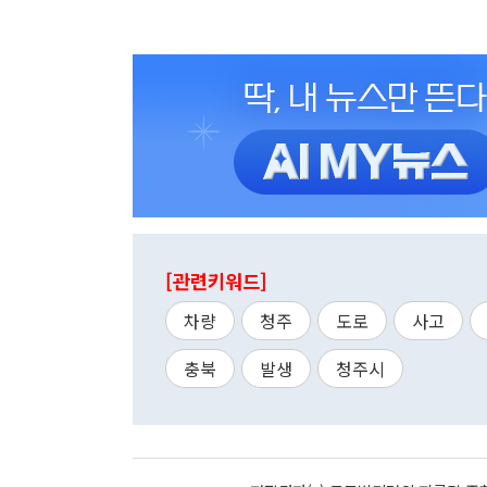
[관련키워드]
차량
청주
도로
사고
충북
발생
청주시