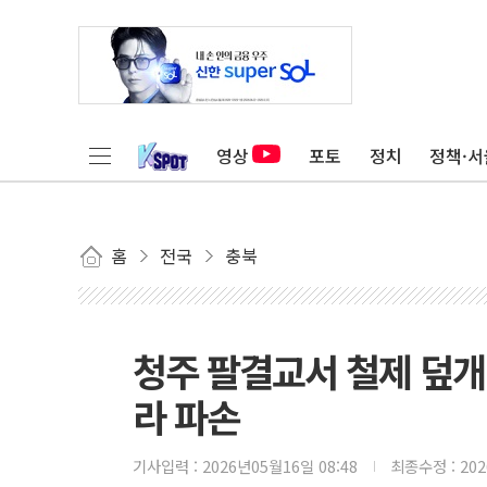
영상
포토
정치
정책·서
홈
전국
충북
청주 팔결교서 철제 덮개 
라 파손
기사입력 :
2026년05월16일 08:48
최종수정 :
20