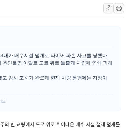
가
푸본현대생명, 육군 3군단과
가
교보생명, '교보K-맞춤건강
벼랑 끝 선 '동전주' 무더기
1순위보다 낮은 특별공급 
컴투스 '제우스: 오만의 신'
네이버 클립, 시청 만으로 
 13대가 배수시설 덮개로 타이어 파손 사고를 당했다
서울 재건축·재개발 정상화시 
가 원인불명 이탈로 도로 위로 돌출돼 차량에 연쇄 피해
고 임시 조치가 완료돼 현재 차량 통행에는 지장이
어요.
 청주의 한 교량에서 도로 위로 튀어나온 배수 시설 철제 덮개를