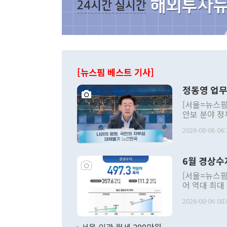
[뉴스핌 베스트 기사]
정동영 업무
[서울=뉴스핌
안보 분야 정
평화공존 발전
2026-08-06 06:
발언 중에는 
언한 것이 있
령은 공개적으
6월 경상수
주의적 희망에
관의 대북 정
[서울=뉴스핌
관 부처 장관
어 역대 최대
관의 무리한 
출 호조로 월
다. [정동영 통일부 장관이 지난달 23일 오후 서울 종로구 정부서울청사에
2026-08-06 08:
료=한국은행] 한국은행이 6일 발표한 '2026년 6월 국제수지(잠정)'에
서 취임 1주년 
면 지난 6월
부 장관 권한
1000만달러