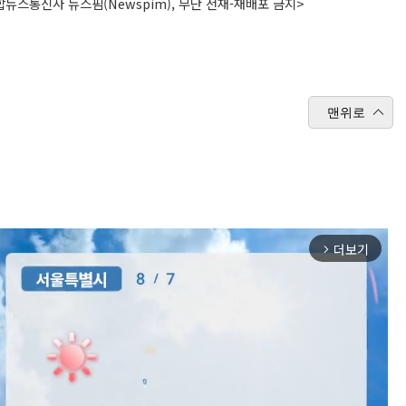
뉴스통신사 뉴스핌(Newspim), 무단 전재-재배포 금지>
맨위로
더보기
arrow_forward_ios