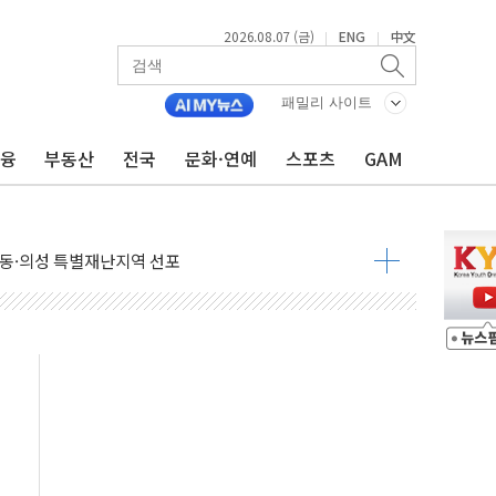
2026.08.07 (금)
ENG
中文
|
|
X 지분 일부 매각
패밀리 사이트
...최소 7명 사망
금융
부동산
전국
문화·연예
스포츠
GAM
중대경보 해제…누적 온열질환자 2872명
.李 부동산 세제안에 與 내부서 '총선·대선 직격탄' 우려
아울렛' 건립 '본궤도'
안동·의성 특별재난지역 선포
 휘두른 30대 세입자…경찰, 현행범 체포
억원
개…"재무구조 개편"
열질환 보장…폭염기 신속 보상 강화
 진단 분야 독점 라이선스 계약"
11' 캐나다 IND 신청