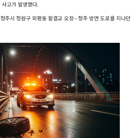
 사고가 발생했다.
분쯤 청주시 청원구 외평동 팔결교 오창∼청주 방면 도로를 지나던