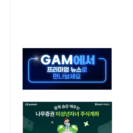
 군 장병 금융교육·전역 지원 협약
보험' 6개월 배타적사용권 획득
 상폐 위기…관리종목 우려 지정예고 총 63개
경쟁률… 실수요자 관심
 26일 출시, 유저의 캐릭터가 AI로 플레이한다
혜택 얻는 피드코인 이벤트 진행
5년 내 9만가구 순증...이주 대란도 제한적