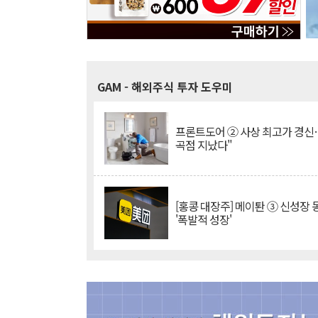
GAM
- 해외주식 투자 도우미
프론트도어 ② 사상 최고가 경신
곡점 지났다"
[홍콩 대장주] 메이퇀 ③ 신성장
'폭발적 성장'