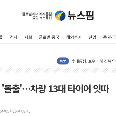
포스코홀딩스, 포스코인터·D
태국 학교서 중학생 총기 난사
울
경제
사회
글로벌·중국
해외투자
산업
증권·
40.2도 찍은 서울 등 폭염
"文정부 악몽 재현 안돼"..
신세계사이먼 '대구 프리미엄 
李대통령, 호우 피해 경북 
속보
'변기 수리' 집주인에게 흉기
워트, 상반기 영업이익 30
프롬바이오, 10일 거래 재
'돌출'…차량 13대 타이어 잇따
NH농협생명, 농작업 중 온
아바코, 2분기 매출 120억원
랩지노믹스 "디엑솜과 美 암
26년05월16일 08:48
보로노이, 폐암 치료제 'VRN