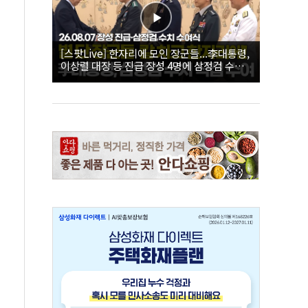
[스팟Live] 한자리에 모인 장군들...李대통령,
이상렬 대장 등 진급 장성 4명에 삼정검 수치
직접 수여｜26.08.07 장성 진급·삼정검 수치
수여식