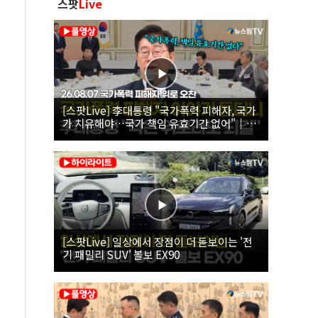
스팟
Live
[스팟Live] 李대통령 "국가폭력 피해자, 국가
가 치유해야…국가 책임 유효기간 없어"｜
26.08.07 국가폭력 피해자 위로 오찬
[스팟Live] 일상에서 장점이 더 돋보이는 '전
기 패밀리 SUV' 볼보 EX90