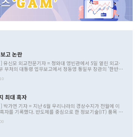
보고 논란
] 유신모 외교전문기자 = 청와대 영빈관에서 5일 열린 외교·
부 부처의 대통령 업무보고에서 정동영 통일부 장관의 '한반도
 구상'과 업무보고 발언이 논란을 빚고 있다. 이날 정 장관의
10
정부 내 조율을 거치지 않은 사안을 정책으로 추진하겠다고 공
는가 하면 사실 관계에 맞지 않은 설명도 있었다. 이재명 대통
로 신중을 기해 달라고 경고했고, 조현 외교부 장관은 '이상
지 최대 흑자
 근거한 비현실적 구상'이라는 비판을 내놨다. 그동안 정 장
책 관련 발언이 물의를 빚은 적은 여러 번 있지만 대통령과 유
] 박가연 기자 = 지난 6월 우리나라의 경상수지가 전월에 이
이 공개적으로 부정적 입장을 표명한 것은 이례적이다. 정 장
 흑자를 기록했다. 반도체를 중심으로 한 정보기술(IT) 품목 수
대북 접근법과 월권을 제어해야 한다는 목소리도 높아지고 있
간 상품수출이 처음으로 1000억달러를 넘어선 영향이다. [자
00
 따르
기자간담회를 하고 있다. [사진=통일부] 2026.07.23 ◆통일
 경상수지는 497억3000만달러 흑자로 집계됐다. 전월(386억
 넘어선 주장 정 장관은 이날 업무보고에서 '한반도 평화공존
)에 이어 두 달 연속 월간 기준 역대 최대 기록을 갈아치웠다.