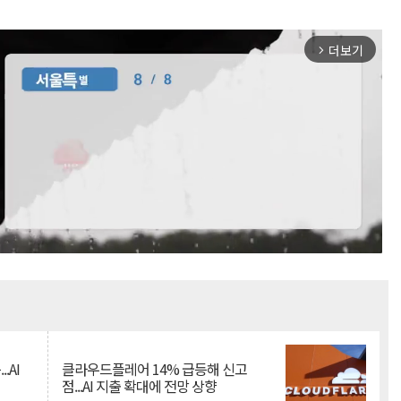
더보기
arrow_forward_ios
Mute
.AI
클라우드플레어 14% 급등해 신고
점...AI 지출 확대에 전망 상향