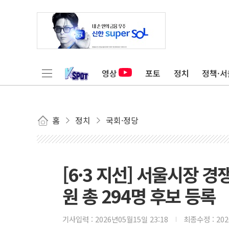
영상
포토
정치
정책·서
홈
정치
국회·정당
[6·3 지선] 서울시장 
원 총 294명 후보 등록
기사입력 :
2026년05월15일 23:18
최종수정 :
20