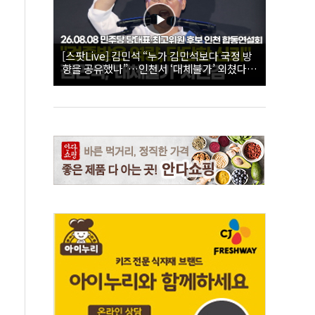
[스팟Live] 김민석 “누가 김민석보다 국정 방
향을 공유했나”…인천서 ‘대체불가’ 외쳤다 |
26.08.08 더불어민주당 당대표·최고위원 후
보 인천 합동연설회