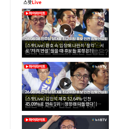
스팟
Live
[스팟Live] 환호 속 입장해 나란히 ‘찰칵’…서
로 ‘저격 연설’ 들을 때 후보들 표정은? |
26.08.08 더불어민주당 당대표·최고위원 후
보 인천 합동연설회
[스팟Live] 김민석 제주 52.64%·인천
45.09%로 연속 1위…정청래 따돌렸다’ |
26.08.08 더불어민주당 당대표·최고위원 후
보 인천 합동연설회