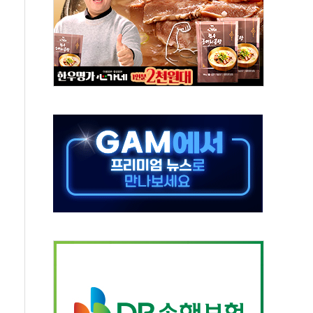
보는 일 없게"…'결혼 페널티' 22개 과제 손본다
터보트 전복…1명 사망·1명 실종
의 날 참석..."국제적 시민 연대로 목소리 내야"
 실종 60대 나흘만에 숨진 채 발견
 살해 10대 아들 체포
' 받아친 정청래…제주 연설서 신경전 고조