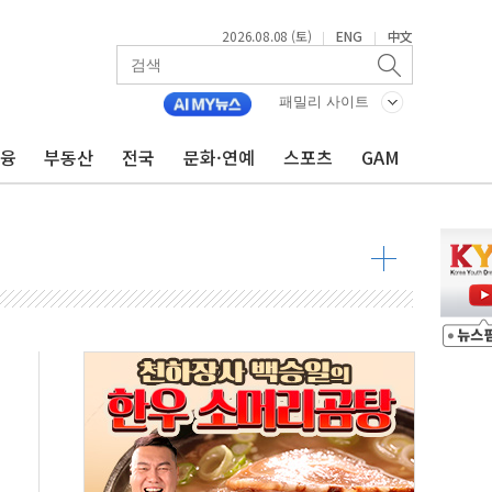
2026.08.08 (토)
ENG
中文
|
|
투입…고수온 양식장 복구·지원 '총력'
산사태 주의보'...경북도, 호우 피해·통제구간 없어
패밀리 사이트
%p' 차 재역전 성공...金 45.42% vs 鄭 44.56%
금융
부동산
전국
문화·연예
스포츠
GAM
·정청래·김민석 당대표 후보
 정청래에 승리...47.75% vs 42.08%
과 발표...김민석 47.75% 정청래 42.08%
표...김민석 45.09% 정청래 43.27% 송영길 11.63%
표...김민석 52.64% 정청래 39.89% 송영길 7.47%
0~8.14)
…공습 한계·탄약 부족 현실화
50㎜ 폭우…강원 동해안 강한 비 이어져
 환경미화원 수거차에 치여 사망
동…60대 남성 2명 숨져