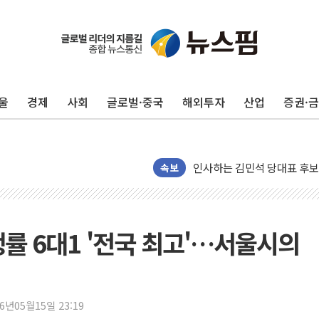
포항시 재난예산 40억 긴급 
울진·영덕 '호우특보'-포항 '
[종합] 김민석, 정청래에 '0.86
울
경제
사회
글로벌·중국
해외투자
산업
증권·
인천 합동연설회 나선 송영길
김민석, 2주차 제주·인천 경선서
인사하는 김민석 당대표 후보
속보
[속보] 민주, 제주·인천 경선 결
[속보] 민주, 인천 경선 결과 발
[속보] 민주, 제주 경선 결과 발
경쟁률 6대1 '전국 최고'…서울시의
이번주 국내 주요 금융일정(8.1
美, 이란전 출구전략 만지작
강릉·동해·삼척 시간당 최대 
폐기물 수거하다 참변…60대
26년05월15일 23:19
서울 중랑구 주택가서 흉기 난