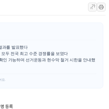
가
李대통령 "결혼 때문에 손해 
가
여수 오동도 인근 해상서 모
추미애, '위안부' 피해자 기림
인천 선재도 갯벌서 해루질 중
인천서 말다툼 중 어머니 흉기
'화합' 꺼낸 김민석에 '뻔뻔
 결과를 발표했다
 모두 전국 최고 수준 경쟁률을 보였다
확인 가능하며 선거운동과 현수막 철거 시한을 안내했
어요.
4명 등록