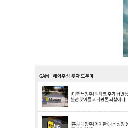
GAM
- 해외주식 투자 도우미
[미국 특징주] 빅테크 주가 급반등..
불안 잦아들고 낙관론 되살아나
[홍콩 대장주] 메이퇀 ③ 신성장