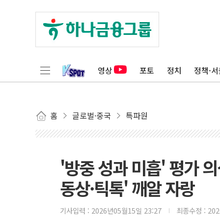
영상
포토
정치
정책·서
홈
글로벌·중국
특파원
'방중 성과 미흡' 평가 
동상·틱톡' 깨알 자랑
기사입력 :
2026년05월15일 23:27
최종수정 :
20