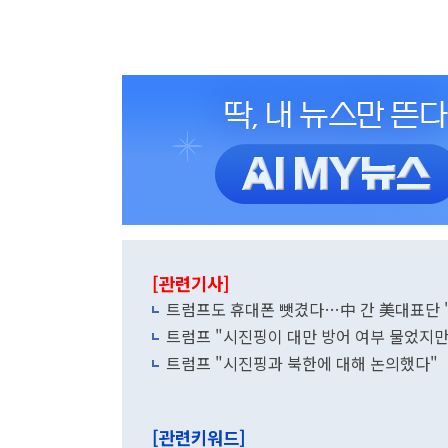
[관련기사]
트럼프도 휴대폰 뺏겼다…中 간 美대표단 '
트럼프 "시진핑이 대만 방어 여부 물었지만 
트럼프 "시진핑과 북한에 대해 논의했다"
[관련키워드]