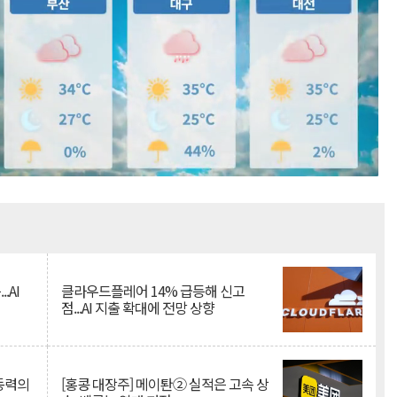
Mute
.AI
클라우드플레어 14% 급등해 신고
점...AI 지출 확대에 전망 상향
 동력의
[홍콩 대장주] 메이퇀② 실적은 고속 상