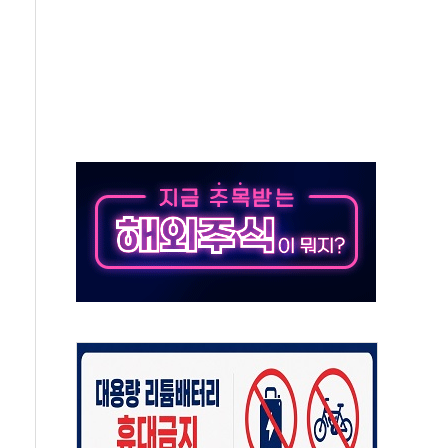
질 중 실종 60대 나흘만에 숨진 채 발견
 흉기 살해 10대 아들 체포
 '뻔뻔' 받아친 정청래…제주 연설서 신경전 고조
재검토 지시…與 "적극 환영"·野 "졸속 국정"
주의보…10일까지 최대 3.5m 높은 물결
사망 23명…정부, 비상대응기구 가동
, 수도 베이징도 부동산 규제 철폐
위 상승으로 피서객 7명 고립…전원 구조
별똥별 멍' 운영…페르세우스 유성우 관측
시간당 50mm 이상 폭우…호우경보 발효
0대 숨져…온열질환 여부 조사
능시험 오전 집중 편성…체감온도 38도 넘으면 중단