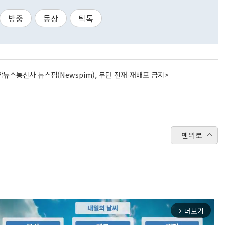
방중
동상
틱톡
뉴스통신사 뉴스핌(Newspim), 무단 전재-재배포 금지>
맨위로
더보기
arrow_forward_ios