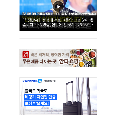
[스팟Live] “정청래 후보 그동안 고생 많이 했
습니다”…송영길, 연임에 선 긋기 | 26.08.08
더불어민주당 당대표·최고위원 후보 제주 합
동연설회