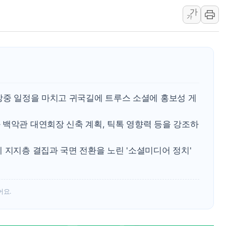
인천 선재도 갯벌서 해루
가
가
인천서 말다툼 중 어머니
'화합' 꺼낸 김민석에
李대통령, ISA 개편 
동해중부 전 해상 풍랑
연일 폭염에 온열질환 
中 전방위 아파트 부양
방중 일정을 마치고 귀국길에 트루스 소셜에 홍보성 게
인제 용대리 계곡서 수
 백악관 대연회장 신축 계획, 틱톡 영향력 등을 강조하
동해시, 11~14일 '
강원 중·남부 동해안 
 지지층 결집과 국면 전환을 노린 '소셜미디어 정치'
청양 밭에서 일하던 9
폭염에 車 운전면허 기
어요.