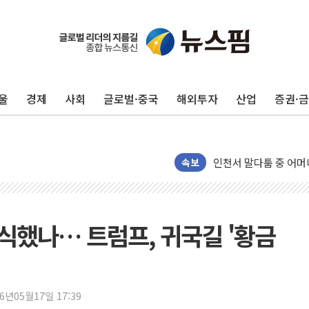
울
경제
사회
글로벌·중국
해외투자
산업
증권·
이번주 국내 주요 금융일정
속보
美, 이란전 출구전략 
강릉·동해·삼척 시간당
폐기물 수거하다 참변
의식했나… 트럼프, 귀국길 '황금
서울 중랑구 주택가서 
李대통령 "결혼 때문에 
여수 오동도 인근 해상
추미애, '위안부' 피해
26년05월17일 17:39