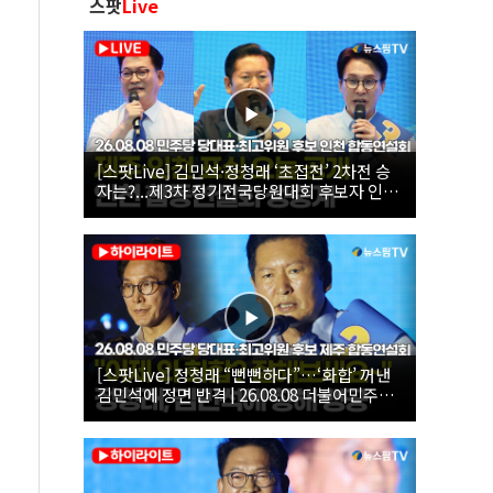
스팟
Live
[스팟Live] 김민석·정청래 ‘초접전’ 2차전 승
자는?...제3차 정기전국당원대회 후보자 인천
합동연설회 생중계 | 26.08.08
[스팟Live] 정청래 “뻔뻔하다”…‘화합’ 꺼낸
김민석에 정면 반격 | 26.08.08 더불어민주당
당대표·최고위원 후보 제주 합동연설회