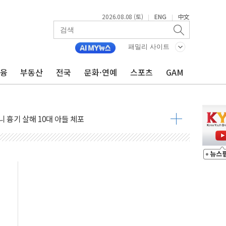
2026.08.08 (토)
ENG
中文
|
|
패밀리 사이트
금융
부동산
전국
문화·연예
스포츠
GAM
(8.10~8.14)
만지작…공습 한계·탄약 부족 현실화
 최대 50㎜ 폭우…강원 동해안 강한 비 어어져
…60대 환경미화원 수거차에 치여 사망
흉기 난동…60대 남성 2명 숨져
손해 보는 일 없게"…'결혼 페널티' 22개 과제 손본다
서 모터보트 전복…1명 사망·1명 실종
자 기림의 날 참석..."국제적 시민 연대로 목소리 내야"