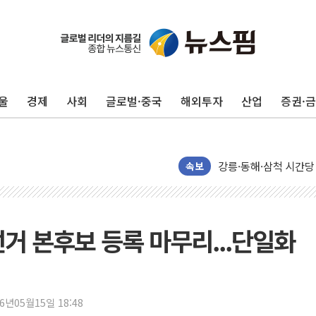
울
경제
사회
글로벌·중국
해외투자
산업
증권·
이번주 국내 주요 금융일정
美, 이란전 출구전략 
강릉·동해·삼척 시간당
폐기물 수거하다 참변
속보
서울 중랑구 주택가서 
李대통령 "결혼 때문에 
여수 오동도 인근 해상
 선거 본후보 등록 마무리...단일화
추미애, '위안부' 피해
인천 선재도 갯벌서 해루
인천서 말다툼 중 어머니
26년05월15일 18:48
'화합' 꺼낸 김민석에