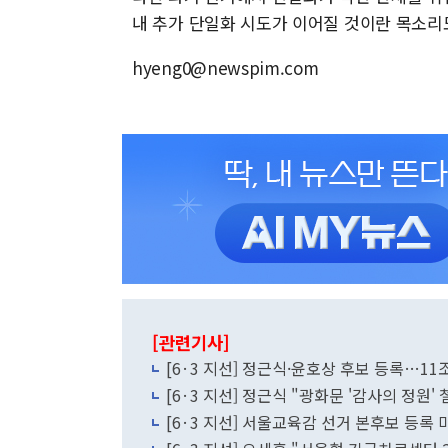
내 추가 단일화 시도가 이어질 것이란 목소리
hyeng0@newspim.com
[관련기사]
[6·3 지선] 정근식·윤호상 후보 등록…1
[6·3 지선] 정근식 "광화문 '감사의 정
[6·3 지선] 서울교육감 선거 본후보 등록 