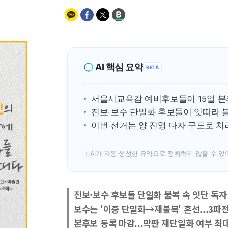
AI 핵심 요약
BETA
서울시교육감 예비후보들이 15일 본
진보·보수 단일화 후보들이 잇따라 
이번 선거는 양 진영 다자 구도로 치
AI가 자동 생성한 요약으로 정확하지 않을 수 있
!
진보·보수 후보들 단일화 불복 속 잇단 독자
보수는 '이중 단일화→재불복' 혼선...3파
본후보 등록 마감...막판 재단일화 여부 최