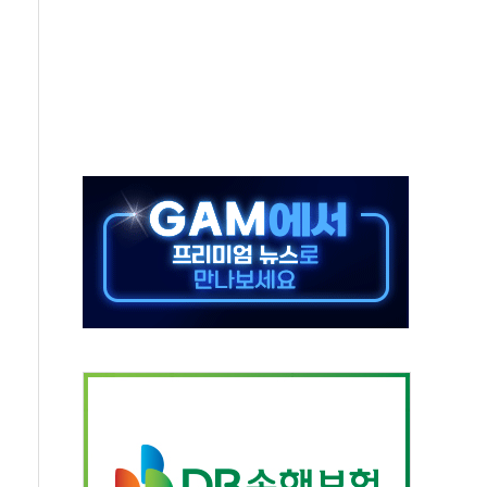
재검토 지시…與 "적극 환영"·野 "졸속 국정"
주의보…10일까지 최대 3.5m 높은 물결
사망 23명…정부, 비상대응기구 가동
, 수도 베이징도 부동산 규제 철폐
위 상승으로 피서객 7명 고립…전원 구조
별똥별 멍' 운영…페르세우스 유성우 관측
시간당 50mm 이상 폭우…호우경보 발효
0대 숨져…온열질환 여부 조사
능시험 오전 집중 편성…체감온도 38도 넘으면 중단