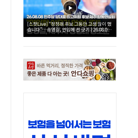
[스팟Live] “정청래 후보 그동안 고생 많이 했
습니다”…송영길, 연임에 선 긋기 | 26.08.08
더불어민주당 당대표·최고위원 후보 제주 합
동연설회