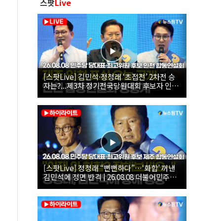
스팟
Live
[스팟Live] 김민석·정청래 ‘초접전’ 2차전 승
자는?...제3차 정기전국당원대회 후보자 인천
합동연설회 생중계 | 26.08.08
[스팟Live] 정청래 “뻔뻔하다”…‘화합’ 꺼낸
김민석에 정면 반격 | 26.08.08 더불어민주당
당대표·최고위원 후보 제주 합동연설회