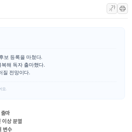
가
李대통령, ISA 개편 
가
동해중부 전 해상 풍랑
연일 폭염에 온열질환 
中 전방위 아파트 부양
인제 용대리 계곡서 수
동해시, 11~14일 '
후보 등록을 마쳤다.
강원 중·남부 동해안 
불복해 독자 출마했다.
청양 밭에서 일하던 9
러질 전망이다.
폭염에 車 운전면허 기
어요.
 출마
전 이상 분열
대 변수