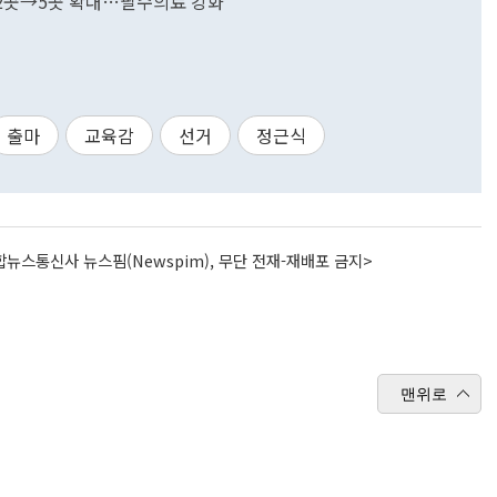
 2곳→5곳 확대…필수의료 강화"
출마
교육감
선거
정근식
뉴스통신사 뉴스핌(Newspim), 무단 전재-재배포 금지>
맨위로