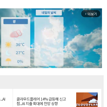
더보기
arrow_forward_ios
Mute
.AI
클라우드플레어 14% 급등해 신고
점...AI 지출 확대에 전망 상향