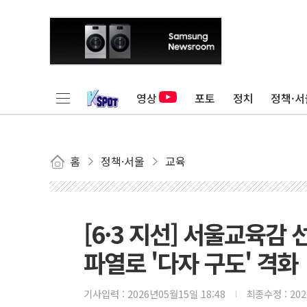
영상
포토
정치
정책·서
홈
정책·서울
교육
[6·3 지선] 서울교육감
파열로 '다자 구도' 격화
기사입력 :
2026년05월15일 18:48
최종수정 :
20