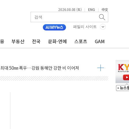
2026.08.08 (토)
ENG
中文
|
|
패밀리 사이트
금융
부동산
전국
문화·연예
스포츠
GAM
(8.10~8.14)
만지작…공습 한계·탄약 부족 현실화
 최대 50㎜ 폭우…강원 동해안 강한 비 이어져
…60대 환경미화원 수거차에 치여 사망
흉기 난동…60대 남성 2명 숨져
손해 보는 일 없게"…'결혼 페널티' 22개 과제 손본다
서 모터보트 전복…1명 사망·1명 실종
자 기림의 날 참석..."국제적 시민 연대로 목소리 내야"
질 중 실종 60대 나흘만에 숨진 채 발견
 흉기 살해 10대 아들 체포
 '뻔뻔' 받아친 정청래…제주 연설서 신경전 고조