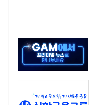
 새 안보 위기… 반군·마약카르텔이 습득해 전투 활용
어선 구조
무해한 표면 부식 물질"
분만에 진화...외국인 노동자 숨져
즌2
축 피해 최소화 '총력 대응'