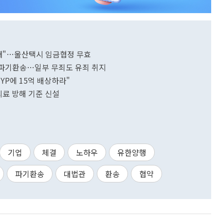
 돼"…울산택시 임금협정 무효
서 파기환송…일부 무죄도 유죄 취지
JYP에 15억 배상하라"
료 방해 기준 신설
기업
체결
노하우
유한양행
파기환송
대법관
환송
협약