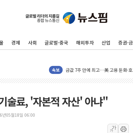
구광모, 내주 실리콘밸리서 젠슨 황 
뉴욕증시 개장 전 특징주...모더나
김정관 장관 "영업이익 N% 성과급
울
경제
사회
글로벌·중국
해외투자
산업
증권·
뉴욕증시 프리뷰, 미 주가선물 AI주
청와대, 북한 단거리 탄도미사일 발사
금값 7주 만에 최고…美 고용 둔화·
[인도증시] 중동 긴장 완화에 실적 호
속보
러, 1인칭시점 드론으로 우크라 민간
[베트남 증시] 지수 하락 속 'DGC
'월가의 황제' 다이먼 "금융시장 레
기술료, '자본적 자산' 아냐"
양주 섬유염색공장서 화재 1명 중상…
김정관 산업부 장관 "주 52시간 손봐
26년05월18일 06:00
해군 1함대 창설 80주년…지역과 함께
가
가
[3보] 북, 원산서 동해로 단거리 탄도