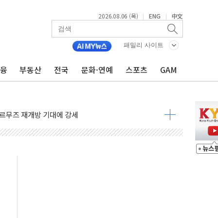
2026.08.06 (목)
ENG
中文
|
|
재회…로봇·AI 데이터센터·모빌리티 구체화
·아이온큐·도어대시↑ VS 샌디스크·피그마·앱러빈↓
패밀리 사이트
 반대…상법·자본시장법 개정 논의"
금융
부동산
전국
문화·연예
스포츠
GAM
 차익실현 속 혼조세...웨스턴디지털·샌디스크↓
에 긴급 안보 점검회의
호르무즈 재개방 기대에 강세
조까지, 상승...호실적 보고 기업 상승세 뚜렷
인 '사파리' 공격… 시민들 공포감 극대화 전략
' 임시 주총 기대감에 홀로 상한가…마진 잔액은 사상 최고
버리지 위험수위…숨은 차입이 더 큰 변수"
대응 1단계 진압 중
야, 경쟁상대 中과 비교해야"
하는 '선봉'의 대민 봉사
미사일 1발 발사… 올해 10번째·42일 만 도발