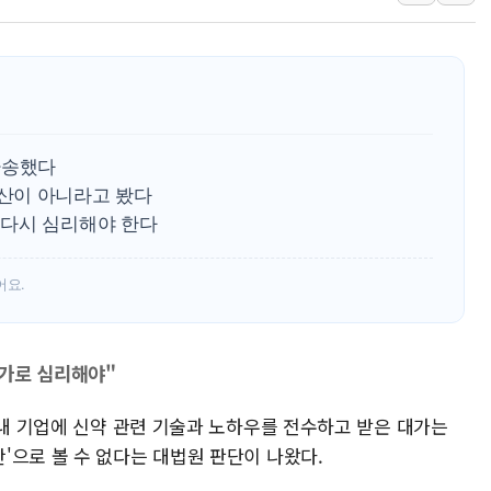
우크라 드론 전술, 중남미 콜롬비아에
동해해경, 독도 해상서 부유물 감긴 
주한미군 "오산기지 누출, 백린 아닌 
구미 폐염산처리업체서 불 2시간30여
해군과 함께하는 '불금전파, 송정' 시
환송했다
강원도 폭염특보 11일째…온열질환·가
산이 아니라고 봤다
 다시 심리해야 한다
어요.
추가로 심리해야"
국내 기업에 신약 관련 기술과 노하우를 전수하고 받은 대가는
'으로 볼 수 없다는 대법원 판단이 나왔다.