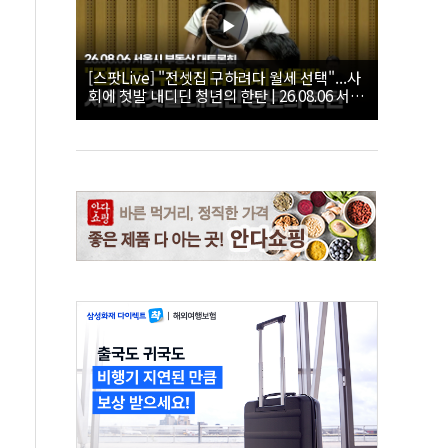
[스팟Live] "전셋집 구하려다 월세 선택"...사
회에 첫발 내디딘 청년의 한탄 | 26.08.06 서울
시 부동산 대토론회