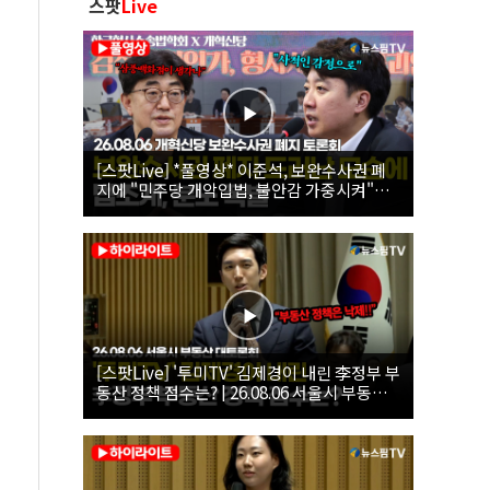
스팟
Live
[스팟Live] *풀영상* 이준석, 보완수사권 폐
지에 "민주당 개악입법, 불안감 가중시켜"｜
26.08.06 개혁신당 보완수사권 폐지 토론회
[스팟Live] '투미TV' 김제경이 내린 李정부 부
동산 정책 점수는? | 26.08.06 서울시 부동산
대토론회