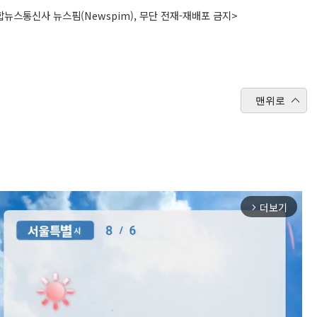
뉴스통신사 뉴스핌(Newspim), 무단 전재-재배포 금지>
맨위로
더보기
arrow_forward_ios