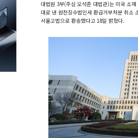
대법원 3부(주심 오석준 대법관)는 미국 소재 
대로 낸 원천징수법인세 환급거부처분 취소 
서울고법으로 환송했다고 18일 밝혔다.