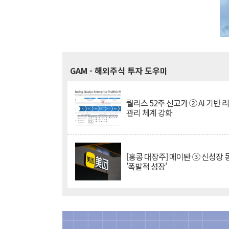
GAM
- 해외주식 투자 도우미
퀄리스 52주 신고가 ② AI 기반 
관리 체계 강화
[홍콩 대장주] 메이퇀 ③ 신성장
'폭발적 성장'