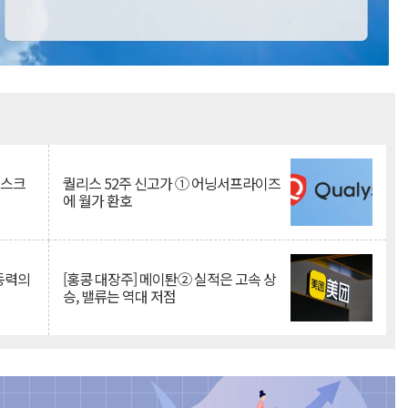
Mute
리스크
퀄리스 52주 신고가 ① 어닝서프라이즈
에 월가 환호
 동력의
[홍콩 대장주] 메이퇀② 실적은 고속 상
승, 밸류는 역대 저점