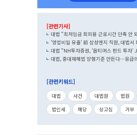
[관련기사]
대법 "최저임금 회피용 근로시간 단축 안
'영업비밀 유출' 前 삼성엔지 직원, 대법
대법 "NH투자증권, '옵티머스 펀드 투자' 
대법, 중대재해법 양형기준 만든다…응급의
[관련키워드]
대법
사건
대법원
법원
법인세
해당
상고심
거부