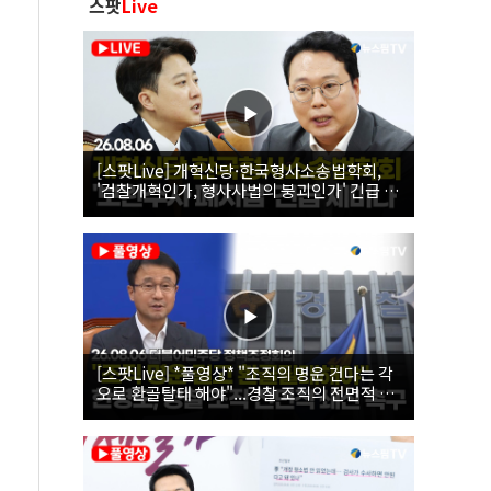
스팟
Live
[스팟Live] 개혁신당·한국형사소송법학회,
'검찰개혁인가, 형사사법의 붕괴인가' 긴급 세
미나｜26.08.06
[스팟Live] *풀영상* "조직의 명운 건다는 각
오로 환골탈태 해야"...경찰 조직의 전면적 쇄
신 촉구한 한병도 | 26.08.06 더불어민주당 정
책조정회의