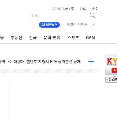
2026.08.06 (목)
ENG
中文
|
|
패밀리 사이트
금융
부동산
전국
문화·연예
스포츠
GAM
 비상! 수족구병이 다시 유행합니다.
.데이터처, 기업 3만1000곳 경제통계조사
 실사격…미 해병대, 한반도 지형서 FPV 공격훈련 공개
 아닌 담합…76조2000억 입찰 영향"
 넘긴 세라젬…공정위 과징금 4억3200만원
'슈퍼을' 5곳 선정...소부장 핵심기업 추가 육성
용품 등 94개 제품 안전기준 '부적합'
'다산점' 열어
…식약처 AI 심사·소방청 119안심콜 영문 영상 제작
증명서 발급…7일부터 온라인 대리 신청 가능
회의…중증환자 이송체계 전국 확대 점검