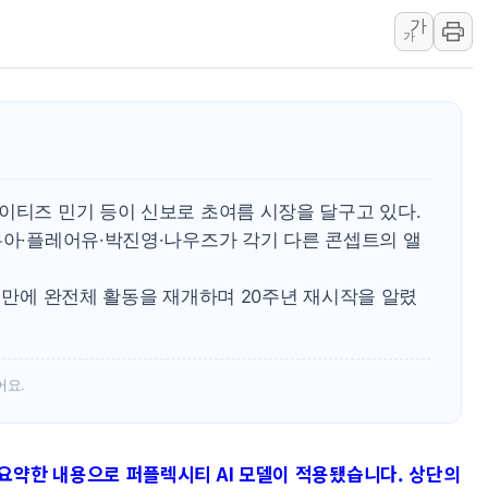
가
'달라진 임신·출산·육아 지원 
가
정청래 "2차 TV토론으로 게임 
윤상현, 사관학교 통합 비판…"
펄어비스, 붉은사막 영상 콘테스트
현대리바트, '2026 코리아빌드
[K메이커] 코셔에서 할랄까지…대
이티즈 민기 등이 신보로 초여름 시장을 달구고 있다.
[특징주] 비철금속 업종 11% 
우아·플레어유·박진영·나우즈가 각기 다른 콘셉트의 앨
흥국자산운용, 코스닥 성장주 담
외국인 돌아왔지만 …'삼전·하이
년 만에 완전체 활동을 재개하며 20주년 재시작을 알렸
어요.
트로 요약한 내용으로 퍼플렉시티 AI 모델이 적용됐습니다. 상단의