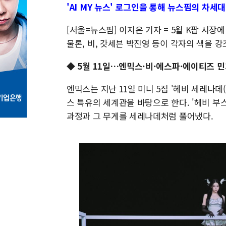
'AI MY 뉴스' 로그인을 통해 뉴스핌의 차세
[서울=뉴스핌] 이지은 기자 = 5월 K팝 시
물론, 비, 갓세븐 박진영 등이 각자의 색을 
◆ 5월 11일…엔믹스·비·에스파·에이티즈 
엔믹스는 지난 11일 미니 5집 '헤비 세레나데(
스 특유의 세계관을 바탕으로 한다. '헤비 부스터
과정과 그 무게를 세레나데처럼 풀어냈다.