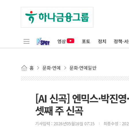
영상
포토
정치
정책·서
홈
문화·연예
문화·연예일반
[AI 신곡] 엔믹스·박
셋째 주 신곡
기사입력 :
2026년05월16일 07:15
최종수정 :
20