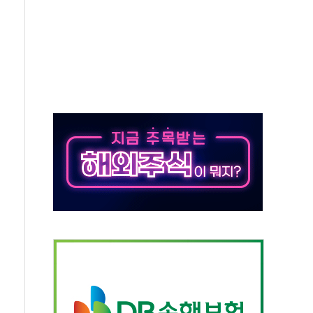
한눈에'…인사처, 공무원 인사제도 안내서 발간
끝…김민석, 신천지 허위신고에 배신 사과 안 해"
국방개혁은 정치적 감정 따라 추진해선 안 돼"
 '비욘드 디 어비스' 수상작 발표
위크' 참가…리모델링 상담 제공
상, 종가가 넘은 건 국경 아닌 '식문화 장벽'
급등…구리 가격 상승 전망 부각
은 채권혼합 펀드 2종 출시
닉스'는 사고 급등주는 팔았다