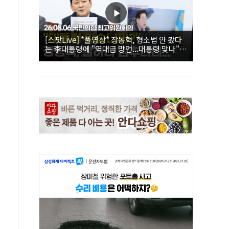
[스팟Live] *풀영상* 장동혁, 형소법 안 봤다
는 李대통령에 "역대급 망언...대통령 맞나"｜
26.08.06 국민의힘 최고위원회의