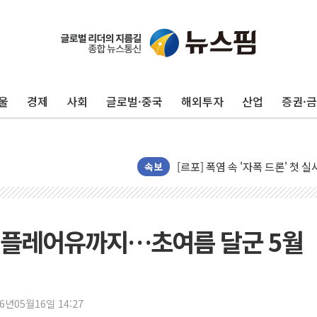
울
경제
사회
글로벌·중국
해외투자
산업
증권·
[AI 카드뉴스] 어린이집·유치원
운수업·기업활동 '원스톱'으로..
[르포] 폭염 속 '자폭 드론' 첫
공정위 "국고채 PD 15곳, 관행
속보
중소기업 기술자료 중국 계열사에
정부, 한화오션·에코프로비엠 등 
국표원, 해외직구 물놀이기구·유아
진영·플레어유까지…초여름 달군 5월
쉐이크쉑, 남양주 현대아울렛에 
정부혁신 우수사례 세계에 알린다
부모가 정부24에서 자녀 출입국
26년05월16일 14:27
소방청, 전국 시·도 구급과장 