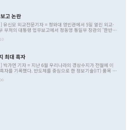
보고 논란
] 유신모 외교전문기자 = 청와대 영빈관에서 5일 열린 외교·
부 부처의 대통령 업무보고에서 정동영 통일부 장관의 '한반도
 구상'과 업무보고 발언이 논란을 빚고 있다. 이날 정 장관의
10
정부 내 조율을 거치지 않은 사안을 정책으로 추진하겠다고 공
는가 하면 사실 관계에 맞지 않은 설명도 있었다. 이재명 대통
로 신중을 기해 달라고 경고했고, 조현 외교부 장관은 '이상
지 최대 흑자
 근거한 비현실적 구상'이라는 비판을 내놨다. 그동안 정 장
책 관련 발언이 물의를 빚은 적은 여러 번 있지만 대통령과 유
] 박가연 기자 = 지난 6월 우리나라의 경상수지가 전월에 이
이 공개적으로 부정적 입장을 표명한 것은 이례적이다. 정 장
 흑자를 기록했다. 반도체를 중심으로 한 정보기술(IT) 품목 수
대북 접근법과 월권을 제어해야 한다는 목소리도 높아지고 있
간 상품수출이 처음으로 1000억달러를 넘어선 영향이다. [자
00
 따르
기자간담회를 하고 있다. [사진=통일부] 2026.07.23 ◆통일
 경상수지는 497억3000만달러 흑자로 집계됐다. 전월(386억
 넘어선 주장 정 장관은 이날 업무보고에서 '한반도 평화공존
)에 이어 두 달 연속 월간 기준 역대 최대 기록을 갈아치웠다.
 설명하면서 이재명 정부 2년차 핵심 과제로 상호 존중·평화
해 상반기 누적 경상수지 흑자는 1910억1000만달러를 기록
·핵 없는 한반도 등 3대 기본 방향을 제시했다. 정 장관은 "대
지 흑자를 견인한 것은 상품수지다. 6월 상품수지는 478억
언어는 멈춰야 한다"면서 주적 용어 대체를 주장했다. 지난 25
 흑자를 기록하며 전월에 이어 역대 최대를 다시 썼다. 국제수
D(완전하고 검증가능하며 되돌릴 수 없는 비핵화) 구도는 이미
수출은 1123억7000만달러로 전년 동월 대비 84.5% 증가하
했다. 또 "현 시점에서 흘러간 선(先)비핵화만 되뇌는 것은
 처음으로 1000억달러를 넘어섰다. 상품수입은 644억8000만
 데 힘이 되지 않는다"고 주장했다. 정 장관은 또 "정전 체제
6% 늘었다. 통관 기준으로는 반도체 수출이 전년 동월 대비
로 바꾸는 논의에 착수하겠다"면서 "북·미 정상회담 견인과