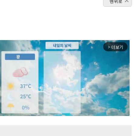
맨위로
더보기
arrow_forward_ios