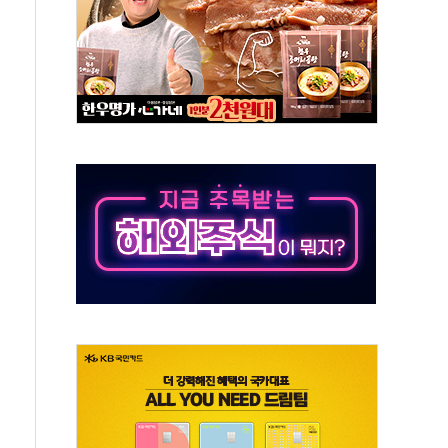
주택 36% 늘었다...공급부족 전 시장 규제 탓 커
AI 기업 Audission Oy와 운영 파트너십 체결
전면 개발"…서리풀2구역 갈등, 협의 테이블에
후변화가 바꾼 대한민국 여름
부산 돌려차기 발언' 논란 서범수·진종오 징계절차 개시
 하마
2분 만에 주불 진화...인명피해 없어
모 압류재산 1506건 공매
 잡은 볼보 EX90…'올 터치'는 호불호