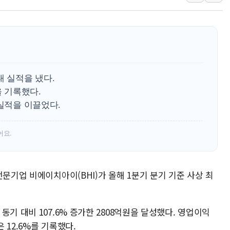
서울시, 정비사업으로 
신인류콘텐츠, 핀란드 
"일부 존치" vs "
[AI 카드뉴스] 기
국민의힘 윤리위, '
대 실적을 냈다.
수박으로 여름 나는
을 기록했다.
 실적을 이끌었다.
전남광주 구례 산불 3
캠코, 5918억원 규
어요.
[시승기] 공간·승차감
전문기업 비에이치아이(BHI)가 올해 1분기 분기 기준 사상 최
기 대비 107.6% 증가한 2808억원을 달성했다. 영업이익
은 12.6%를 기록했다.