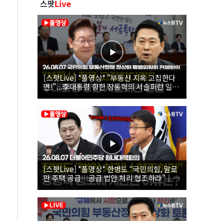
스팟
Live
[스팟Live] *풀영상* "부동산 지옥 고집한다
면!"...李대통령 향한 장동혁의 서슬퍼런 일갈
| 26.08.07 국민의힘 부동산정책 정상화 특별
위원회 전체회의
[스팟Live] *풀영상* 한병도 “국민의힘, 말로
만 주택 공급…공급 법안 처리 협조하라”｜
26.08.07 더불어민주당 원내대책회의