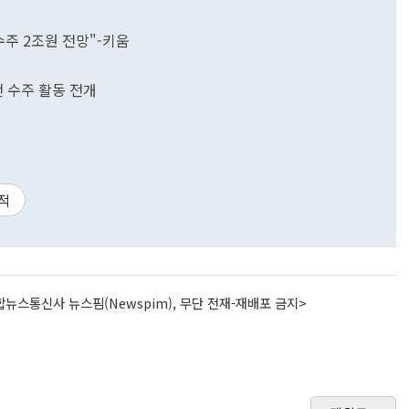
수주 2조원 전망"-키움
 수주 활동 전개
적
뉴스통신사 뉴스핌(Newspim), 무단 전재-재배포 금지>