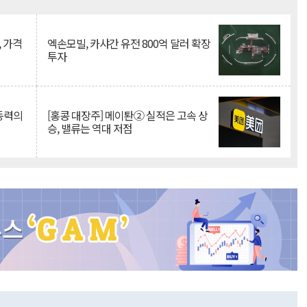
Mute
, 가격
엑손모빌, 카샤간 유전 800억 달러 확장
투자
 동력의
[홍콩 대장주] 메이퇀② 실적은 고속 상
승, 밸류는 역대 저점