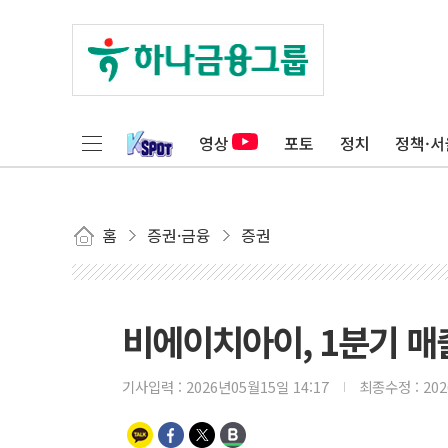
영상
포토
정치
정책·서
홈
증권·금융
증권
비에이치아이, 1분기 매출
기사입력 :
2026년05월15일 14:17
최종수정 :
20