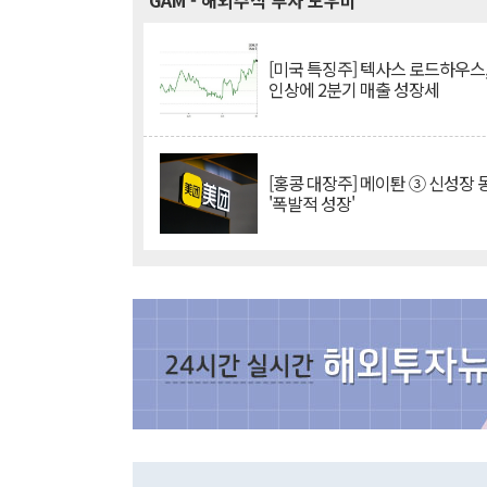
GAM
- 해외주식 투자 도우미
[미국 특징주] 텍사스 로드하우스
인상에 2분기 매출 성장세
[홍콩 대장주] 메이퇀 ③ 신성장
'폭발적 성장'