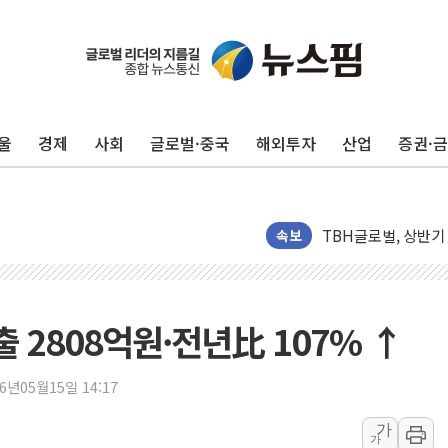
울
경제
사회
글로벌·중국
해외투자
산업
증권·
李대통령, 진급 장성
우리자산운용, MMF
TBH글로벌, 상반기 
AI 메모리 향한 뜨거
속보
건설 불황 속 내실 
"내년 메모리 물량 
현대지에프홀딩스, 자
 2808억원·전년比 107% ↑
관광객 3000만명 
[뉴스핌 이 시각 PI
26년05월15일 14:17
美 정보 당국 "푸틴,
가
가
인도, 바이오가스 생산