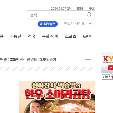
2026.08.07 (금)
ENG
中文
|
|
패밀리 사이트
금융
부동산
전국
문화·연예
스포츠
GAM
들에게 "내란으로 훼손된 군 신뢰 회복해야"
 순자산 30조 돌파…증시 급락에 업계 1위
매출 1006억원…전년비 13.9% 증가
운 관심…SK하이닉스, FMS서 '풀스택' 기술력 과시
다진 한샘…B2B 확장으로 성장동력 확보
동났다"…선수금 내걸고 확보 전쟁
사주 1000억 연내 소각…2분기 영업익 853억
목표인데…외국인 숙박 부가세 환급 앞당겨 종료
CK] 축구협회 성접대 기간, 대표팀 무패 外
 몇 년 내 NATO 결속력 시험하려 한정적 침공 가능성"
에 3.5조원 투입키로...'에너지 자립' 일환