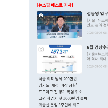
[뉴스핌 베스트 기사]
정동영 업무
[서울=뉴스핌
안보 분야 정
평화공존 발전
2026-08-06 06:
발언 중에는 
언한 것이 있
령은 공개적으
6월 경상수
주의적 희망에
관의 대북 정
[서울=뉴스핌
관 부처 장관
어 역대 최대
관의 무리한 
출 호조로 월
다. [정동영 통일부 장관이 지난달 23일 오후 서울 종로구 정부서울청사에
2026-08-06 08:
료=한국은행] 한국은행이 6일 발표한 '2026년 6월 국제수지(잠정)'에
서 취임 1주년 
면 지난 6월
부 장관 권한
1000만달러
서울 외곽 월세 200만원
발전 구상'을
이에 따라 올
적 갈등 해결
경기도, 재정 '비상 상황'
했다. 경상수
결과 혐오의 
9000만달러
프로야구 전 경기 폭염 취소
년간의 CVI
지 기준 상품
고령 취업자 첫 1000만명 돌파
무너졌다고도 
며 월간 기준
현실을 바꾸는
달러로 38.
화물선 운임 3주만에 최고
를 평화 체제