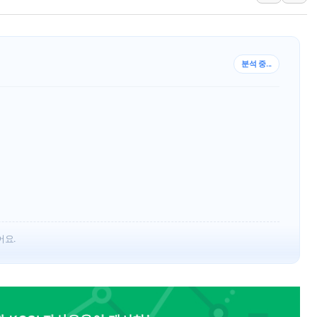
[속보] 민주, 강원 경선 결과 
정재헌 CEO, SKT 장기고
최태원, 노소영에 9440억
분석 중...
하나금융, 명동 소상공인에 
인천시 광복절 현수막 '태
병무청, 보충역 전면 손질…
홈플러스發 대형마트 판매,
윤준병·이해민 의원, '정부
'호우·산사태 주의보' 울진 
여야, 황희 '버스 하우스' 공
어요.