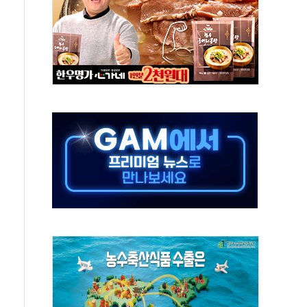
발표...김민석 50.30% 정청래 41.94% 송영길 7.76%
객 400명 맞이…"마음 잇는 시간 되길"
 지급 확정되나…재상고 앞두고 막판 셈법
'행복상자' 전달
극기 거꾸로' 논란…이틀만에 철거
 예술·체육요원 최대 33% 감축
 역대 최대폭 감소한 9.4%↓…유통업계 양극화 심화
 특사'로 콜롬비아 대통령 취임식 참석
시간당 30mm 강한 비...호우 피해 없어
방…野 "청년 우롱 기괴" vs 與 "송구한 해프닝"