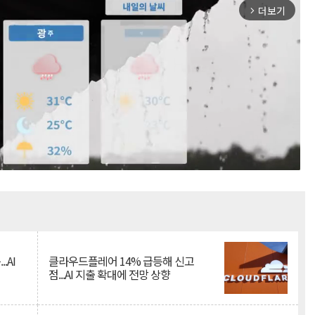
더보기
arrow_forward_ios
Mute
.AI
클라우드플레어 14% 급등해 신고
점...AI 지출 확대에 전망 상향