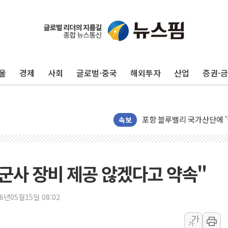
울
경제
사회
글로벌·중국
해외투자
산업
증권·
평택 진위면 공장서 질식사
포항 블루밸리 국가산단에 '
상주 낙동강 선착장 하류서 50
속보
[종합] 김민석, 정청래에 누적 '
민주당 경북도당위원장에 오중
인천서 말다툼 중 어머니 살
 군사 장비 제공 않겠다고 약속"
김민석, 강원·대구·경북 경선서
[속보] 민주, 강원·대구·경북 
26년05월15일 08:02
[속보] 민주, 경북 경선 결과 
가
가
[속보] 민주, 대구 경선 결과 