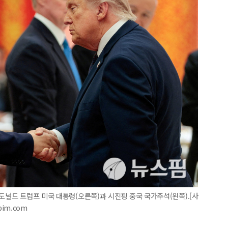
도널드 트럼프 미국 대통령(오른쪽)과 시진핑 중국 국가주석(왼쪽).[사
pim.com