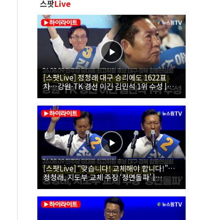
스팟
Live
[스팟Live] 정청래 대구 승리에도 1622표
차…강원·TK 경선 이긴 김민석 1위 수성 |
26.08.09 더불어민주당 당대표·최고위원 후
보 대구·경북 합동연설회
[스팟Live] “맞습니다! 교체해야 합니다!”…
정청래, 지도부 교체 주장 ‘정면돌파’ |
26.08.09 더불어민주당 당대표·최고위원 후
보 대구·경북 합동연설회