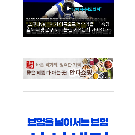
[스팟Live] “자기 이름으로 정당명을…” 송영
길이 피켓 문구 보고 놀란 이유는? | 26.08.09
더불어민주당 당대표·최고위원 후보 대구·경
북 합동연설회