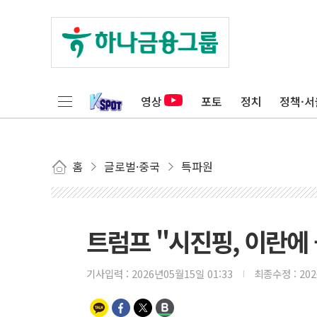
영상
포토
정치
정책·서
홈
글로벌·중국
특파원
트럼프 "시진핑, 이란에
기사입력 :
2026년05월15일 01:33
최종수정 :
20