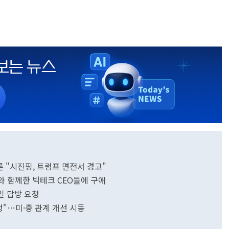
언론 "시진핑, 트럼프 면전서 경고"
와 함께한 빅테크 CEO들에 구애
일 답방 요청
초청"…미·중 관계 개선 시동