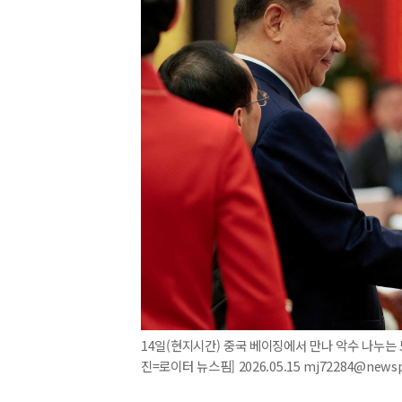
14일(현지시간) 중국 베이징에서 만나 악수 나누는 
진=로이터 뉴스핌] 2026.05.15 mj72284@news