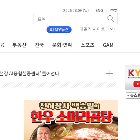
2026.08.09 (일)
ENG
中文
|
|
패밀리 사이트
금융
부동산
전국
문화·연예
스포츠
GAM
고 발생…작업자 1명 숨져
철강 AI융합실증센터' 들어선다
대 숨진 채 발견...경찰, 조사 중
1.48%p' 차 선두 유지...金 46.01% vs 鄭 44.53%
기 당선...합산득표율 68.63%
해 10대 구속…범행 후 반려견도 죽여
 정청래에 승리…金 48.54% vs 鄭 44.40%
경선 결과...김민석 48.54% 정청래 44.40%
발표...김민석 47.37% 정청래 45.71% 송영길 6.92%
발표...정청래 47.82% 김민석 46.35% 송영길 5.83%