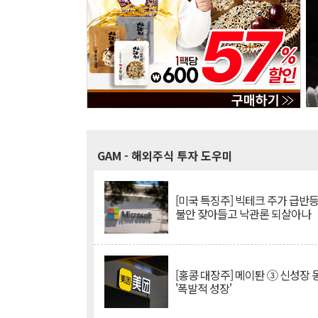
GAM
- 해외주식 투자 도우미
[미국 특징주] 빅테크 주가 급반등..
불안 잦아들고 낙관론 되살아나
[홍콩 대장주] 메이퇀 ③ 신성장
'폭발적 성장'