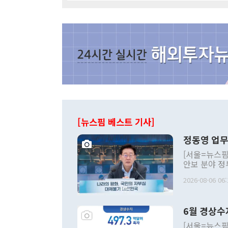
[뉴스핌 베스트 기사]
정동영 업무
[서울=뉴스핌
안보 분야 정
평화공존 발전
2026-08-06 06:
발언 중에는 
언한 것이 있
령은 공개적으
6월 경상수
주의적 희망에
관의 대북 정
[서울=뉴스핌