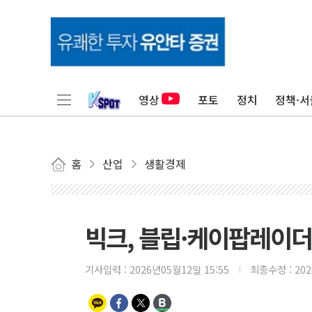
영상
포토
정치
정책·서
홈
산업
생활경제
빅크, 블립·케이팝레이더
기사입력 :
2026년05월12일 15:55
최종수정 :
20