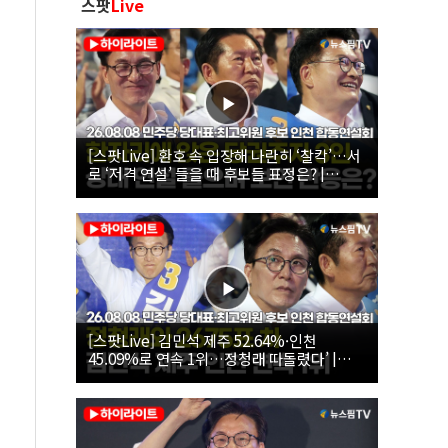
스팟
Live
[스팟Live] 환호 속 입장해 나란히 ‘찰칵’…서
로 ‘저격 연설’ 들을 때 후보들 표정은? |
26.08.08 더불어민주당 당대표·최고위원 후
보 인천 합동연설회
[스팟Live] 김민석 제주 52.64%·인천
45.09%로 연속 1위…정청래 따돌렸다’ |
26.08.08 더불어민주당 당대표·최고위원 후
보 인천 합동연설회