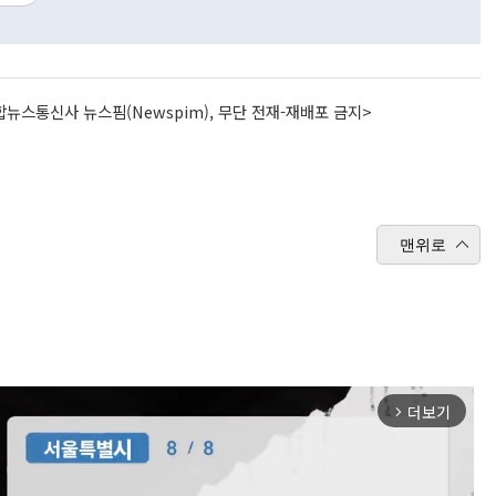
뉴스통신사 뉴스핌(Newspim), 무단 전재-재배포 금지>
맨위로
더보기
arrow_forward_ios