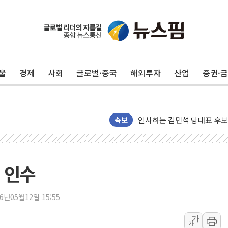
포항시 재난예산 40억 긴급 
울진·영덕 '호우특보'-포항 '
[종합] 김민석, 정청래에 '0.86
울
경제
사회
글로벌·중국
해외투자
산업
증권·
인천 합동연설회 나선 송영길
김민석, 2주차 제주·인천 경선서
인사하는 김민석 당대표 후보
[속보] 민주, 제주·인천 경선 결
속보
[속보] 민주, 인천 경선 결과 발
[속보] 민주, 제주 경선 결과 발
이번주 국내 주요 금융일정(8.1
 인수
美, 이란전 출구전략 만지작
강릉·동해·삼척 시간당 최대 
26년05월12일 15:55
폐기물 수거하다 참변…60대
가
가
서울 중랑구 주택가서 흉기 난