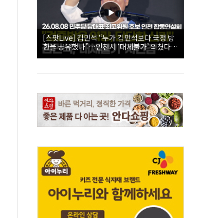
[스팟Live] 김민석 “누가 김민석보다 국정 방
향을 공유했나”…인천서 ‘대체불가’ 외쳤다 |
26.08.08 더불어민주당 당대표·최고위원 후
보 인천 합동연설회