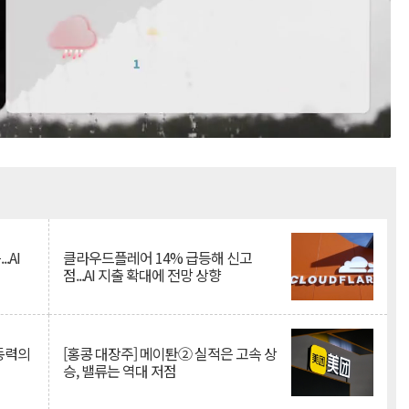
Mute
.AI
클라우드플레어 14% 급등해 신고
점...AI 지출 확대에 전망 상향
 동력의
[홍콩 대장주] 메이퇀② 실적은 고속 상
승, 밸류는 역대 저점