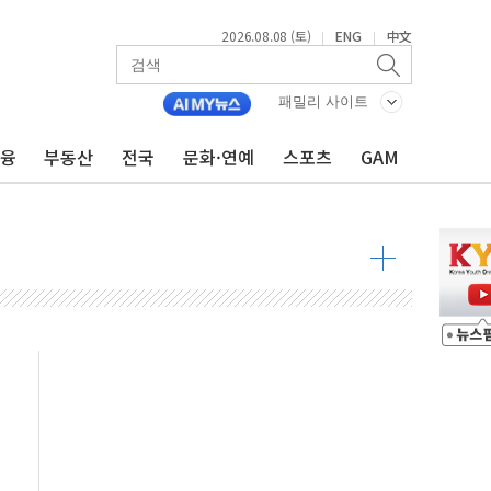
2026.08.08 (토)
ENG
中文
|
|
투입…고수온 양식장 복구·지원 '총력'
산사태 주의보'...경북도, 호우 피해·통제구간 없어
패밀리 사이트
%p' 차 재역전 성공...金 45.42% vs 鄭 44.56%
금융
부동산
전국
문화·연예
스포츠
GAM
·정청래·김민석 당대표 후보
 정청래에 승리...47.75% vs 42.08%
과 발표...김민석 47.75% 정청래 42.08%
표...김민석 45.09% 정청래 43.27% 송영길 11.63%
표...김민석 52.64% 정청래 39.89% 송영길 7.47%
0~8.14)
…공습 한계·탄약 부족 현실화
50㎜ 폭우…강원 동해안 강한 비 이어져
 환경미화원 수거차에 치여 사망
동…60대 남성 2명 숨져