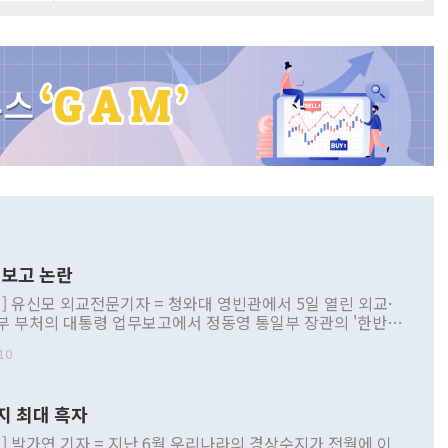
보고 논란
] 유신모 외교전문기자 = 청와대 영빈관에서 5일 열린 외교·
부 부처의 대통령 업무보고에서 정동영 통일부 장관의 '한반도
 구상'과 업무보고 발언이 논란을 빚고 있다. 이날 정 장관의
10
정부 내 조율을 거치지 않은 사안을 정책으로 추진하겠다고 공
는가 하면 사실 관계에 맞지 않은 설명도 있었다. 이재명 대통
로 신중을 기해 달라고 경고했고, 조현 외교부 장관은 '이상
지 최대 흑자
 근거한 비현실적 구상'이라는 비판을 내놨다. 그동안 정 장
책 관련 발언이 물의를 빚은 적은 여러 번 있지만 대통령과 유
] 박가연 기자 = 지난 6월 우리나라의 경상수지가 전월에 이