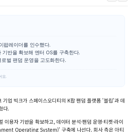
李대통령 "결혼 때문에 손해 
여수 오동도 인근 해상서 모
추미애, '위안부' 피해자 기림
인천 선재도 갯벌서 해루질 중
인천서 말다툼 중 어머니 흉기
이팝레이더를 인수했다.
'화합' 꺼낸 김민석에 '뻔뻔
자 기반을 확보해 엔터 OS를 구축한다.
글로벌 팬덤 운영을 고도화한다.
어요.
크 기업 빅크가 스페이스오디티의 K팝 팬덤 플랫폼 '블립'과 데
혔다.
벌 이용자 기반을 확보하고, 데이터 분석·팬덤 운영·티켓·라이
ment Operating System)' 구축에 나선다. 회사 측은 아티