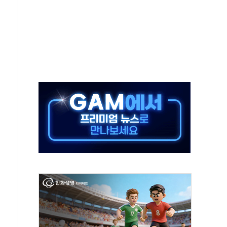
보는 일 없게"…'결혼 페널티' 22개 과제 손본다
터보트 전복…1명 사망·1명 실종
의 날 참석..."국제적 시민 연대로 목소리 내야"
 실종 60대 나흘만에 숨진 채 발견
 살해 10대 아들 체포
' 받아친 정청래…제주 연설서 신경전 고조