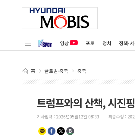
영상
포토
정치
정책·서
홈
글로벌·중국
중국
트럼프와의 산책, 시진핑
기사입력 :
2026년05월12일 08:33
최종수정 :
20