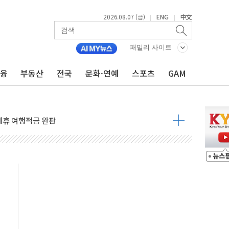
2026.08.07 (금)
ENG
中文
|
|
 4중 추돌…1명 심정지·5명 부상
패밀리 사이트
진화 중...진화헬기 3대 투입
금융
부동산
전국
문화·연예
스포츠
GAM
전 사단장 항소심도 징역 3년
출 첫 2000억원 돌파
4000억 금융 지원
제휴 여행적금 완판
 영업 재개...장바구니에 홈플러스 담아달라" 호소
FO, 금융지주 포용금융 조직개편 신호탄
감사 무마' 유병호 구속 기소
 하락…내린 종목이 두 배 넘어
위…김성환 기후부 장관 "예측범위 벗어나도 즉시대응"
예측"…건설연, AI 위험기상 기술 개발
·인증제도 개선 수혜 기대"