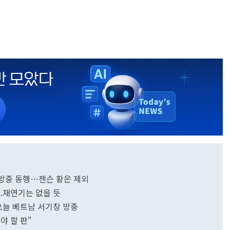
프 방중 동행…젠슨 황은 제외
..재연기는 없을 듯
오늘 베트남 서기장 방중
야 할 판"