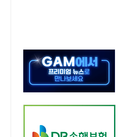
져…대전서 50대 일용직 추락 사망
고 재개발·재건축 촉진하는 것이 부동산 정상화"
저 이전 감사 무마' 유병호 감사위원 구속 기소
년 AI 팩토리 매출 본격화
개입...4월 말 '56조원' 사상 최대
스타트업 지원 프로그램 성료
의' 차가원 대표 구속 송치