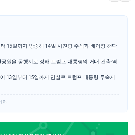
창호 교체하다 난간 무너
장동혁 "규제와 대출 풀
[속보] 종합특검, '尹 관
AI에 승부 건 네이버…내
日, 4~6월 105조원 환시 
터 15일까지 방중해 14일 시진핑 주석과 베이징 천단
오렌지플래닛 창업재단, 
단공원을 동행지로 정해 트럼프 대통령의 거대 건축·역
경찰, '300억대 사기 혐
이 13일부터 15일까지 만실로 트럼프 대통령 투숙지
어요.