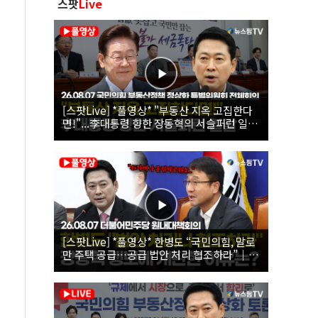
스팟
Live
[스팟Live] *풀영상* "부동산 지옥 고집한다
면!"...李대통령 향한 장동혁의 서슬퍼런 일갈
| 26.08.07 국민의힘 부동산정책 정상화 특별
위원회 전체회의
[스팟Live] *풀영상* 한병도 “국민의힘, 말로
만 주택 공급…공급 법안 처리 협조하라”｜
26.08.07 더불어민주당 원내대책회의