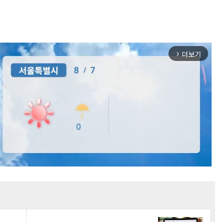
더보기
arrow_forward_ios
Mute