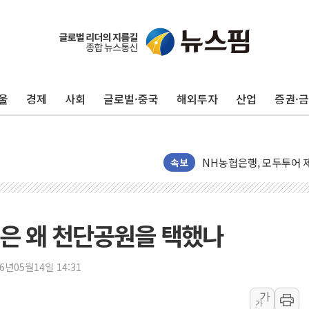
전남광주 화정역 인근 도로
청도 문수리 야산서 산불 
울
경제
사회
글로벌·중국
해외투자
산업
증권·
'해병 순직 책임' 임성근 
헥토이노베이션, 상반기 매
우리은행, 고창해상풍력에 
NH농협은행, 모두투어 
속보
민병덕 "오늘 67개 점포
하나금융이 쏘아 올린 CI
종합특검, '尹 관저 이전 
은 왜 천단공원을 택했나
코스피·코스닥 오전 동반
'입추'인데 연일 찜통더
26년05월14일 14:31
"최대 2시간 앞서 침수 
가
가
유니슨 "국내생산세액공제