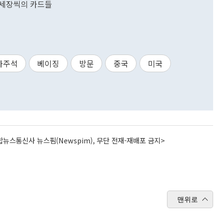
쥔 세장씩의 카드들
가주석
베이징
방문
중국
미국
뉴스통신사 뉴스핌(Newspim), 무단 전재-재배포 금지>
맨위로