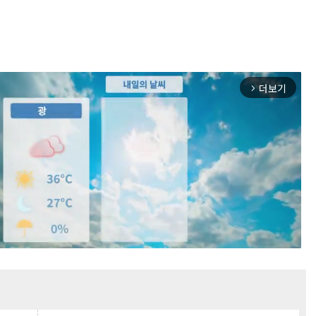
더보기
arrow_forward_ios
Mute