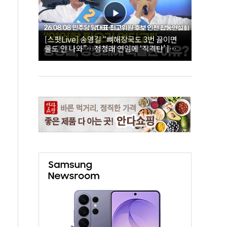
[스팟Live] 송영길 “뼈해장국도 3번 끓이면
물도 안 나와”…정청래 연임에 ‘직격탄’ |
26.08.08 더불어민주당 당대표·최고위원 후
보 인천 합동연설회