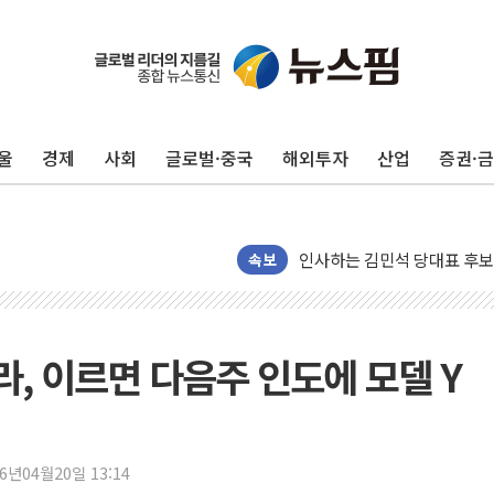
울
경제
사회
글로벌·중국
해외투자
산업
증권·
인천 합동연설회 나선 송영길
김민석, 2주차 제주·인천 경선서
인사하는 김민석 당대표 후보
[속보] 민주, 제주·인천 경선 결
속보
[속보] 민주, 인천 경선 결과 발
[속보] 민주, 제주 경선 결과 발
이번주 국내 주요 금융일정(8.1
슬라, 이르면 다음주 인도에 모델 Y
美, 이란전 출구전략 만지작
강릉·동해·삼척 시간당 최대 
폐기물 수거하다 참변…60대
26년04월20일 13:14
서울 중랑구 주택가서 흉기 난