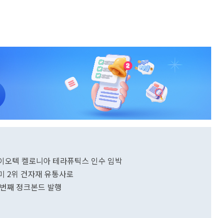
 바이오텍 켈로니아 테라퓨틱스 인수 임박
북미 2위 건자재 유통사로
두 번째 정크본드 발행