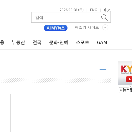
2026.08.08 (토)
ENG
中文
|
|
패밀리 사이트
금융
부동산
전국
문화·연예
스포츠
GAM
·정청래·김민석 당대표 후보
 정청래에 승리...47.75% vs 42.08%
과 발표...김민석 47.75% 정청래 42.08%
표...김민석 45.09% 정청래 43.27% 송영길 11.63%
표...김민석 52.64% 정청래 39.89% 송영길 7.47%
0~8.14)
…공습 한계·탄약 부족 현실화
50㎜ 폭우…강원 동해안 강한 비 이어져
 환경미화원 수거차에 치여 사망
동…60대 남성 2명 숨져