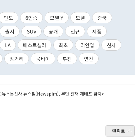
인도
6인승
모델 Y
모델
중국
출시
SUV
공개
신규
제품
LA
베스트셀러
최초
라인업
신차
장거리
뭄바이
부진
연간
뉴스통신사 뉴스핌(Newspim), 무단 전재-재배포 금지>
맨위로