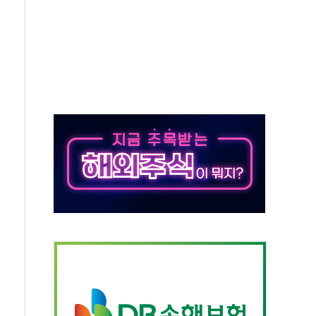
보는 일 없게"…'결혼 페널티' 22개 과제 손본다
터보트 전복…1명 사망·1명 실종
의 날 참석..."국제적 시민 연대로 목소리 내야"
 실종 60대 나흘만에 숨진 채 발견
 살해 10대 아들 체포
' 받아친 정청래…제주 연설서 신경전 고조
지시…與 "적극 환영"·野 "졸속 국정"
10일까지 최대 3.5m 높은 물결
23명…정부, 비상대응기구 가동