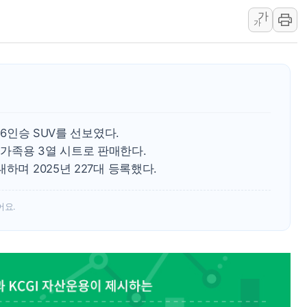
가
李대통령 "결혼 때문에 손해 
가
여수 오동도 인근 해상서 모
추미애, '위안부' 피해자 기림
인천 선재도 갯벌서 해루질 중
인천서 말다툼 중 어머니 흉기
'화합' 꺼낸 김민석에 '뻔뻔
 6인승 SUV를 선보였다.
李대통령, ISA 개편 재검토 
가족용 3열 시트로 판매한다.
동해중부 전 해상 풍랑주의보…
하며 2025년 227대 등록했다.
연일 폭염에 온열질환 사망 
어요.