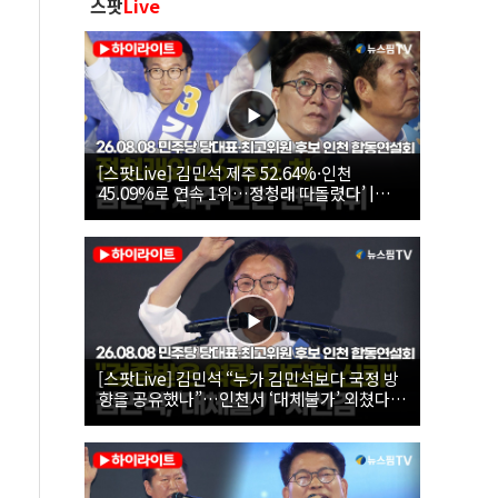
스팟
Live
[스팟Live] 김민석 제주 52.64%·인천
45.09%로 연속 1위…정청래 따돌렸다’ |
26.08.08 더불어민주당 당대표·최고위원 후
보 인천 합동연설회
[스팟Live] 김민석 “누가 김민석보다 국정 방
향을 공유했나”…인천서 ‘대체불가’ 외쳤다 |
26.08.08 더불어민주당 당대표·최고위원 후
보 인천 합동연설회