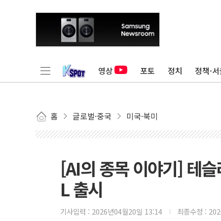
영상
포토
정치
정책·서
홈
글로벌·중국
미국·북미
[AI의 종목 이야기] 테
L 출시
기사입력 :
2026년04월20일 13:14
최종수정 :
20