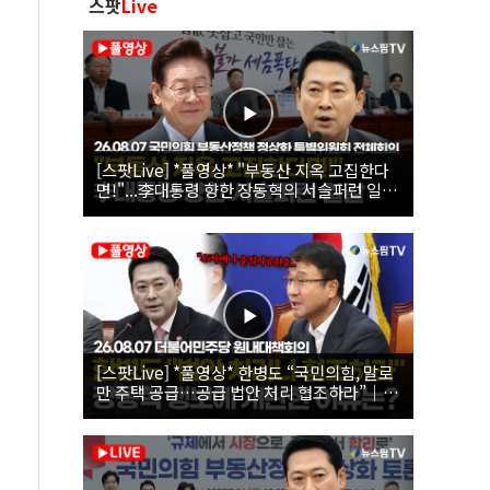
스팟
Live
[스팟Live] *풀영상* "부동산 지옥 고집한다
면!"...李대통령 향한 장동혁의 서슬퍼런 일갈
| 26.08.07 국민의힘 부동산정책 정상화 특별
위원회 전체회의
[스팟Live] *풀영상* 한병도 “국민의힘, 말로
만 주택 공급…공급 법안 처리 협조하라”｜
26.08.07 더불어민주당 원내대책회의