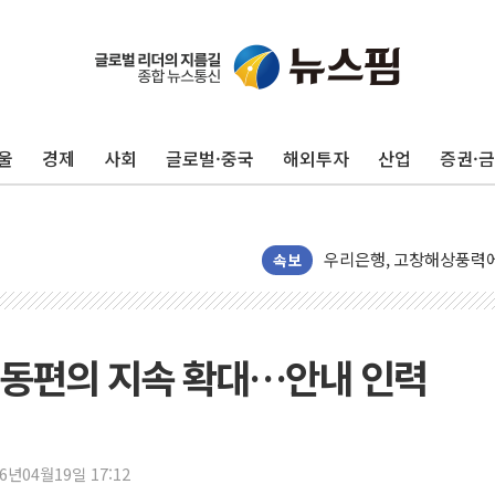
울
경제
사회
글로벌·중국
해외투자
산업
증권·
헥토이노베이션, 상반기 매
우리은행, 고창해상풍력에 
NH농협은행, 모두투어 
속보
민병덕 "오늘 67개 점포
하나금융이 쏘아 올린 CI
종합특검, '尹 관저 이전 
이동편의 지속 확대…안내 인력
코스피·코스닥 오전 동반
'입추'인데 연일 찜통더
"최대 2시간 앞서 침수 
26년04월19일 17:12
유니슨 "국내생산세액공제