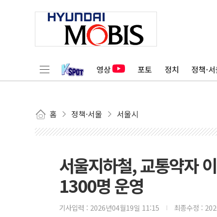
영상
포토
정치
정책·서
홈
정책·서울
서울시
서울지하철, 교통약자 
1300명 운영
기사입력 :
2026년04월19일 11:15
최종수정 :
20