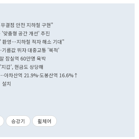
"무결점 안전 지하철 구현"
'맞춤형 공간 개선' 추진
' 환영…지하철 적자 해소 기대"
…기름값 뛰자 대중교통 '북적'
말 잠실역 60만명 육박
'지갑', 현금도 상당해
아차산역 21.9%·도봉산역 16.6%↑
기 설치
승강기
휠체어