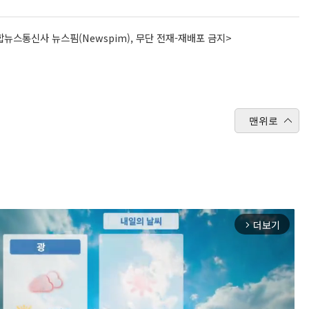
뉴스통신사 뉴스핌(Newspim), 무단 전재-재배포 금지>
맨위로
더보기
arrow_forward_ios