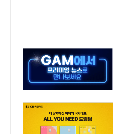
져…대전서 50대 일용직 추락 사망
고 재개발·재건축 촉진하는 것이 부동산 정상화"
저 이전 감사 무마' 유병호 감사위원 구속 기소
년 AI 팩토리 매출 본격화
개입...4월 말 '56조원' 사상 최대
스타트업 지원 프로그램 성료
의' 차가원 대표 구속 송치
국민만 잡아"
 임성근 전 사단장 항소심도 징역 3년 선고
위원회 전체회의서 발언하는 장동혁 대표