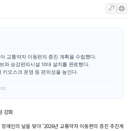
가
창호 교체하다 난간 무너
가
장동혁 "규제와 대출 풀
[속보] 종합특검, '尹 관
AI에 승부 건 네이버…내
日, 4~6월 105조원 환시 
오렌지플래닛 창업재단, 
맞아 교통약자 이동편의 증진 계획을 수립했다.
경찰, '300억대 사기 혐
 확보와 승강편의시설 10대 설치를 완료했다.
장동혁 "집값 올려놓고 
애 키오스크 운영 등 편의성을 높인다.
[속보] '해병 순직 책임'
부동산정책 정상화 특별
어요.
원 강화
 장애인의 날을 맞아 '2026년 교통약자 이동편의 증진 추진계