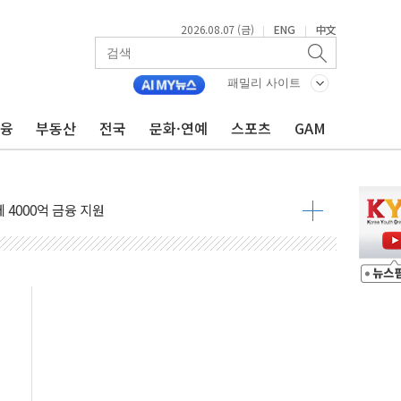
2026.08.07 (금)
ENG
中文
|
|
패밀리 사이트
금융
부동산
전국
문화·연예
스포츠
GAM
출 첫 2000억원 돌파
4000억 금융 지원
제휴 여행적금 완판
 영업 재개...장바구니에 홈플러스 담아달라" 호소
FO, 금융지주 포용금융 조직개편 신호탄
감사 무마' 유병호 구속 기소
 하락…내린 종목이 두 배 넘어
위…김성환 기후부 장관 "예측범위 벗어나도 즉시대응"
예측"…건설연, AI 위험기상 기술 개발
·인증제도 개선 수혜 기대"