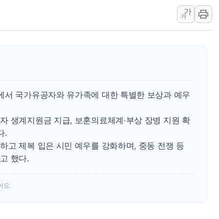
李대통령, 오늘 부동산 정책 점검 
가
가
[오늘의 정치일정] 8월 7일(금)
[오늘의 국회일정] 상임위·세미나·기
이란, 美·이스라엘 선박 호르무즈 
유럽증시, 견조한 실적 소화하며 대부
리투아니아 국방 "러, 우크라 드론
에서 국가유공자와 유가족에 대한 특별한 보상과 예우
구광모, 내주 실리콘밸리서 젠슨 황
뉴욕증시 개장 전 특징주...모더
자 생계지원금 지급, 보훈의료체계·부상 장병 지원 확
김정관 장관 "영업이익 N% 성과
다.
뉴욕증시 프리뷰, 미 주가선물 AI
하고 제복 입은 시민 예우를 강화하며, 중동 전쟁 등
고 했다.
어요.