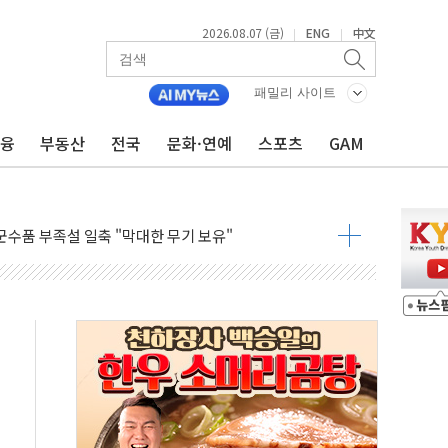
2026.08.07 (금)
ENG
中文
|
|
패밀리 사이트
금융
부동산
전국
문화·연예
스포츠
GAM
국채금리·달러 동반 상승…시장, 美 고용지표 촉각
행정명령 서명…출생시민권 제한 재시동
군수품 부족설 일축 "막대한 무기 보유"
어…다음 과제는 '외형 확대'
 귀환 조짐에 전월세시장 '긴장'
교환·재매수·다운사이징 '저울질'
항 제한 검토에 유가 3% 급등…금값 보합
다우 5거래일 랠리 '마침표'
합의 막바지.."美와 직접 협상 없어"
·김민석 후보 - 8월 7일