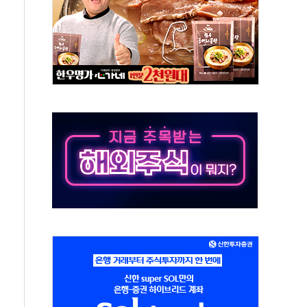
2차 회의…주택 공급 대책 막바지 조율할 듯
자회견·주요 정당 - 8월 7일
통항 제한 추진…美 "통행 막을 권한 없어"
분 상승… "2분기 기업 순이익 21% 증가" 전망
으로 나토 회원국 공격 검토… 거짓 깃발 작전"
 재회…로봇·AI 데이터센터·모빌리티 구체화
나·아이온큐·도어대시↑ VS 샌디스크·피그마·앱러빈↓
급 반대…상법·자본시장법 개정 논의"
주 차익실현 속 혼조세...웨스턴디지털·샌디스크↓