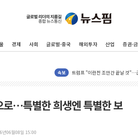
울
경제
사회
글로벌·중국
해외투자
산업
증권·
[채권/외환] 국제유가 급등에 미 
트럼프, '원정출산 시민권 차단' 
트럼프 "이란전 조만간 끝날 것"…
속보
현대리바트, 원가 개선으로 실적 방
"세금 부담 덜자"…비거주 1주택자
세금 부담 커진 고가 1주택자…맞
으로…특별한 희생엔 특별한 보
[금/유가] 이란의 호르무즈 해협 통
뉴욕증시, 유가·금리 부담에 하락…
이란, 오만과 호르무즈 해협 재개방 
26년06월08일 15:00
[민주 당권주자 일정] 송영길·정청래