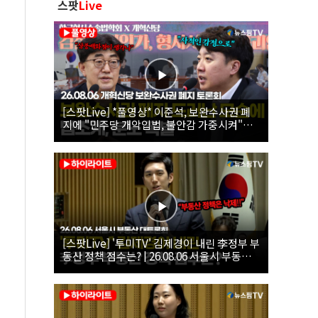
스팟
Live
[스팟Live] *풀영상* 이준석, 보완수사권 폐
지에 "민주당 개악입법, 불안감 가중시켜"｜
26.08.06 개혁신당 보완수사권 폐지 토론회
[스팟Live] '투미TV' 김제경이 내린 李정부 부
동산 정책 점수는? | 26.08.06 서울시 부동산
대토론회