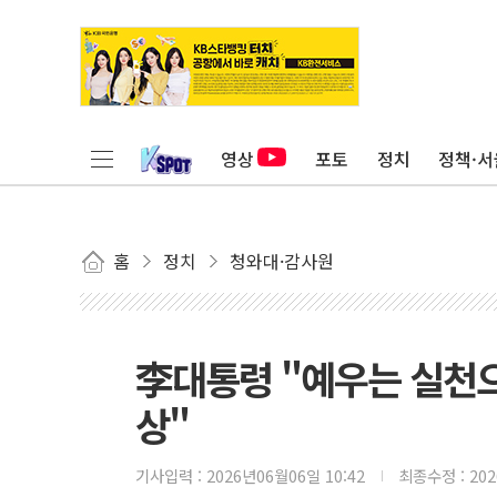
영상
포토
정치
정책·서
홈
정치
청와대·감사원
李대통령 "예우는 실천
상"
기사입력 :
2026년06월06일 10:42
최종수정 :
20