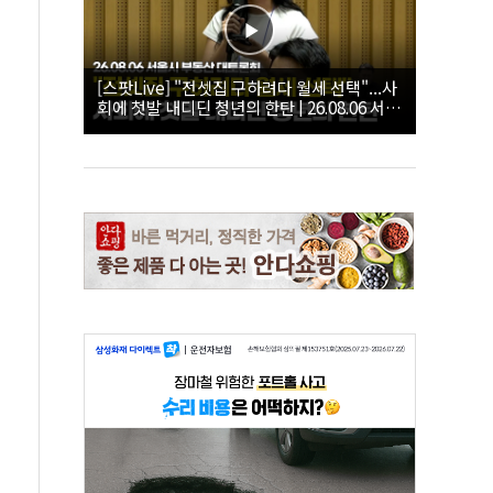
[스팟Live] "전셋집 구하려다 월세 선택"...사
회에 첫발 내디딘 청년의 한탄 | 26.08.06 서울
시 부동산 대토론회