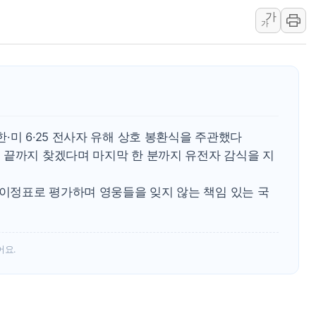
가
[종합] 美 7월 고용 2만3000명 감소 '쇼크'…9월 금리 인
가
[사진] 이슬람 수니파 3개국, 공동방위협정 체결
뉴욕증시 개장 전 특징주...아틀라시안·클라우드플레어
보훈부, 미 DPAA와 MOU… "6·25 미군 실종자 7359명
트럼프 "금리 내려야"…파월 때와 달리 워시엔 톤 낮춰
특정 정치인 측근 포항시 정책특보 내정설...포항시 '시끌'
·미 6·25 전사자 유해 상호 봉환식을 주관했다
李 "해남 태양광, 대한민국 다음 100년 밑거름…수도권 집
 끝까지 찾겠다며 마지막 한 분까지 유전자 감식을 지
李 대통령, '6시간 마라톤 부동산 2차 회의' 주재… "전폭
트럼프, 中 겨냥 폴리실리콘 관세 15% 부과…美 태양광주
 이정표로 평가하며 영웅들을 잊지 않는 책임 있는 국
어요.