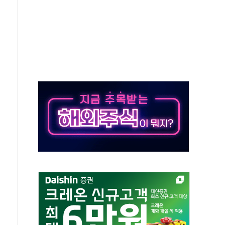
상 기대 후퇴
·태양광주↑ VS 트레이드데스크·웬디스↓
 끝까지 찾겠다"
중 완화 전환점"
적 공급 확대·속도전 총력"
 급등