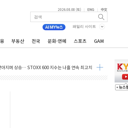
2026.08.08 (토)
ENG
中文
|
|
패밀리 사이트
금융
부동산
전국
문화·연예
스포츠
GAM
최고치
 요구
낮아지며 상승… STOXX 600 지수는 나흘 연속 최고치
세
엘·이란 위협에 맞설 자체 억지력 강화
동
톱'… 美 해상봉쇄 영향
각
체주 '활짝'
스닥 선물 1%대 상승