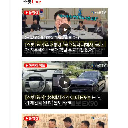
스팟
Live
[스팟Live] 李대통령 "국가폭력 피해자, 국가
가 치유해야…국가 책임 유효기간 없어"｜
26.08.07 국가폭력 피해자 위로 오찬
[스팟Live] 일상에서 장점이 더 돋보이는 '전
기 패밀리 SUV' 볼보 EX90