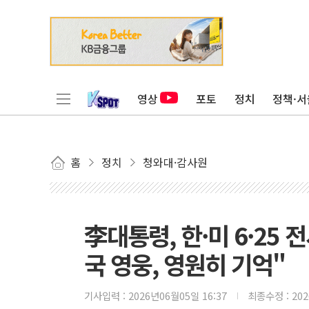
영상
포토
정치
정책·서
홈
정치
청와대·감사원
李대통령, 한·미 6·2
국 영웅, 영원히 기억"
기사입력 :
2026년06월05일 16:37
최종수정 :
20