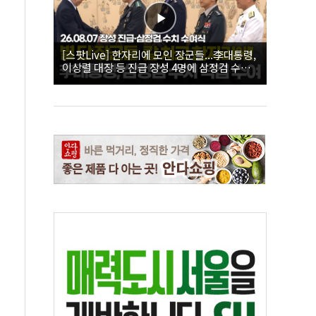
[스팟Live] 한자리에 모인 장군들...李대통령,
이상렬 대장 등 진급 장성 4명에 삼정검 수치
직접 수여｜26.08.07 장성 진급·삼정검 수치
수여식