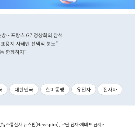
 순방…프랑스 G7 정상회의 참석
투표용지 사태엔 선택적 분노"
행동 함께하자"
국
대한민국
한미동맹
유전자
전사자
뉴스통신사 뉴스핌(Newspim), 무단 전재-재배포 금지>