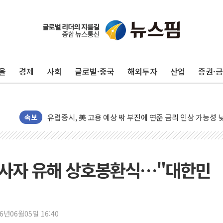
울
경제
사회
글로벌·중국
해외투자
산업
증권·
뉴욕증시, 고용 쇼크에 금리 인상 우려 후퇴…S&P500 
트럼프, 쿡 연준 이사 해임 재추진…"26일까지 의혹 소명"
유럽증시, 美 고용 예상 밖 부진에 연준 금리 인상 가능성 
미 연준 매파 기세 꺾이나…고용 감소에 9월 동결 전망 우
속보
[종합] 이슬람 수니파 3국, '공동방위협정' 체결… 이스라
트럼프, 백신·자폐증 행정명령 검토…"이르면 다음 주"
美 항소법원, 백악관 무도회장 공사 중단 명령…트럼프 제
5 전사자 유해 상호봉환식…"대한민
이란 핵심 원유 수출항 '하르그섬', 최근 1주일 이상 '올스
美 고용 쇼크에 엔화 장중 급등…시장은 "또 개입했나" 촉
[AI MY 뉴스] 뉴욕 반도체주 프리뷰...美 고용 쇼크에 반도
26년06월05일 16:40
뉴욕증시 프리뷰, 美 고용 쇼크에 금리 인상 우려 후퇴…나