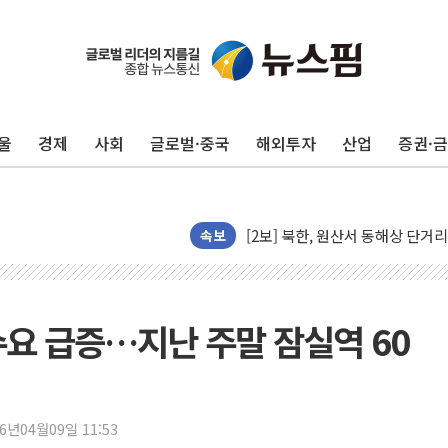
[코인 시황] 비트코인, ETF 
[르포] 39도 폭염 속 잠실 개표소 
강원·전라권 폭염중대경보 확대…
울
경제
사회
글로벌·중국
해외투자
산업
증권·
빚투·레버리지 줄었지만, 반도체 
양주 가전제품 창고서 화재…차량 
[2보] 북한, 원산서 동해상 단거
종로·중구 오피스 78%가 준공 
속보
법원, '관저 이전 봐주기 감사' 
성폭력 피해자 보호단체, 경찰수
우크라, 러 탄도미사일 공격에 속
수요 급증…지난 주말 잠실역 60
"5.18은 북한 지령" 설교한 목사
[종합] 특검, '양평' 원희룡 2
[내일날씨] 절기상 '입추'에 폭염
26년04월09일 11:53
제천 바이오밸리 공장 옥상서 불