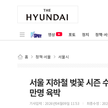
영상
포토
정치
정책·서
홈
정책·서울
서울시
서울 지하철 벚꽃 시즌 
만명 육박
기사입력 :
2026년04월09일 11:53
최종수정 :
20