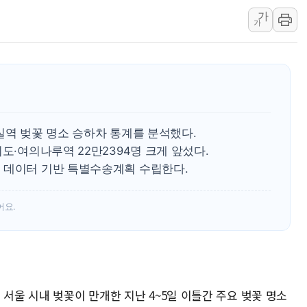
가
개혁신당 "민주, '盧 수사' 악
가
CJ온스타일, 2분기 영업익 260
AI 연산은 포항, 전력 저장은 영
[속보] 북, 동해상으로 미상 발사
한국투자증권, 국내 최초 상반기 
[IPO] 니어스랩 "피지컬 AI 자
실역 벚꽃 명소 승하차 통계를 분석했다.
도·여의나루역 22만2394명 크게 앞섰다.
 데이터 기반 특별수송계획 수립한다.
어요.
 서울 시내 벚꽃이 만개한 지난 4~5일 이틀간 주요 벚꽃 명소