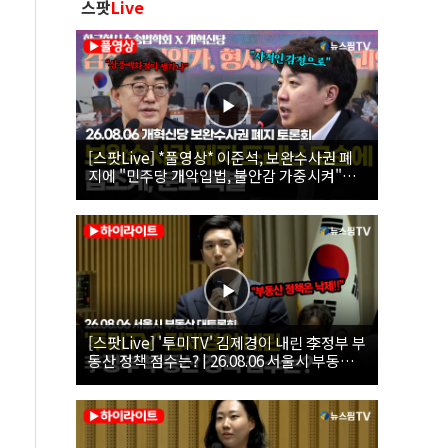
스팟
Live
[스팟Live] *풀영상* 이준석, 보완수사권 폐
지에 "민주당 개악입법, 불안감 가중시켜"｜
26.08.06 개혁신당 보완수사권 폐지 토론회
[스팟Live] '투미TV' 김제경이 내린 李정부 부
동산 정책 점수는? | 26.08.06 서울시 부동산
대토론회