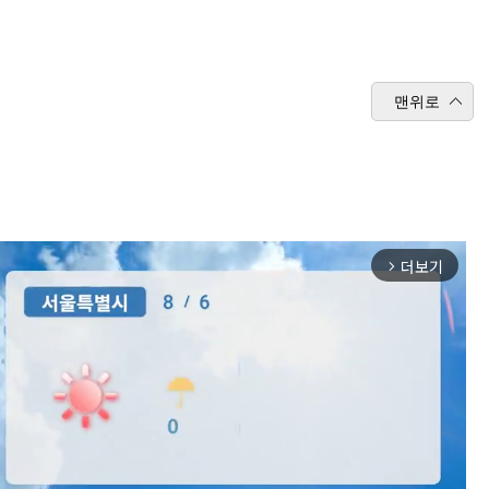
맨위로
더보기
arrow_forward_ios