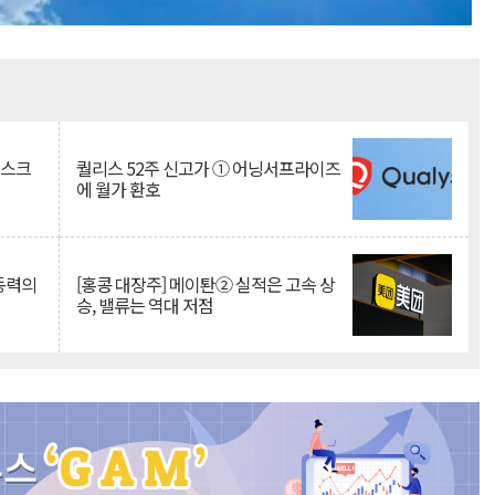
Mute
리스크
퀄리스 52주 신고가 ① 어닝서프라이즈
에 월가 환호
 동력의
[홍콩 대장주] 메이퇀② 실적은 고속 상
승, 밸류는 역대 저점