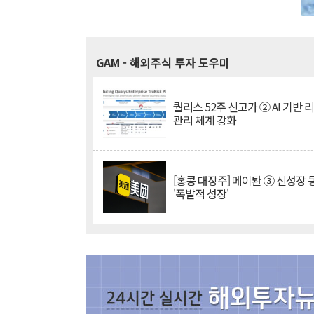
GAM
- 해외주식 투자 도우미
퀄리스 52주 신고가 ② AI 기반 
관리 체계 강화
[홍콩 대장주] 메이퇀 ③ 신성장
'폭발적 성장'