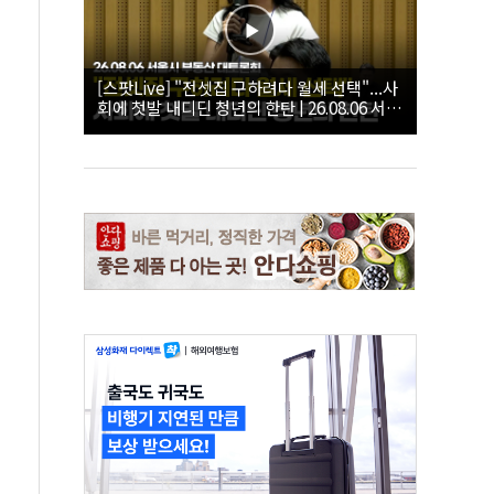
[스팟Live] "전셋집 구하려다 월세 선택"...사
회에 첫발 내디딘 청년의 한탄 | 26.08.06 서울
시 부동산 대토론회