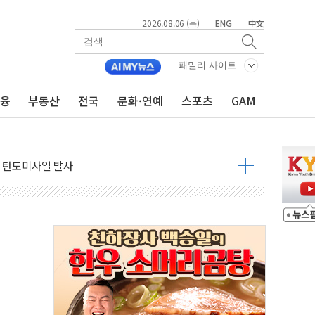
2026.08.06 (목)
ENG
中文
|
|
자금 유입에도 박스권…美 암호화폐 법안 처리 여부도 변수
시위 '62일째'..."대부분 여기서 상주"
패밀리 사이트
온열질환자 2665명·사망 23명
금융
부동산
전국
문화·연예
스포츠
GAM
두 종목에 코스피 '휘청'
3대·건물 1동 전소
리 탄도미사일 발사
10년 이상…리뉴얼이 경쟁력 가른다
유병호 구속적부심 기각
사개혁위에 보완수사권 폐지 우려 전달
수무책… 패트리엇 미사일 지원, 작년의 3분의 1
 불구속 송치
차 조사…'당정대 회의' 한동훈·방기선 수사도 속도
 절정…서울 한낮 39도
…30여분 만에 진화