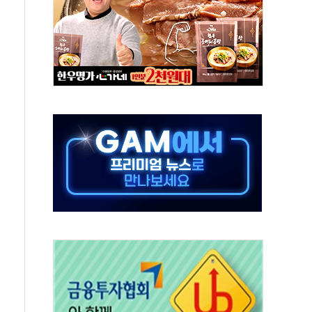
연으로 형사사법 틀 바꿔…국민 불안감 가중"
억원…전년 比 21.2%↑
광…지역펀드 9·10호 확정
체 발사
영업이익 2조 돌파
율비행 기술로 글로벌 방산 시장 공략"