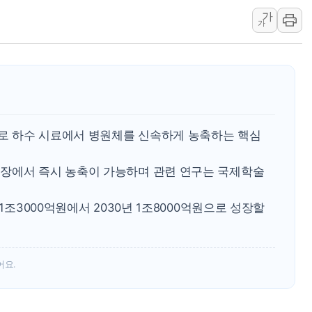
HD건설기계, 재생에너지 사
가
아파트에 코브라가…검찰, 
가
윤영달 크라운해태 회장 "
'주택 공급 vs 공원 보존
부대찌개·보쌈 프랜차이즈 
깊이가 다른 글로벌 투자 정보 
원포유, 그린비파트너스 
로 하수 시료에서 병원체를 신속하게 농축하는 핵심
넷마블문화재단, 임직원 가
김민석 측 "'레버리지 ET
장에서 즉시 농축이 가능하며 관련 연구는 국제학술
앤스로픽도 AI칩 직접 만든
 1조3000억원에서 2030년 1조8000억원으로 성장할
어요.