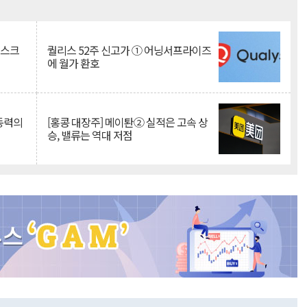
Mute
리스크
퀄리스 52주 신고가 ① 어닝서프라이즈
에 월가 환호
 동력의
[홍콩 대장주] 메이퇀② 실적은 고속 상
승, 밸류는 역대 저점