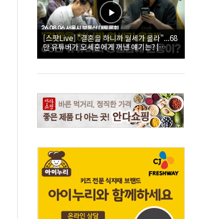
[스팟Live] "결혼을 하니까 월세가 올라"...68
만 유튜버가 오세훈에게 꺼낸 얘기는? |
26.08.06 서울시 부동산 대토론회