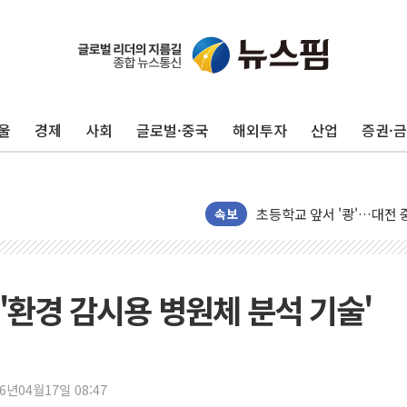
울
경제
사회
글로벌·중국
해외투자
산업
증권·
한패스, 월 송금 60만건 돌
李대통령 "청소년 SNS 
초등학교 앞서 '쾅'…대전 
속보
중소기업계 "세제개편안 기
"전월세 대책 없고 집값만
배틀그라운드 모바일 월드
'환경 감시용 병원체 분석 기술'
청와대 "내일 부동산 점검 
케이피에프, 2분기 매출액 
국민통합위 "청년엔 기회를
레드캡투어, 2분기 영업익 
26년04월17일 08:47