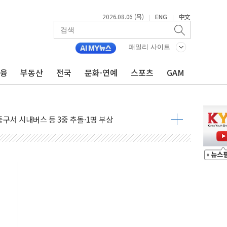
2026.08.06 (목)
ENG
中文
|
|
패밀리 사이트
금융
부동산
전국
문화·연예
스포츠
GAM
파
제한, 형평성·여론 고려해야…충분한 사회적 논의 주문"
중구서 시내버스 등 3중 추돌·1명 부상
본방향 공감...현장 목소리 반영되길"
 오른다"…서울시 부동산 토론회서 쏟아진 우려
컵 파리서 개막
2차 회의"…주택 공급 방안 논의한다
2136억원
, 중고령층엔 안정을"…세대상생 일자리 특위 출범
16% 증가…역대 2분기 최대 실적