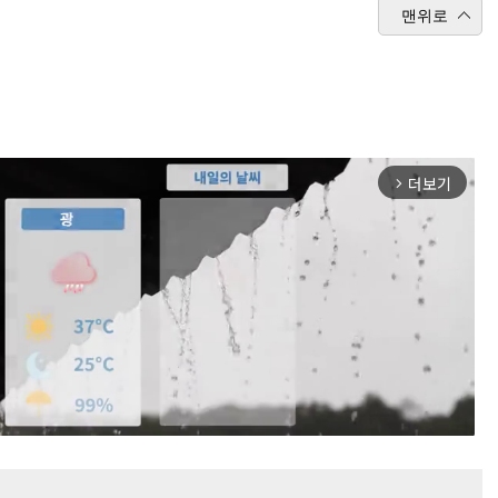
맨위로
더보기
arrow_forward_ios