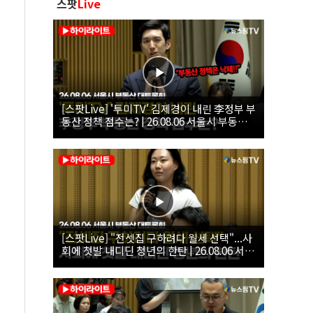
스팟
Live
[스팟Live] '투미TV' 김제경이 내린 李정부 부
동산 정책 점수는? | 26.08.06 서울시 부동산
대토론회
[스팟Live] "전셋집 구하려다 월세 선택"...사
회에 첫발 내디딘 청년의 한탄 | 26.08.06 서울
시 부동산 대토론회