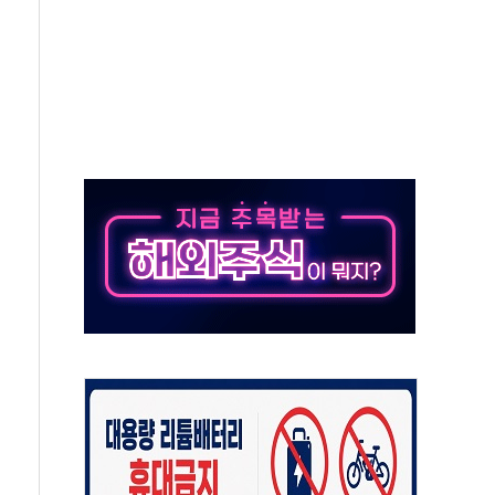
용률 40%로 높인다…2040 RE100 속도
멸종위기종 밀수 조직 적발
미래세대와 전통문화 소통 자리, 꾸준히 만들겠다"
'…용산어린이정원 활용 놓고 충돌 예고
'놀부' 법원에 기업회생 신청
GAM - 맛보기편 (8/6)
흡수합병…비대면 영상서비스 경쟁력 강화
족 직업체험 프로그램 진행
F 도입 김 총리 지시'는 가짜뉴스…법적 조치"
다…삼성전자 2나노 수주 '촉각'