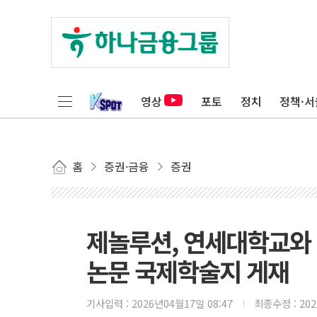
영상
포토
정치
정책·서
홈
증권·금융
증권
제놀루션, 연세대학교와 
논문 국제학술지 게재
기사입력 :
2026년04월17일 08:47
최종수정 :
20