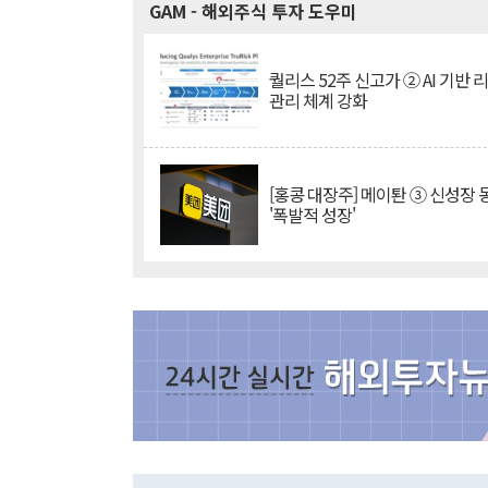
GAM
- 해외주식 투자 도우미
퀄리스 52주 신고가 ② AI 기반 
관리 체계 강화
[홍콩 대장주] 메이퇀 ③ 신성장
'폭발적 성장'