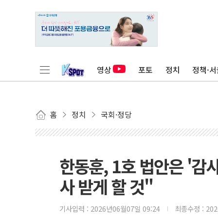
영상
포토
정치
정책·서
홈
정치
국회·정당
한동훈, 1호 법안은 '
사 받게 할 것"
기사입력 :
2026년06월07일 09:24
최종수정 :
20