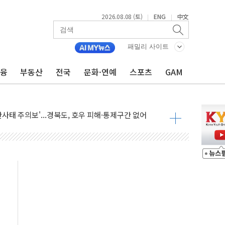
2026.08.08 (토)
ENG
中文
|
|
패밀리 사이트
금융
부동산
전국
문화·연예
스포츠
GAM
투입…고수온 양식장 복구·지원 '총력'
산사태 주의보'...경북도, 호우 피해·통제구간 없어
%p' 차 재역전 성공...金 45.42% vs 鄭 44.56%
·정청래·김민석 당대표 후보
 정청래에 승리...47.75% vs 42.08%
과 발표...김민석 47.75% 정청래 42.08%
표...김민석 45.09% 정청래 43.27% 송영길 11.63%
표...김민석 52.64% 정청래 39.89% 송영길 7.47%
0~8.14)