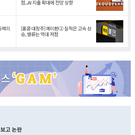
점...AI 지출 확대에 전망 상향
 동력의
[홍콩 대장주] 메이퇀② 실적은 고속 상
승, 밸류는 역대 저점
보고 논란