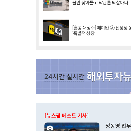
불안 잦아들고 낙관론 되살아나
[홍콩 대장주] 메이퇀 ③ 신성장
'폭발적 성장'
[뉴스핌 베스트 기사]
정동영 업무