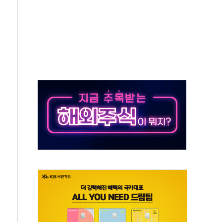
…공습 한계·탄약 부족 현실화
50㎜ 폭우…강원 동해안 강한 비 이어져
 환경미화원 수거차에 치여 사망
동…60대 남성 2명 숨져
보는 일 없게"…'결혼 페널티' 22개 과제 손본다
터보트 전복…1명 사망·1명 실종
의 날 참석..."국제적 시민 연대로 목소리 내야"
 실종 60대 나흘만에 숨진 채 발견
 살해 10대 아들 체포
' 받아친 정청래…제주 연설서 신경전 고조