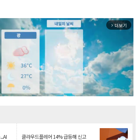
더보기
arrow_forward_ios
Mute
.AI
클라우드플레어 14% 급등해 신고