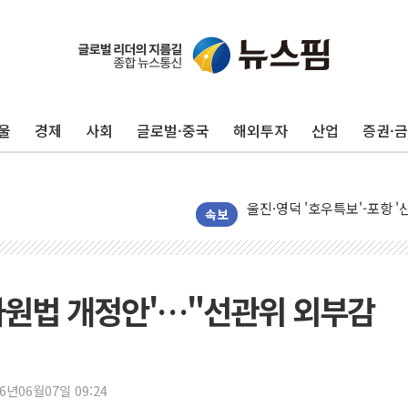
울
경제
사회
글로벌·중국
해외투자
산업
증권·
포항시 재난예산 40억 긴급 
울진·영덕 '호우특보'-포항 '
[종합] 김민석, 정청래에 '0.86
속보
인천 합동연설회 나선 송영길
김민석, 2주차 제주·인천 경선서
인사하는 김민석 당대표 후보
감사원법 개정안'…"선관위 외부감
[속보] 민주, 제주·인천 경선 결
[속보] 민주, 인천 경선 결과 발
[속보] 민주, 제주 경선 결과 발
26년06월07일 09:24
이번주 국내 주요 금융일정(8.1