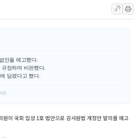
가
美, 이란전 출구전략 만지작
가
강릉·동해·삼척 시간당 최대 
폐기물 수거하다 참변…60대
서울 중랑구 주택가서 흉기 난
李대통령 "결혼 때문에 손해 
여수 오동도 인근 해상서 모
 법안을 예고했다.
추미애, '위안부' 피해자 기림
 규정하며 비판했다.
인천 선재도 갯벌서 해루질 중
에 담겠다고 했다.
인천서 말다툼 중 어머니 흉기
'화합' 꺼낸 김민석에 '뻔뻔
어요.
 의원이 국회 입성 1호 법안으로 감사원법 개정안 발의를 예고