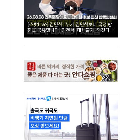
[스팟Live] 김민석 “누가 김민석보다 국정 방
향을 공유했나”…인천서 ‘대체불가’ 외쳤다 |
26.08.08 더불어민주당 당대표·최고위원 후
보 인천 합동연설회