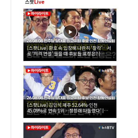
스팟
Live
[스팟Live] 환호 속 입장해 나란히 ‘찰칵’…서
로 ‘저격 연설’ 들을 때 후보들 표정은? |
26.08.08 더불어민주당 당대표·최고위원 후
보 인천 합동연설회
[스팟Live] 김민석 제주 52.64%·인천
45.09%로 연속 1위…정청래 따돌렸다’ |
26.08.08 더불어민주당 당대표·최고위원 후
보 인천 합동연설회