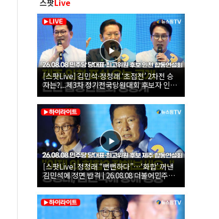
스팟
Live
[스팟Live] 김민석·정청래 ‘초접전’ 2차전 승
자는?...제3차 정기전국당원대회 후보자 인천
합동연설회 생중계 | 26.08.08
[스팟Live] 정청래 “뻔뻔하다”…‘화합’ 꺼낸
김민석에 정면 반격 | 26.08.08 더불어민주당
당대표·최고위원 후보 제주 합동연설회