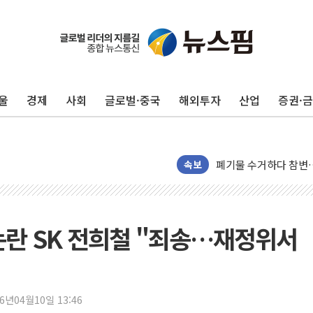
울
경제
사회
글로벌·중국
해외투자
산업
증권·
美, 이란전 출구전략 
강릉·동해·삼척 시간당
폐기물 수거하다 참변
서울 중랑구 주택가서 
속보
李대통령 "결혼 때문에 
여수 오동도 인근 해상
추미애, '위안부' 피해
 논란 SK 전희철 "죄송…재정위서
인천 선재도 갯벌서 해루
인천서 말다툼 중 어머니
'화합' 꺼낸 김민석에
26년04월10일 13:46
李대통령, ISA 개편 