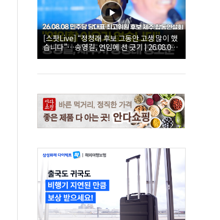
[스팟Live] “정청래 후보 그동안 고생 많이 했
습니다”…송영길, 연임에 선 긋기 | 26.08.08
더불어민주당 당대표·최고위원 후보 제주 합
동연설회