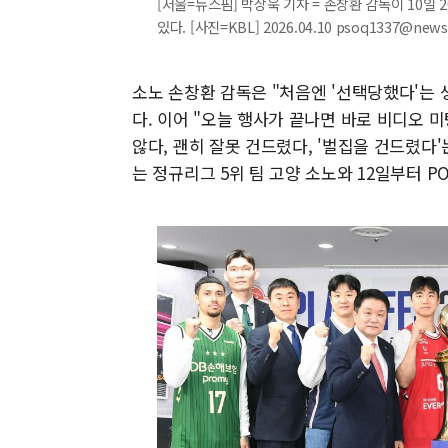
[서울=뉴스핌] 박상욱 기자 = 손창환 감독이 10일
있다. [사진=KBL] 2026.04.10 psoq1337@new
소노 손창환 감독은 "처음엔 '선택당했다'는 
다. 이어 "오늘 행사가 끝나면 바로 비디오 
않다, 괜히 잘못 건드렸다, '벌집을 건드렸다'
는 정규리그 5위 팀 고양 소노와 12일부터 P