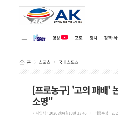
영상
포토
정치
정책·서
홈
스포츠
국내스포츠
[프로농구] '고의 패배'
소명"
기사입력 :
2026년04월10일 13:46
최종수정 :
20