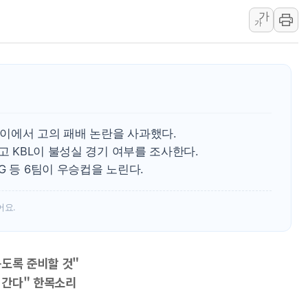
가
동해중부 전 해상 풍랑
가
연일 폭염에 온열질환 
中 전방위 아파트 부양
인제 용대리 계곡서 수
동해시, 11~14일 '
강원 중·남부 동해안 
어데이에서 고의 패배 논란을 사과했다.
청양 밭에서 일하던 9
고 KBL이 불성실 경기 여부를 조사한다.
폭염에 車 운전면허 기
G 등 6팀이 우승컵을 노린다.
李대통령, 'ISA·주가
어요.
듣도록 준비할 것"
승 간다" 한목소리