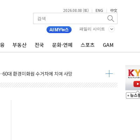
2026.08.08 (토)
ENG
中文
|
|
패밀리 사이트
금융
부동산
전국
문화·연예
스포츠
GAM
만지작…공습 한계·탄약 부족 현실화
 최대 50㎜ 폭우…강원 동해안 강한 비 어어져
…60대 환경미화원 수거차에 치여 사망
흉기 난동…60대 남성 2명 숨져
손해 보는 일 없게"…'결혼 페널티' 22개 과제 손본다
서 모터보트 전복…1명 사망·1명 실종
자 기림의 날 참석..."국제적 시민 연대로 목소리 내야"
질 중 실종 60대 나흘만에 숨진 채 발견
 흉기 살해 10대 아들 체포
 '뻔뻔' 받아친 정청래…제주 연설서 신경전 고조
재검토 지시…與 "적극 환영"·野 "졸속 국정"