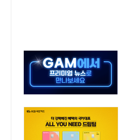
주의보…10일까지 최대 3.5m 높은 물결
사망 23명…정부, 비상대응기구 가동
, 수도 베이징도 부동산 규제 철폐
위 상승으로 피서객 7명 고립…전원 구조
별똥별 멍' 운영…페르세우스 유성우 관측
시간당 50mm 이상 폭우…호우경보 발효
0대 숨져…온열질환 여부 조사
능시험 오전 집중 편성…체감온도 38도 넘으면 중단
누르기 방지법' 전면 재검토 지시