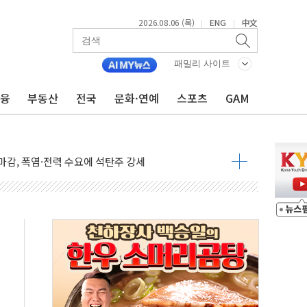
2026.08.06 (목)
ENG
中文
|
|
패밀리 사이트
금융
부동산
전국
문화·연예
스포츠
GAM
덤핑 관세 부과 지연, '자립 인도'에 걸림돌"
축으로"…서울 20년 초과 아파트 전셋값 상승률 1위
 마감, 폭염·전력 수요에 석탄주 강세
AI·반도체 차익실현 매물에 3일 만에 반락
데이터센터 포항서 '첫 삽'…2028년 가동 예정
흔든 코스피…4.58% 급락 속 코스닥만 웃었다
180억→3990억…인터넷뱅크 1·2위 '격전'
추행·스토킹 혐의 70대…경찰 불구속 입건
계좌 제휴 1년 연장 유력
하던 통신 3사…공정위에서 제동