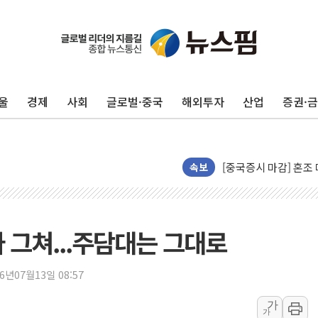
울
경제
사회
글로벌·중국
해외투자
산업
증권·
"중국산 제품에 대한 반
"신축 전세 부담에 구
[중국증시 마감] 혼조
속보
[일본 증시] 닛케이, 
국내 최초 상업용 AI 
[마감시황] 반도체가 
 그쳐...주담대는 그대로
개인사업자대출 격차 9
지적 장애 여성 강제 
26년07월13일 08:57
코인원, 카카오뱅크와 
가
고객 탓하며 배상 피
가