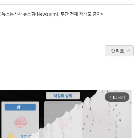
뉴스통신사 뉴스핌(Newspim), 무단 전재-재배포 금지>
맨위로
더보기
arrow_forward_ios