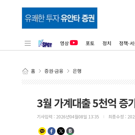
영상
포토
정치
정책·서
홈
증권·금융
은행
3월 가계대출 5천억 증가
기사입력 :
2026년04월08일 13:35
최종수정 :
20