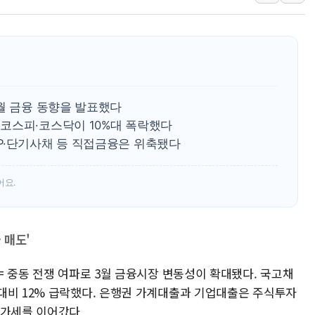
파주 쇼핑백 제조 공장
10프로대 하락 마감한
4%대 하락 마감한 
이성훈 LH 사장 "
KT&G, 상반기 역대
월 금융 동향을 발표했다
에이루트, 글로벌 리테
코스피·코스닥이 10%대 폭락했다
[뉴스핌 뉴스레터 Toda
P·단기사채 등 직접금융은 위축됐다
인천공항 여객터미널,
해군, 독도 인근서 
어요.
여권 내부서도 제기되
 매도'
= 중동 전쟁 여파로 3월 금융시장 변동성이 확대됐다. 국고채
대비 12% 급락했다. 은행권 가계대출과 기업대출은 주식투자
증가세를 이어갔다