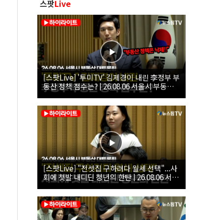
스팟
Live
[스팟Live] '투미TV' 김제경이 내린 李정부 부
동산 정책 점수는? | 26.08.06 서울시 부동산
대토론회
[스팟Live] "전셋집 구하려다 월세 선택"...사
회에 첫발 내디딘 청년의 한탄 | 26.08.06 서울
시 부동산 대토론회