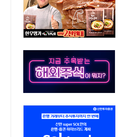
서 화재 4개 동 전소…인명피해 없어
 SK하이닉스
코스피
서울지역본부 청년주택으로"…직원 사기 회복도 숙제
 최대매출…중간배당금 2000원으로 상향
일 박람회서 신규 채널 확보
y ANDA] 8월 6일
 대형 미디어아트로 다채로운 볼거리 제공
동해영토수호훈련 비공개 실시
는 레버리지 책임론…정청래·조국, 김민석·靑에 공세