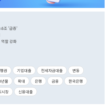
6조 '급증'
입
 역할 강화
행권
기업대출
전세자금대출
변동
0년물
확대
은행
금융
한국은행
식시장
신용대출