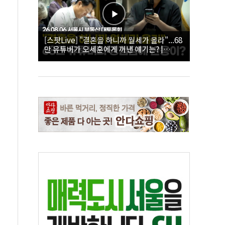
[스팟Live] "결혼을 하니까 월세가 올라"...68
만 유튜버가 오세훈에게 꺼낸 얘기는? |
26.08.06 서울시 부동산 대토론회