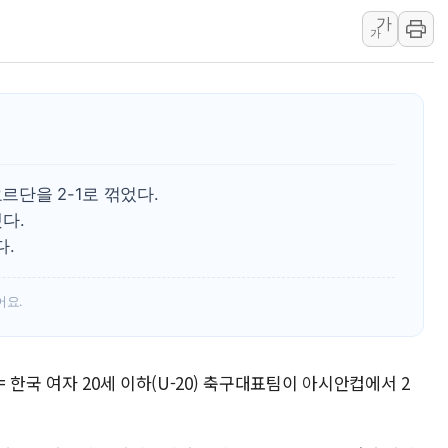
가
[종합] 특검, '양평' 원희룡 2
가
[내일날씨] 절기상 '입추'에 폭염
제천 바이오밸리 공장 옥상서 불
개혁신당 "민주, '盧 수사' 악
CJ온스타일, 2분기 영업익 260
AI 연산은 포항, 전력 저장은 영
르단을 2-1로 꺾었다.
[속보] 북, 동해상으로 미상 발사
다.
다.
어요.
 한국 여자 20세 이하(U-20) 축구대표팀이 아시안컵에서 2