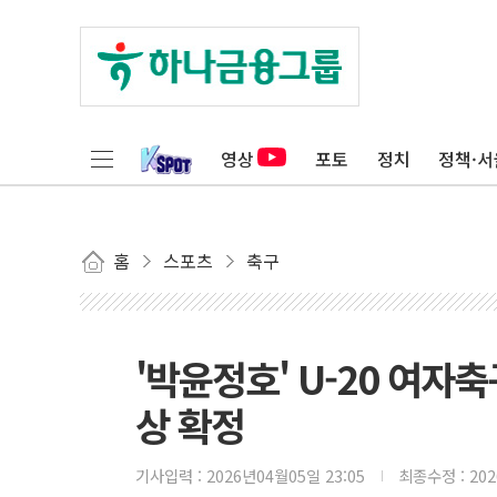
영상
포토
정치
정책·서
홈
스포츠
축구
'박윤정호' U-20 여자
상 확정
기사입력 :
2026년04월05일 23:05
최종수정 :
20