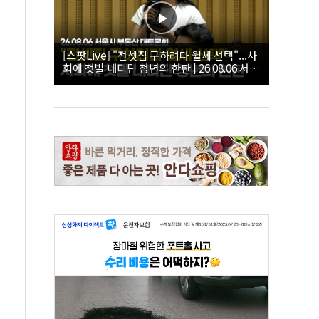
[스팟Live] "전셋집 구하려다 월세 선택"...사
회에 첫발 내디딘 청년의 한탄 | 26.08.06 서울
시 부동산 대토론회