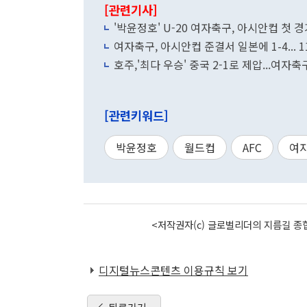
[관련기사]
'박윤정호' U-20 여자축구, 아시안컵 첫 경
여자축구, 아시안컵 준결서 일본에 1-4... 
호주,'최다 우승' 중국 2-1로 제압...여자
[관련키워드]
박윤정호
월드컵
AFC
여
<저작권자(c) 글로벌리더의 지름길 종합
디지털뉴스콘텐츠 이용규칙 보기
뒤로가기