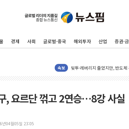
해군과 함께하는 '불금전파, 송정'
강원도 폭염특보 11일째…온열질환
울
경제
사회
글로벌·중국
해외투자
산업
증권·
[코인 시황] 비트코인, ETF 
[르포] 39도 폭염 속 잠실 개표소 
강원·전라권 폭염중대경보 확대…
빚투·레버리지 줄었지만, 반도체 
속보
양주 가전제품 창고서 화재…차량 
[2보] 북한, 원산서 동해상 단거
종로·중구 오피스 78%가 준공 
축구, 요르단 꺾고 2연승…8강 사실
법원, '관저 이전 봐주기 감사' 
성폭력 피해자 보호단체, 경찰수
우크라, 러 탄도미사일 공격에 속
26년04월05일 23:05
"5.18은 북한 지령" 설교한 목사