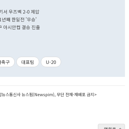
기서 우즈벡 2-0 제압
11년째 한일전 '무승'
축구 아시안컵 결승 진출
자축구
대표팀
U-20
뉴스통신사 뉴스핌(Newspim), 무단 전재-재배포 금지>
맨위로