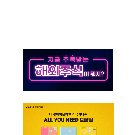
차 조사…'당정대 회의' 한동훈·방기선 수사도 속도
 절정…서울 한낮 39도
…30여분 만에 진화
연으로 형사사법 틀 바꿔…국민 불안감 가중"
억원…전년 比 21.2%↑
광…지역펀드 9·10호 확정
체 발사