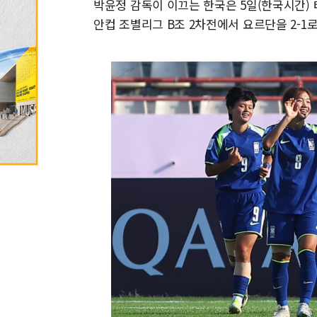
박윤정 감독이 이끄는 한국은 5일(한국시간) 태
안컵 조별리그 B조 2차전에서 요르단을 2-1로