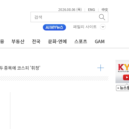
2026.08.06 (목)
ENG
中文
|
|
 시즌2
패밀리 사이트
·가축 피해 최소화 '총력 대응'
금융
부동산
전국
문화·연예
스포츠
GAM
자금 유입에도 박스권…美 암호화폐 법안 처리 여부도 변수
시위 '62일째'..."대부분 여기서 상주"
온열질환자 2665명·사망 23명
두 종목에 코스피 '휘청'
3대·건물 1동 전소
리 탄도미사일 발사
10년 이상…리뉴얼이 경쟁력 가른다
유병호 구속적부심 기각
사개혁위에 보완수사권 폐지 우려 전달
수무책… 패트리엇 미사일 지원, 작년의 3분의 1
 불구속 송치