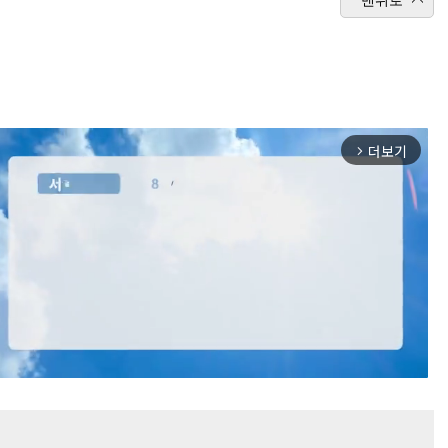
더보기
arrow_forward_ios