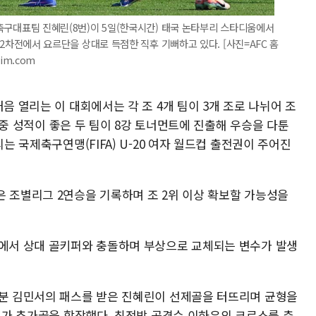
자 축구대표팀 진혜린(8번)이 5일(한국시간) 태국 논타부리 스타디움에서
B조 2차전에서 요르단을 상대로 득점한 직후 기뻐하고 있다. [사진=AFC 홈
pim.com
음 열리는 이 대회에서는 각 조 4개 팀이 3개 조로 나뉘어 조
팀 중 성적이 좋은 두 팀이 8강 토너먼트에 진출해 우승을 다툰
리는 국제축구연맹(FIFA) U-20 여자 월드컵 출전권이 주어진
은 조별리그 2연승을 기록하며 조 2위 이상 확보할 가능성을
정에서 상대 골키퍼와 충돌하며 부상으로 교체되는 변수가 발생
1분 김민서의 패스를 받은 진혜린이 선제골을 터뜨리며 균형을
콤비가 추가골을 합작했다. 최전방 공격수 이하은의 크로스를 측