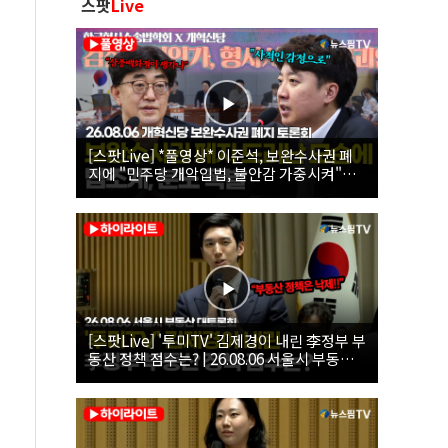
스팟
Live
[스팟Live] *풀영상* 이준석, 보완수사권 폐
지에 "민주당 개악입법, 불안감 가중시켜"｜
26.08.06 개혁신당 보완수사권 폐지 토론회
[스팟Live] '투미TV' 김제경이 내린 李정부 부
동산 정책 점수는? | 26.08.06 서울시 부동산
대토론회