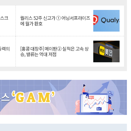
Mute
리스크
퀄리스 52주 신고가 ① 어닝서프라이즈
에 월가 환호
 동력의
[홍콩 대장주] 메이퇀② 실적은 고속 상
승, 밸류는 역대 저점