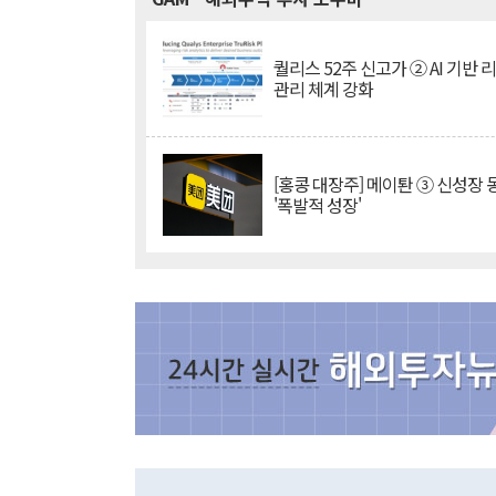
퀄리스 52주 신고가 ② AI 기반 
관리 체계 강화
[홍콩 대장주] 메이퇀 ③ 신성장
'폭발적 성장'